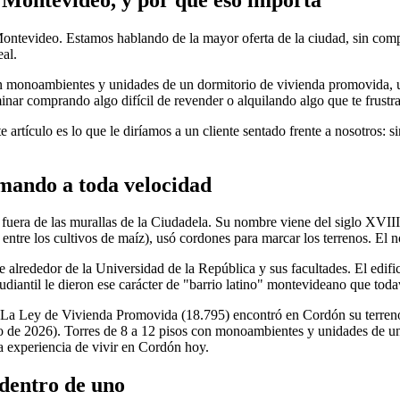
Montevideo. Estamos hablando de la mayor oferta de la ciudad, sin co
al.
n monoambientes y unidades de un dormitorio de vivienda promovida, un 
minar comprando algo difícil de revender o alquilando algo que te frustr
tículo es lo que le diríamos a un cliente sentado frente a nosotros: si
rmando a toda velocidad
s fuera de las murallas de la Ciudadela. Su nombre viene del siglo XVII
entre los cultivos de maíz), usó cordones para marcar los terrenos. El
te alrededor de la Universidad de la República y sus facultades. El edifi
tudiantil le dieron ese carácter de "barrio latino" montevideano que toda
. La Ley de Vivienda Promovida (18.795) encontró en Cordón su terreno 
e 2026). Torres de 8 a 12 pisos con monoambientes y unidades de un d
la experiencia de vivir en Cordón hoy.
 dentro de uno