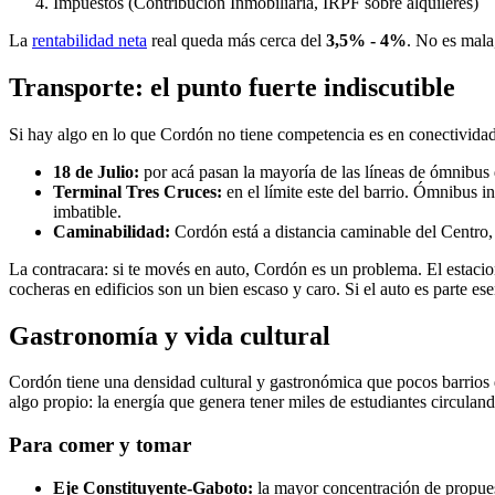
Impuestos (Contribución Inmobiliaria, IRPF sobre alquileres)
La
rentabilidad neta
real queda más cerca del
3,5% - 4%
. No es mala
Transporte: el punto fuerte indiscutible
Si hay algo en lo que Cordón no tiene competencia es en conectividad. 
18 de Julio:
por acá pasan la mayoría de las líneas de ómnibus
Terminal Tres Cruces:
en el límite este del barrio. Ómnibus in
imbatible.
Caminabilidad:
Cordón está a distancia caminable del Centro,
La contracara: si te movés en auto, Cordón es un problema. El estacion
cocheras en edificios son un bien escaso y caro. Si el auto es parte es
Gastronomía y vida cultural
Cordón tiene una densidad cultural y gastronómica que pocos barrios d
algo propio: la energía que genera tener miles de estudiantes circuland
Para comer y tomar
Eje Constituyente-Gaboto:
la mayor concentración de propuest