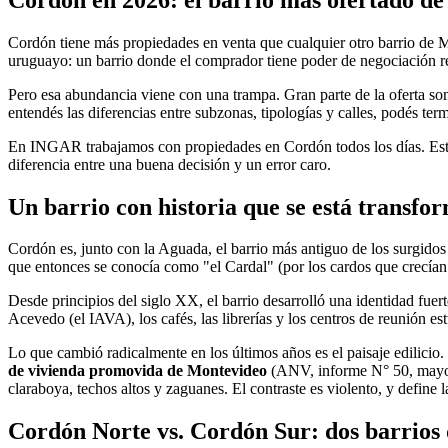
Cordón tiene más propiedades en venta que cualquier otro barrio de 
uruguayo: un barrio donde el comprador tiene poder de negociación re
Pero esa abundancia viene con una trampa. Gran parte de la oferta so
entendés las diferencias entre subzonas, tipologías y calles, podés ter
En INGAR trabajamos con propiedades en Cordón todos los días. Este ar
diferencia entre una buena decisión y un error caro.
Un barrio con historia que se está transfo
Cordón es, junto con la Aguada, el barrio más antiguo de los surgido
que entonces se conocía como "el Cardal" (por los cardos que crecían 
Desde principios del siglo XX, el barrio desarrolló una identidad fuer
Acevedo (el IAVA), los cafés, las librerías y los centros de reunión es
Lo que cambió radicalmente en los últimos años es el paisaje edilicio
de vivienda promovida de Montevideo
(ANV, informe N° 50, mayo d
claraboya, techos altos y zaguanes. El contraste es violento, y define 
Cordón Norte vs. Cordón Sur: dos barrios