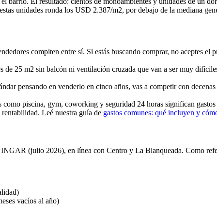
l barrio. El resultado: cientos de monoambientes y unidades de un dor
 estas unidades ronda los USD 2.387/m2, por debajo de la mediana gen
endedores compiten entre sí. Si estás buscando comprar, no aceptes el 
e 25 m2 sin balcón ni ventilación cruzada que van a ser muy difícile
ar pensando en venderlo en cinco años, vas a competir con decenas de
 como piscina, gym, coworking y seguridad 24 horas significan gast
a rentabilidad. Leé nuestra guía de
gastos comunes: qué incluyen y cómo
 INGAR (julio 2026), en línea con Centro y La Blanqueada. Como refe
alidad)
eses vacíos al año)