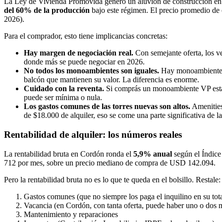
La Ley de Vivienda Promovida generó un aluvión de construcción en e
del 60% de la producción
bajo este régimen. El precio promedio de
2026).
Para el comprador, esto tiene implicancias concretas:
Hay margen de negociación real.
Con semejante oferta, los v
donde más se puede negociar en 2026.
No todos los monoambientes son iguales.
Hay monoambientes d
balcón que mantienen su valor. La diferencia es enorme.
Cuidado con la reventa.
Si comprás un monoambiente VP estánd
puede ser mínima o nula.
Los gastos comunes de las torres nuevas son altos.
Amenities
de $18.000 de alquiler, eso se come una parte significativa de l
Rentabilidad de alquiler: los números reales
La rentabilidad bruta en Cordón ronda el
5,9% anual
según el Índice
712 por mes, sobre un precio mediano de compra de USD 142.094.
Pero la rentabilidad bruta no es lo que te queda en el bolsillo. Restale:
Gastos comunes (que no siempre los paga el inquilino en su tot
Vacancia (en Cordón, con tanta oferta, puede haber uno o dos m
Mantenimiento y reparaciones