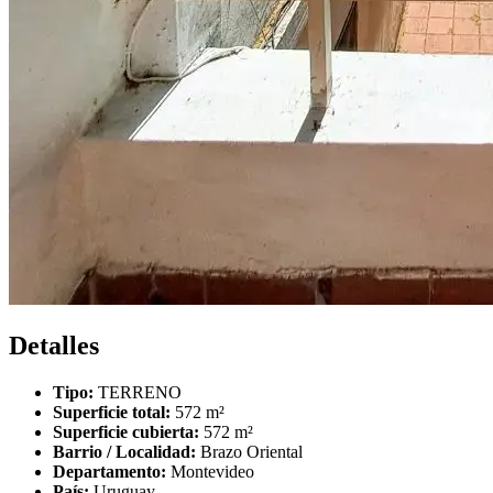
Detalles
Tipo:
TERRENO
Superficie total:
572 m²
Superficie cubierta:
572 m²
Barrio / Localidad:
Brazo Oriental
Departamento:
Montevideo
País:
Uruguay