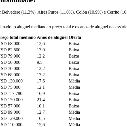
or Belvedere (11,3%), Aires Puros (11,0%), Colón (10,9%) e Cerrito (10
estimado, o aluguel mediano, o preço total e os anos de aluguel necessár
reço total mediano
Anos de aluguel
Oferta
SD 68.000
12,6
Baixa
SD 82.500
13,0
Baixa
SD 79.900
12,2
Baixa
SD 50.000
9,5
Baixa
SD 70.000
12,2
Baixa
SD 68.000
13,2
Baixa
SD 130.000
17,6
Média
SD 75.000
12,1
Média
SD 117.780
16,9
Baixa
SD 150.000
21,4
Baixa
SD 57.000
10,1
Baixa
SD 99.000
12,7
Média
SD 129.000
16,5
Média
SD 110.000
15,6
Média