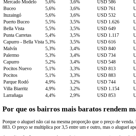
Mercado Modelo
5,6%
3,6%
USD 586
U
Buceo
5,6%
3,6%
USD 761
U
Ituzaingó
5,6%
3,6%
USD 532
U
Puerto Buceo
5,5%
3,5%
USD 1.626
U
Bella Vista
5,5%
3,5%
USD 649
U
Punta Carretas
5,4%
3,5%
USD 1.117
U
Capurro - Bella Vista
5,3%
3,5%
USD 616
U
Malvín
5,3%
3,4%
USD 840
U
Palermo
5,3%
3,4%
USD 734
U
Capurro
5,2%
3,4%
USD 548
U
Pocitos Nuevo
5,1%
3,3%
USD 813
U
Pocitos
5,1%
3,3%
USD 883
U
Parque Rodó
4,9%
3,2%
USD 744
U
Villa Biarritz
4,9%
3,2%
USD 1.154
U
Larrañaga
4,4%
2,9%
USD 853
U
Por que os bairros mais baratos rendem m
Porque o aluguel não cai na mesma proporção que o preço de venda
883. O preço se multiplica por 3,5 entre um e outro, mas o aluguel apen