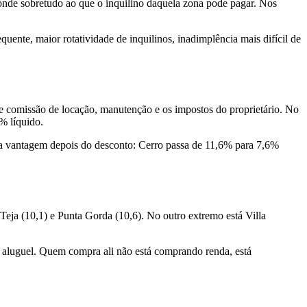
ponde sobretudo ao que o inquilino daquela zona pode pagar. Nos
ente, maior rotatividade de inquilinos, inadimplência mais difícil de
 e comissão de locação, manutenção e os impostos do proprietário. No
% líquido.
sua vantagem depois do desconto: Cerro passa de 11,6% para 7,6%
Teja (10,1) e Punta Gorda (10,6). No outro extremo está Villa
de aluguel. Quem compra ali não está comprando renda, está