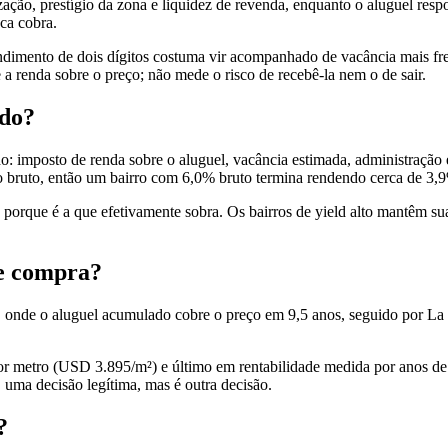
zação, prestígio da zona e liquidez de revenda, enquanto o aluguel res
ca cobra.
imento de dois dígitos costuma vir acompanhado de vacância mais frequ
 renda sobre o preço; não mede o risco de recebê-la nem o de sair.
ido?
do: imposto de renda sobre o aluguel, vacância estimada, administração
 bruto, então um bairro com 6,0% bruto termina rendendo cerca de 3,9
s, porque é a que efetivamente sobra. Os bairros de yield alto mantêm 
de compra?
, onde o aluguel acumulado cobre o preço em 9,5 anos, seguido por La 
ço por metro (USD 3.895/m²) e último em rentabilidade medida por anos 
 uma decisão legítima, mas é outra decisão.
?