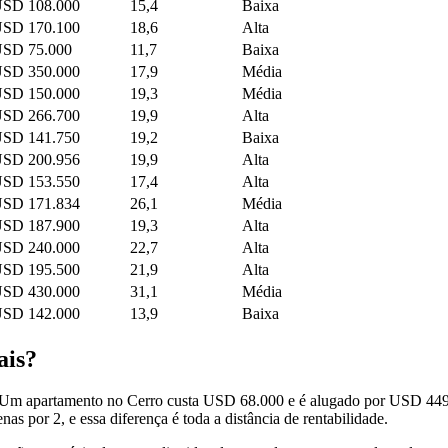
SD 108.000
15,4
Baixa
SD 170.100
18,6
Alta
SD 75.000
11,7
Baixa
SD 350.000
17,9
Média
SD 150.000
19,3
Média
SD 266.700
19,9
Alta
SD 141.750
19,2
Baixa
SD 200.956
19,9
Alta
SD 153.550
17,4
Alta
SD 171.834
26,1
Média
SD 187.900
19,3
Alta
SD 240.000
22,7
Alta
SD 195.500
21,9
Alta
SD 430.000
31,1
Média
SD 142.000
13,9
Baixa
ais?
. Um apartamento no Cerro custa USD 68.000 e é alugado por USD 44
as por 2, e essa diferença é toda a distância de rentabilidade.