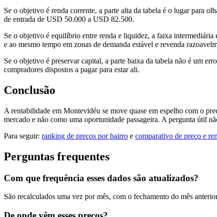
Se o objetivo é renda corrente, a parte alta da tabela é o lugar para 
de entrada de USD 50.000 a USD 82.500.
Se o objetivo é equilíbrio entre renda e liquidez, a faixa intermediá
e ao mesmo tempo em zonas de demanda estável e revenda razoavelme
Se o objetivo é preservar capital, a parte baixa da tabela não é um 
compradores dispostos a pagar para estar ali.
Conclusão
A rentabilidade em Montevidéu se move quase em espelho com o preço:
mercado e não como uma oportunidade passageira. A pergunta útil não é
Para seguir:
ranking de preços por bairro
e
comparativo de preço e ren
Perguntas frequentes
Com que frequência esses dados são atualizados?
São recalculados uma vez por mês, com o fechamento do mês anterio
De onde vêm esses preços?