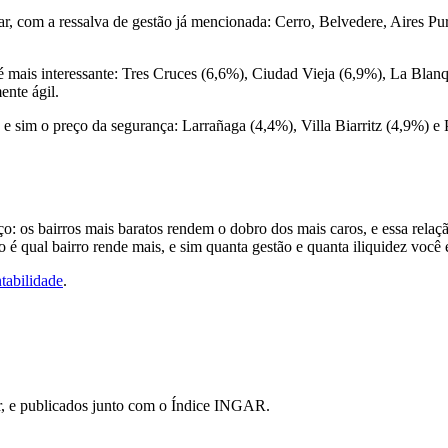
olhar, com a ressalva de gestão já mencionada: Cerro, Belvedere, Aires 
ria é mais interessante: Tres Cruces (6,6%), Ciudad Vieja (6,9%), La Bl
nte ágil.
erro e sim o preço da segurança: Larrañaga (4,4%), Villa Biarritz (4,9
 os bairros mais baratos rendem o dobro dos mais caros, e essa relaçã
 qual bairro rende mais, e sim quanta gestão e quanta iliquidez você e
tabilidade
.
r, e publicados junto com o Índice INGAR.