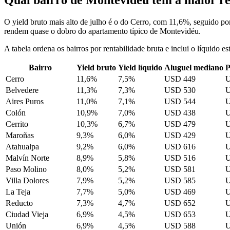
O yield bruto mais alto de julho é o do Cerro, com 11,6%, seguido p
rendem quase o dobro do apartamento típico de Montevidéu.
A tabela ordena os bairros por rentabilidade bruta e inclui o líquido 
Bairro
Yield bruto
Yield líquido
Aluguel mediano
P
Cerro
11,6%
7,5%
USD 449
U
Belvedere
11,3%
7,3%
USD 530
U
Aires Puros
11,0%
7,1%
USD 544
U
Colón
10,9%
7,0%
USD 438
U
Cerrito
10,3%
6,7%
USD 479
U
Maroñas
9,3%
6,0%
USD 429
U
Atahualpa
9,2%
6,0%
USD 616
U
Malvín Norte
8,9%
5,8%
USD 516
U
Paso Molino
8,0%
5,2%
USD 581
U
Villa Dolores
7,9%
5,2%
USD 585
U
La Teja
7,7%
5,0%
USD 469
U
Reducto
7,3%
4,7%
USD 652
U
Ciudad Vieja
6,9%
4,5%
USD 653
U
Unión
6,9%
4,5%
USD 588
U