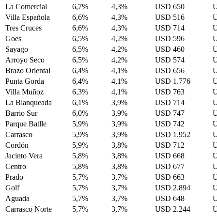
La Comercial
6,7%
4,3%
USD 650
U
Villa Española
6,6%
4,3%
USD 516
U
Tres Cruces
6,6%
4,3%
USD 714
U
Goes
6,5%
4,2%
USD 596
U
Sayago
6,5%
4,2%
USD 460
U
Arroyo Seco
6,5%
4,2%
USD 574
U
Brazo Oriental
6,4%
4,1%
USD 656
U
Punta Gorda
6,4%
4,1%
USD 1.776
U
Villa Muñoz
6,3%
4,1%
USD 763
U
La Blanqueada
6,1%
3,9%
USD 714
U
Barrio Sur
6,0%
3,9%
USD 747
U
Parque Batlle
5,9%
3,9%
USD 742
U
Carrasco
5,9%
3,9%
USD 1.952
U
Cordón
5,9%
3,8%
USD 712
U
Jacinto Vera
5,8%
3,8%
USD 668
U
Centro
5,8%
3,8%
USD 677
U
Prado
5,7%
3,7%
USD 663
U
Golf
5,7%
3,7%
USD 2.894
U
Aguada
5,7%
3,7%
USD 648
U
Carrasco Norte
5,7%
3,7%
USD 2.244
U