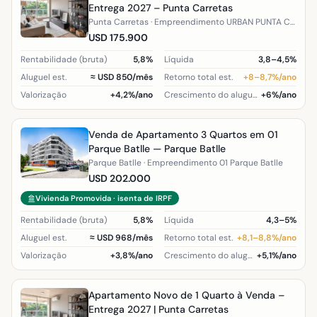
Entrega 2027 – Punta Carretas
Punta Carretas · Empreendimento URBAN PUNTA CARRETAS V
USD 175.900
Rentabilidade (bruta)
5,8%
Líquida
3,8–4,5%
Aluguel est.
≈ USD 850/mês
Retorno total est.
+8–8,7%/ano
Valorização
+4,2%/ano
Crescimento do aluguel (região)
+6%/ano
Venda de Apartamento 3 Quartos em 01
Parque Batlle — Parque Batlle
Parque Batlle · Empreendimento 01 Parque Batlle
USD 202.000
Vivienda Promovida · isenta de IRPF
Rentabilidade (bruta)
5,8%
Líquida
4,3–5%
Aluguel est.
≈ USD 968/mês
Retorno total est.
+8,1–8,8%/ano
Valorização
+3,8%/ano
Crescimento do aluguel (região)
+5,1%/ano
Apartamento Novo de 1 Quarto à Venda –
Entrega 2027 | Punta Carretas