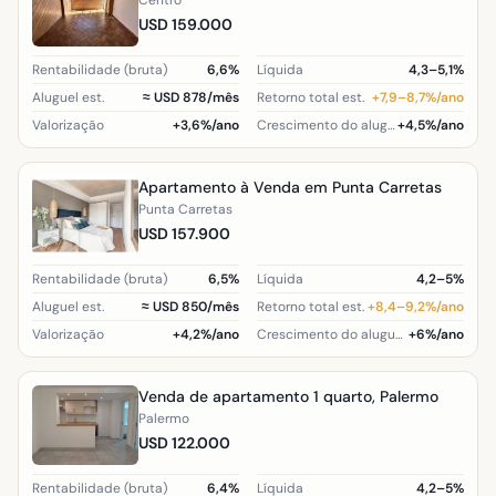
Centro
USD 159.000
Rentabilidade (bruta)
6,6%
Líquida
4,3–5,1%
Aluguel est.
≈ USD 878/mês
Retorno total est.
+7,9–8,7%/ano
Valorização
+3,6%/ano
Crescimento do aluguel (região)
+4,5%/ano
Apartamento à Venda em Punta Carretas
Punta Carretas
USD 157.900
Rentabilidade (bruta)
6,5%
Líquida
4,2–5%
Aluguel est.
≈ USD 850/mês
Retorno total est.
+8,4–9,2%/ano
Valorização
+4,2%/ano
Crescimento do aluguel (região)
+6%/ano
Venda de apartamento 1 quarto, Palermo
Palermo
USD 122.000
Rentabilidade (bruta)
6,4%
Líquida
4,2–5%