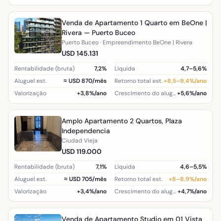
Venda de Apartamento 1 Quarto em BeOne |
Rivera — Puerto Buceo
Puerto Buceo · Empreendimento BeOne | Rivera
USD 145.131
Rentabilidade (bruta)
7,2%
Líquida
4,7–5,6%
Aluguel est.
≈ USD 870/mês
Retorno total est.
+8,5–9,4%/ano
Valorização
+3,8%/ano
Crescimento do aluguel (região)
+5,6%/ano
Amplo Apartamento 2 Quartos, Plaza
Independencia
Ciudad Vieja
USD 119.000
Rentabilidade (bruta)
7,1%
Líquida
4,6–5,5%
Aluguel est.
≈ USD 705/mês
Retorno total est.
+8–8,9%/ano
Valorização
+3,4%/ano
Crescimento do aluguel (região)
+4,7%/ano
Venda de Apartamento Studio em 01 Vista