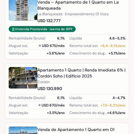
Venda – Apartamento de 1 Quarto em La
Blanqueada
La Blanqueada · Empreendimento 01 Vista
USD 132.777
Vivienda Promovida · isenta de IRPF
Rentabilidade (bruta)
6,1%
Líquida
4,6–5,3%
Aluguel est.
≈ USD 675/mês
Retorno total est.
+8,4–9,1%/ano
Valorização
+3,8%/ano
Crescimento do aluguel (região)
+5,1%/ano
Apartamento 1 Quarto | Renda Imediata 6% |
Cordón Soho | Edifício 2025
Cordón
USD 130.990
Rentabilidade (bruta)
6,1%
Líquida
4–4,7%
Aluguel est.
≈ USD 670/mês
Retorno total est.
+7,5–8,2%/ano
Valorização
+3,5%/ano
Crescimento do aluguel (região)
+4,6%/ano
Venda de Apartamento 1 Quarto em 01