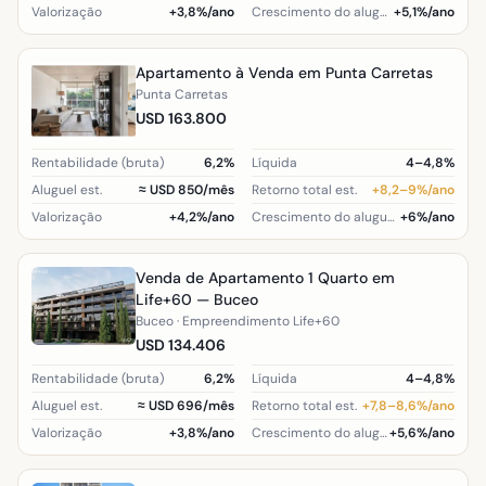
Valorização
+3,8%/ano
Crescimento do aluguel (região)
+5,1%/ano
Apartamento à Venda em Punta Carretas
Punta Carretas
USD 163.800
Rentabilidade (bruta)
6,2%
Líquida
4–4,8%
Aluguel est.
≈ USD 850/mês
Retorno total est.
+8,2–9%/ano
Valorização
+4,2%/ano
Crescimento do aluguel (região)
+6%/ano
Venda de Apartamento 1 Quarto em
Life+60 — Buceo
Buceo · Empreendimento Life+60
USD 134.406
Rentabilidade (bruta)
6,2%
Líquida
4–4,8%
Aluguel est.
≈ USD 696/mês
Retorno total est.
+7,8–8,6%/ano
Valorização
+3,8%/ano
Crescimento do aluguel (região)
+5,6%/ano