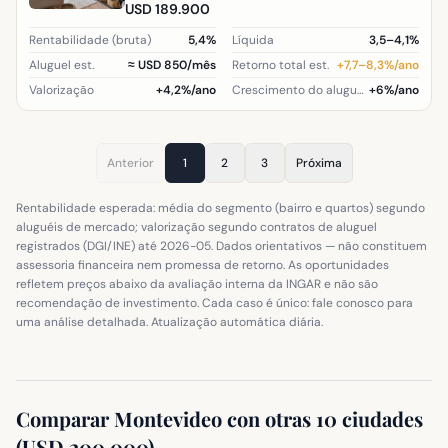
USD 189.900
Rentabilidade (bruta)
5,4%
Líquida
3,5–4,1%
Aluguel est.
≈ USD 850/mês
Retorno total est.
+7,7–8,3%/ano
Valorização
+4,2%/ano
Crescimento do aluguel (região)
+6%/ano
Anterior
1
2
3
Próxima
Rentabilidade esperada: média do segmento (bairro e quartos) segundo
aluguéis de mercado; valorização segundo contratos de aluguel
registrados (DGI/INE) até 2026-05. Dados orientativos — não constituem
assessoria financeira nem promessa de retorno. As oportunidades
refletem preços abaixo da avaliação interna da INGAR e não são
recomendação de investimento. Cada caso é único: fale conosco para
uma análise detalhada. Atualização automática diária.
Comparar Montevideo con otras 10 ciudades
(USD 200.000)