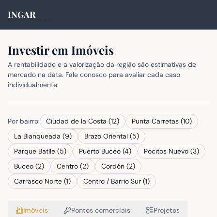
INGAR
Início
>
Investir
Investir em Imóveis
A rentabilidade e a valorização da região são estimativas de
mercado na data. Fale conosco para avaliar cada caso
individualmente.
Por bairro:
Ciudad de la Costa
(
12
)
Punta Carretas
(
10
)
La Blanqueada
(
9
)
Brazo Oriental
(
5
)
Parque Batlle
(
5
)
Puerto Buceo
(
4
)
Pocitos Nuevo
(
3
)
Buceo
(
2
)
Centro
(
2
)
Cordón
(
2
)
Carrasco Norte
(
1
)
Centro / Barrio Sur
(
1
)
Imóveis
Pontos comerciais
Projetos