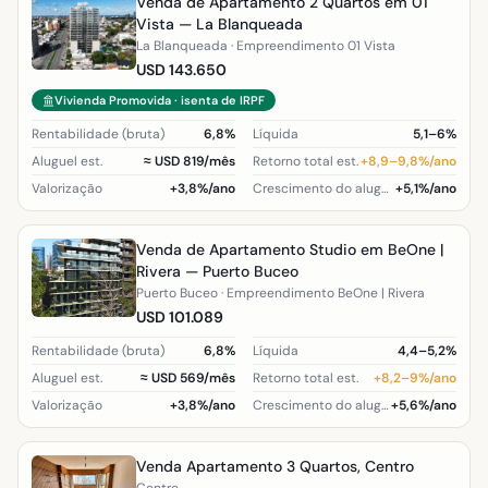
Venda de Apartamento 2 Quartos em 01
Vista — La Blanqueada
La Blanqueada · Empreendimento 01 Vista
USD 143.650
Vivienda Promovida · isenta de IRPF
Rentabilidade (bruta)
6,8%
Líquida
5,1–6%
Aluguel est.
≈ USD 819/mês
Retorno total est.
+8,9–9,8%/ano
Valorização
+3,8%/ano
Crescimento do aluguel (região)
+5,1%/ano
Venda de Apartamento Studio em BeOne |
Rivera — Puerto Buceo
Puerto Buceo · Empreendimento BeOne | Rivera
USD 101.089
Rentabilidade (bruta)
6,8%
Líquida
4,4–5,2%
Aluguel est.
≈ USD 569/mês
Retorno total est.
+8,2–9%/ano
Valorização
+3,8%/ano
Crescimento do aluguel (região)
+5,6%/ano
Venda Apartamento 3 Quartos, Centro