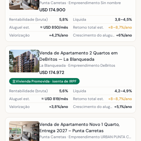
Punta Carretas · Empreendimento Sin nombre
USD 174.900
Rentabilidade (bruta)
5,8%
Líquida
3,8–4,5%
Aluguel est.
≈ USD 850/mês
Retorno total est.
+8–8,7%/ano
Valorização
+4,2%/ano
Crescimento do aluguel (região)
+6%/ano
Venda de Apartamento 2 Quartos em
DeBritos — La Blanqueada
La Blanqueada · Empreendimento DeBritos
USD 174.972
Vivienda Promovida · isenta de IRPF
Rentabilidade (bruta)
5,6%
Líquida
4,2–4,9%
Aluguel est.
≈ USD 819/mês
Retorno total est.
+8–8,7%/ano
Valorização
+3,8%/ano
Crescimento do aluguel (região)
+5,1%/ano
Venda de Apartamento Novo 1 Quarto,
Entrega 2027 – Punta Carretas
Punta Carretas · Empreendimento URBAN PUNTA CARRETAS V