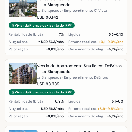
— La Blanqueada
La Blanqueada · Empreendimento 01 Vista
USD 96.142
Vivienda Promovida · isenta de IRPF
Rentabilidade (bruta)
7%
Líquida
5,3–6,1%
Aluguel est.
≈ USD 563/mês
Retorno total est.
+9,1–9,9%/ano
Valorização
+3,8%/ano
Crescimento do aluguel (região)
+5,1%/ano
Venda de Apartamento Studio em DeBritos
— La Blanqueada
La Blanqueada · Empreendimento DeBritos
USD 98.289
Vivienda Promovida · isenta de IRPF
Rentabilidade (bruta)
6,9%
Líquida
5,1–6%
Aluguel est.
≈ USD 563/mês
Retorno total est.
+8,9–9,8%/ano
Valorização
+3,8%/ano
Crescimento do aluguel (região)
+5,1%/ano