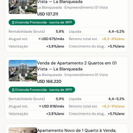
Vista — La Blanqueada
La Blanqueada · Empreendimento 01 Vista
USD 137.211
Vivienda Promovida · isenta de IRPF
Rentabilidade (bruta)
5,9%
Líquida
4,4–5,2%
Aluguel est.
≈ USD 675/mês
Retorno total est.
+8,2–9%/ano
Valorização
+3,8%/ano
Crescimento do aluguel (região)
+5,1%/ano
Venda de Apartamento 2 Quartos em 01
Vista — La Blanqueada
La Blanqueada · Empreendimento 01 Vista
USD 166.220
Vivienda Promovida · isenta de IRPF
Rentabilidade (bruta)
5,9%
Líquida
4,4–5,2%
Aluguel est.
≈ USD 819/mês
Retorno total est.
+8,2–9%/ano
Valorização
+3,8%/ano
Crescimento do aluguel (região)
+5,1%/ano
Apartamento Novo de 1 Quarto à Venda,