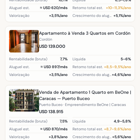
Rentabilidade (bruta)
10,1%
Líquida
6,5–7,8%
Aluguel est.
≈ USD 620/mês
Retorno total est.
+10–11,3%/ano
Valorização
+3,5%/ano
Crescimento do aluguel (região)
+5,1%/ano
Apartamento à Venda 3 Quartos em Cordón
Cordón
USD 139.000
Rentabilidade (bruta)
7,7%
Líquida
5–6%
Aluguel est.
≈ USD 897/mês
Retorno total est.
+8,5–9,5%/ano
Valorização
+3,5%/ano
Crescimento do aluguel (região)
+4,6%/ano
Venda de Apartamento 1 Quarto em BeOne |
Caracas — Puerto Buceo
Puerto Buceo · Empreendimento BeOne | Caracas
USD 138.915
Rentabilidade (bruta)
7,5%
Líquida
4,9–5,8%
Aluguel est.
≈ USD 870/mês
Retorno total est.
+8,7–9,6%/ano
Valorização
+3,8%/ano
Crescimento do aluguel (região)
+5,6%/ano