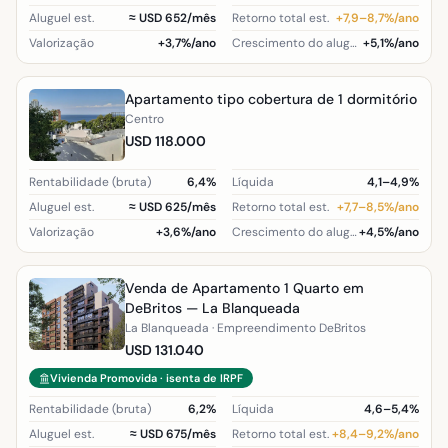
Aluguel est.
≈ USD 652/mês
Retorno total est.
+7,9–8,7%/ano
Valorização
+3,7%/ano
Crescimento do aluguel (região)
+5,1%/ano
Apartamento tipo cobertura de 1 dormitório
Centro
USD 118.000
Rentabilidade (bruta)
6,4%
Líquida
4,1–4,9%
Aluguel est.
≈ USD 625/mês
Retorno total est.
+7,7–8,5%/ano
Valorização
+3,6%/ano
Crescimento do aluguel (região)
+4,5%/ano
Venda de Apartamento 1 Quarto em
DeBritos — La Blanqueada
La Blanqueada · Empreendimento DeBritos
USD 131.040
Vivienda Promovida · isenta de IRPF
Rentabilidade (bruta)
6,2%
Líquida
4,6–5,4%
Aluguel est.
≈ USD 675/mês
Retorno total est.
+8,4–9,2%/ano