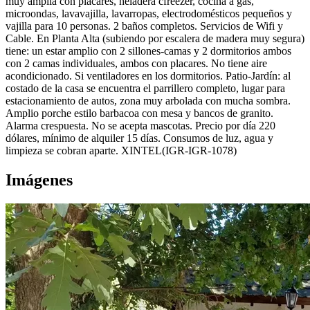
muy amplia con placares, heladera cfreezer, cocina a gas,
microondas, lavavajilla, lavarropas, electrodomésticos pequeños y
vajilla para 10 personas. 2 baños completos. Servicios de Wifi y
Cable. En Planta Alta (subiendo por escalera de madera muy segura)
tiene: un estar amplio con 2 sillones-camas y 2 dormitorios ambos
con 2 camas individuales, ambos con placares. No tiene aire
acondicionado. Si ventiladores en los dormitorios. Patio-Jardín: al
costado de la casa se encuentra el parrillero completo, lugar para
estacionamiento de autos, zona muy arbolada con mucha sombra.
Amplio porche estilo barbacoa con mesa y bancos de granito.
Alarma crespuesta. No se acepta mascotas. Precio por día 220
dólares, mínimo de alquiler 15 días. Consumos de luz, agua y
limpieza se cobran aparte. XINTEL(IGR-IGR-1078)
Imágenes