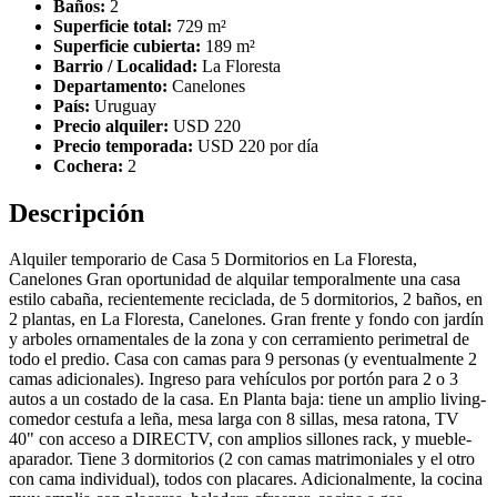
Baños:
2
Superficie total:
729 m²
Superficie cubierta:
189 m²
Barrio / Localidad:
La Floresta
Departamento:
Canelones
País:
Uruguay
Precio alquiler:
USD 220
Precio temporada:
USD 220 por día
Cochera:
2
Descripción
Alquiler temporario de Casa 5 Dormitorios en La Floresta,
Canelones Gran oportunidad de alquilar temporalmente una casa
estilo cabaña, recientemente reciclada, de 5 dormitorios, 2 baños, en
2 plantas, en La Floresta, Canelones. Gran frente y fondo con jardín
y arboles ornamentales de la zona y con cerramiento perimetral de
todo el predio. Casa con camas para 9 personas (y eventualmente 2
camas adicionales). Ingreso para vehículos por portón para 2 o 3
autos a un costado de la casa. En Planta baja: tiene un amplio living-
comedor cestufa a leña, mesa larga con 8 sillas, mesa ratona, TV
40" con acceso a DIRECTV, con amplios sillones rack, y mueble-
aparador. Tiene 3 dormitorios (2 con camas matrimoniales y el otro
con cama individual), todos con placares. Adicionalmente, la cocina