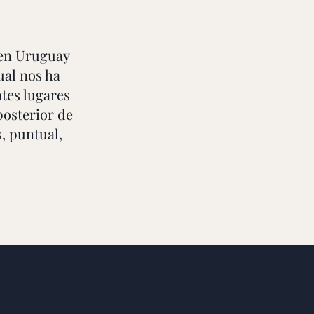
en Uruguay
ual nos ha
tes lugares
posterior de
, puntual,