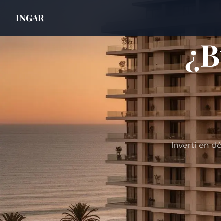
INGAR
¿B
Invertí en 