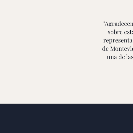
"
Agradecem
sobre est
representa
de Montevid
una de la