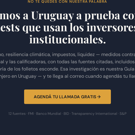
NO TE QUEDES CON NUESTRA PALABRA
mos a Uruguay a prueba co
tests que usan los inversore
institucionales.
o, resiliencia climática, impuestos, liquidez — medidos contra
l y las calificadoras, con todas las fuentes citadas, incluidos
ía de los folletos esconde. Esa investigación es nuestra Guía
njero en Uruguay — y te llega al correo cuando agendás tu ll
AGENDÁ TU LLAMADA GRATIS
12 fuentes · FMI · Banco Mundial · BID · Transparency International · S&P