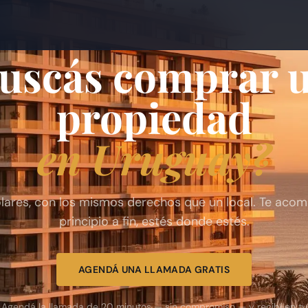
uscás comprar 
propiedad
en Uruguay?
dólares, con los mismos derechos que un local. Te ac
principio a fin, estés donde estés.
AGENDÁ UNA LLAMADA GRATIS
Agendá la llamada de 20 minutos — sin compromiso — y recibí en tu