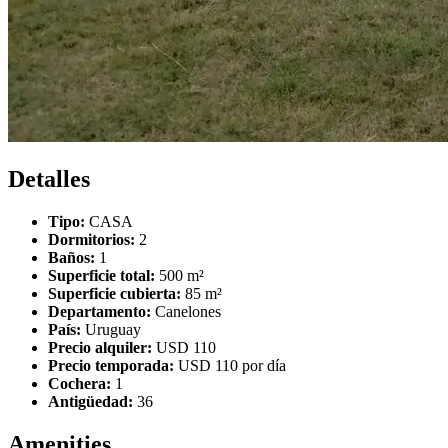
Detalles
Tipo:
CASA
Dormitorios:
2
Baños:
1
Superficie total:
500 m²
Superficie cubierta:
85 m²
Departamento:
Canelones
País:
Uruguay
Precio alquiler:
USD 110
Precio temporada:
USD 110 por día
Cochera:
1
Antigüedad:
36
Amenities