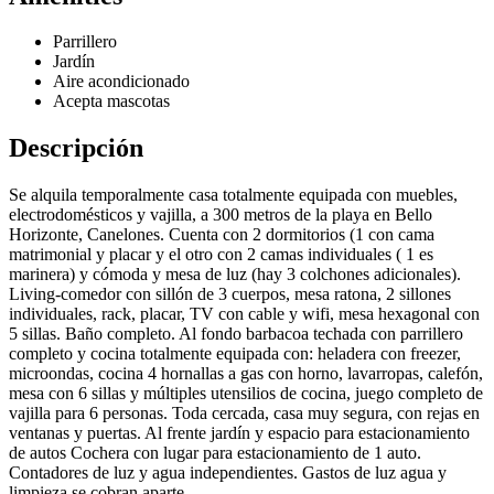
Parrillero
Jardín
Aire acondicionado
Acepta mascotas
Descripción
Se alquila temporalmente casa totalmente equipada con muebles,
electrodomésticos y vajilla, a 300 metros de la playa en Bello
Horizonte, Canelones. Cuenta con 2 dormitorios (1 con cama
matrimonial y placar y el otro con 2 camas individuales ( 1 es
marinera) y cómoda y mesa de luz (hay 3 colchones adicionales).
Living-comedor con sillón de 3 cuerpos, mesa ratona, 2 sillones
individuales, rack, placar, TV con cable y wifi, mesa hexagonal con
5 sillas. Baño completo. Al fondo barbacoa techada con parrillero
completo y cocina totalmente equipada con: heladera con freezer,
microondas, cocina 4 hornallas a gas con horno, lavarropas, calefón,
mesa con 6 sillas y múltiples utensilios de cocina, juego completo de
vajilla para 6 personas. Toda cercada, casa muy segura, con rejas en
ventanas y puertas. Al frente jardín y espacio para estacionamiento
de autos Cochera con lugar para estacionamiento de 1 auto.
Contadores de luz y agua independientes. Gastos de luz agua y
limpieza se cobran aparte