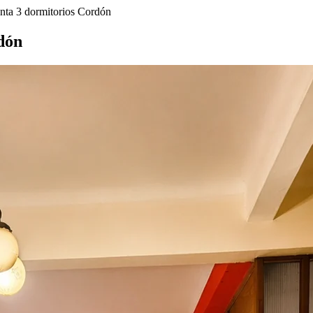
nta 3 dormitorios Cordón
dón