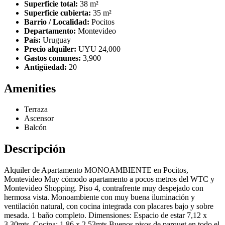
Superficie total:
38 m²
Superficie cubierta:
35 m²
Barrio / Localidad:
Pocitos
Departamento:
Montevideo
País:
Uruguay
Precio alquiler:
UYU 24,000
Gastos comunes:
3,900
Antigüedad:
20
Amenities
Terraza
Ascensor
Balcón
Descripción
Alquiler de Apartamento MONOAMBIENTE en Pocitos,
Montevideo Muy cómodo apartamento a pocos metros del WTC y
Montevideo Shopping. Piso 4, contrafrente muy despejado con
hermosa vista. Monoambiente con muy buena iluminación y
ventilación natural, con cocina integrada con placares bajo y sobre
mesada. 1 baño completo. Dimensiones: Espacio de estar 7,12 x
3,30mts. Cocina: 1,86 x 2,53mts Buenos pisos de parquet en todo el