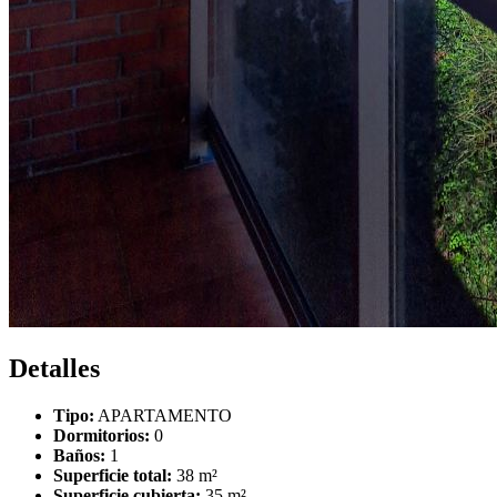
Detalles
Tipo:
APARTAMENTO
Dormitorios:
0
Baños:
1
Superficie total:
38 m²
Superficie cubierta:
35 m²