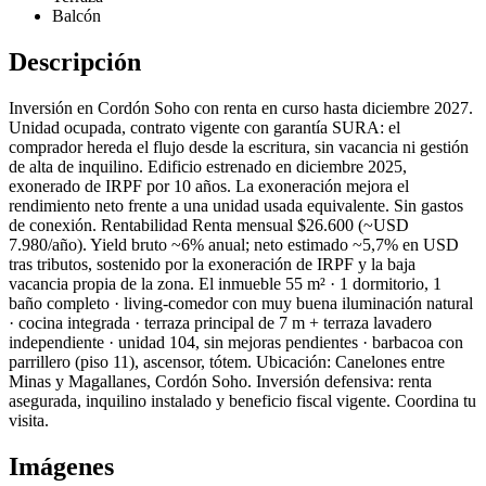
Balcón
Descripción
Inversión en Cordón Soho con renta en curso hasta diciembre 2027.
Unidad ocupada, contrato vigente con garantía SURA: el
comprador hereda el flujo desde la escritura, sin vacancia ni gestión
de alta de inquilino. Edificio estrenado en diciembre 2025,
exonerado de IRPF por 10 años. La exoneración mejora el
rendimiento neto frente a una unidad usada equivalente. Sin gastos
de conexión. Rentabilidad Renta mensual $26.600 (~USD
7.980/año). Yield bruto ~6% anual; neto estimado ~5,7% en USD
tras tributos, sostenido por la exoneración de IRPF y la baja
vacancia propia de la zona. El inmueble 55 m² · 1 dormitorio, 1
baño completo · living-comedor con muy buena iluminación natural
· cocina integrada · terraza principal de 7 m + terraza lavadero
independiente · unidad 104, sin mejoras pendientes · barbacoa con
parrillero (piso 11), ascensor, tótem. Ubicación: Canelones entre
Minas y Magallanes, Cordón Soho. Inversión defensiva: renta
asegurada, inquilino instalado y beneficio fiscal vigente. Coordina tu
visita.
Imágenes