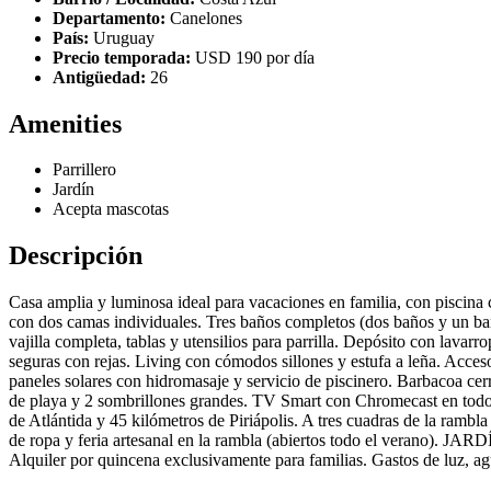
Departamento:
Canelones
País:
Uruguay
Precio temporada:
USD 190 por día
Antigüedad:
26
Amenities
Parrillero
Jardín
Acepta mascotas
Descripción
Casa amplia y luminosa ideal para vacaciones en familia, con piscina
con dos camas individuales. Tres baños completos (dos baños y un baño
vajilla completa, tablas y utensilios para parrilla. Depósito con
seguras con rejas. Living con cómodos sillones y estufa a leña. Acce
paneles solares con hidromasaje y servicio de piscinero. Barbacoa ce
de playa y 2 sombrillones grandes. TV Smart con Chromecast en tod
de Atlántida y 45 kilómetros de Piriápolis. A tres cuadras de la rambl
de ropa y feria artesanal en la rambla (abiertos todo el verano). J
Alquiler por quincena exclusivamente para familias. Gastos de luz, ag