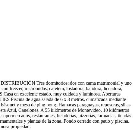
playa. DISTRIBUCIÓN Tres dormitorios: dos con cama matrimonial y uno
n freezer, microondas, cafetera, tostadora, batidora, licuadora,
 Casa en excelente estado, muy cuidada y luminosa. Aberturas
TIES Piscina de agua salada de 6 x 3 metros, climatizada mediante
e básquet y mesa de ping pong. Hamacas paraguayas, reposeras, sillas
ta Azul, Canelones. A 55 kilómetros de Montevideo, 10 kilómetros
 supermercados, restaurantes, heladerías, pizzerías, farmacias, tiendas
amentales y plantas de la zona. Fondo cerrado con patio y piscina.
ermosa propiedad.