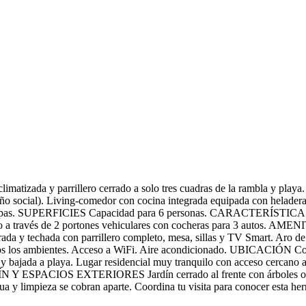
 climatizada y parrillero cerrado a solo tres cuadras de la rambla y 
 social). Living-comedor con cocina integrada equipada con heladera co
 lavarropas. SUPERFICIES Capacidad para 6 personas. CARACTERÍSTICAS
so a través de 2 portones vehiculares con cocheras para 3 autos. AMENI
rrada y techada con parrillero completo, mesa, sillas y TV Smart. Aro d
os los ambientes. Acceso a WiFi. Aire acondicionado. UBICACIÓN Cos
a y bajada a playa. Lugar residencial muy tranquilo con acceso cercano a
ARDÍN Y ESPACIOS EXTERIORES Jardín cerrado al frente con árboles orn
ua y limpieza se cobran aparte. Coordina tu visita para conocer esta h