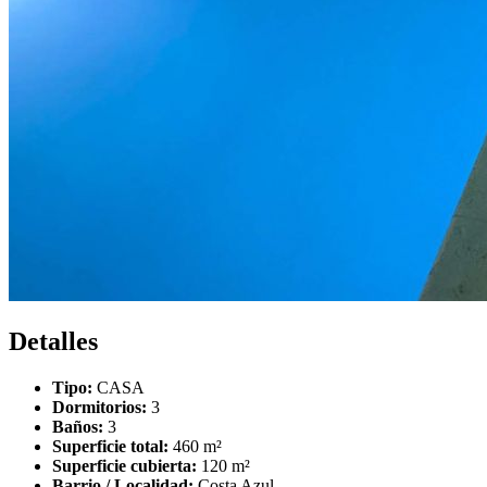
Detalles
Tipo:
CASA
Dormitorios:
3
Baños:
3
Superficie total:
460 m²
Superficie cubierta:
120 m²
Barrio / Localidad:
Costa Azul