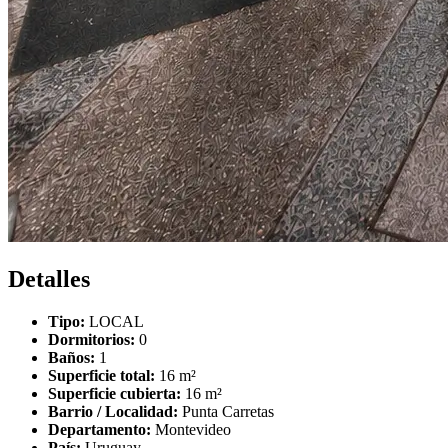
Detalles
Tipo:
LOCAL
Dormitorios:
0
Baños:
1
Superficie total:
16 m²
Superficie cubierta:
16 m²
Barrio / Localidad:
Punta Carretas
Departamento:
Montevideo
País:
Uruguay