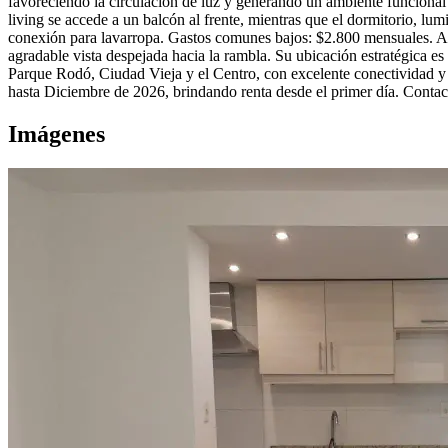
favoreciendo la circulación de luz y generando un ambiente funciona
living se accede a un balcón al frente, mientras que el dormitorio, l
conexión para lavarropa. Gastos comunes bajos: $2.800 mensuales. Ad
agradable vista despejada hacia la rambla. Su ubicación estratégica e
Parque Rodó, Ciudad Vieja y el Centro, con excelente conectividad y 
hasta Diciembre de 2026, brindando renta desde el primer día. Contact
Imágenes