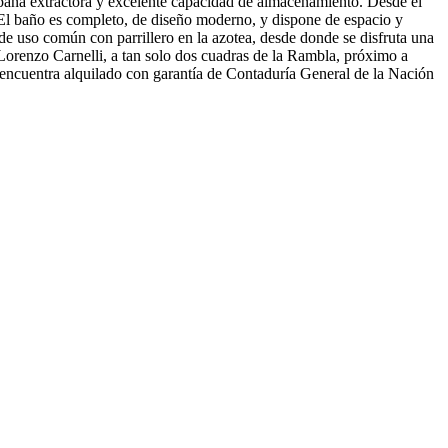
mpana extractora y excelente capacidad de almacenamiento. Desde el
. El baño es completo, de diseño moderno, y dispone de espacio y
 uso común con parrillero en la azotea, desde donde se disfruta una
 Lorenzo Carnelli, a tan solo dos cuadras de la Rambla, próximo a
 encuentra alquilado con garantía de Contaduría General de la Nación