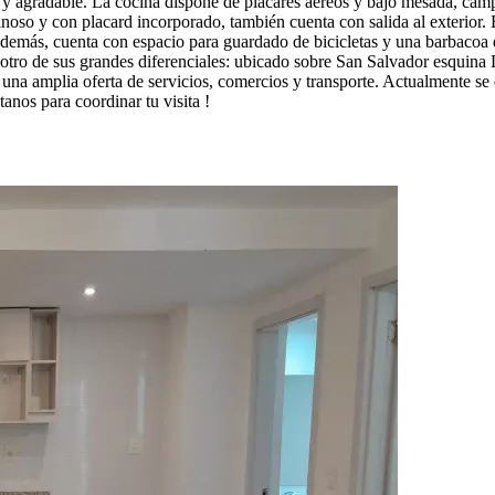
l y agradable. La cocina dispone de placares aéreos y bajo mesada, ca
uminoso y con placard incorporado, también cuenta con salida al exterior
emás, cuenta con espacio para guardado de bicicletas y una barbacoa de
s otro de sus grandes diferenciales: ubicado sobre San Salvador esquina
una amplia oferta de servicios, comercios y transporte. Actualmente se
anos para coordinar tu visita !