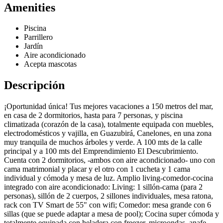
Amenities
Piscina
Parrillero
Jardín
Aire acondicionado
Acepta mascotas
Descripción
¡Oportunidad única! Tus mejores vacaciones a 150 metros del mar,
en casa de 2 dormitorios, hasta para 7 personas, y piscina
climatizada (corazón de la casa), totalmente equipada con muebles,
electrodomésticos y vajilla, en Guazubirá, Canelones, en una zona
muy tranquila de muchos árboles y verde. A 100 mts de la calle
principal y a 100 mts del Emprendimiento El Descubrimiento.
Cuenta con 2 dormitorios, -ambos con aire acondicionado- uno con
cama matrimonial y placar y el otro con 1 cucheta y 1 cama
individual y cómoda y mesa de luz. Amplio living-comedor-cocina
integrado con aire acondicionado: Living: 1 sillón-cama (para 2
personas), sillón de 2 cuerpos, 2 sillones individuales, mesa ratona,
rack con TV Smart de 55" con wifi; Comedor: mesa grande con 6
sillas (que se puede adaptar a mesa de pool); Cocina super cómoda y
totalmente equipada con heladera con freezer, microondas, anafe,