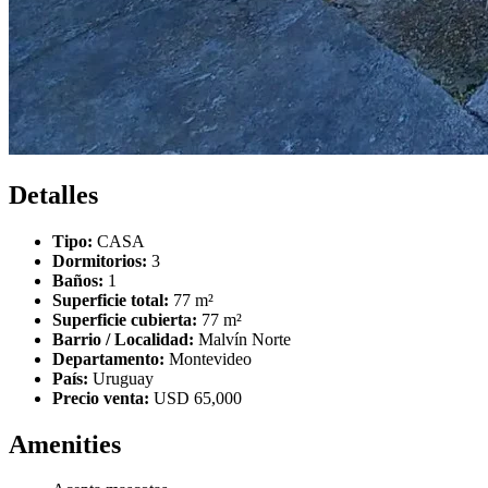
Detalles
Tipo:
CASA
Dormitorios:
3
Baños:
1
Superficie total:
77 m²
Superficie cubierta:
77 m²
Barrio / Localidad:
Malvín Norte
Departamento:
Montevideo
País:
Uruguay
Precio venta:
USD 65,000
Amenities