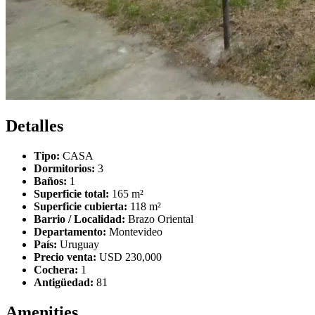
Detalles
Tipo:
CASA
Dormitorios:
3
Baños:
1
Superficie total:
165 m²
Superficie cubierta:
118 m²
Barrio / Localidad:
Brazo Oriental
Departamento:
Montevideo
País:
Uruguay
Precio venta:
USD 230,000
Cochera:
1
Antigüedad:
81
Amenities