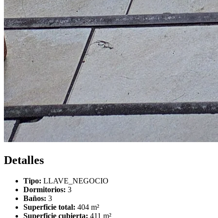
Detalles
Tipo:
LLAVE_NEGOCIO
Dormitorios:
3
Baños:
3
Superficie total:
404 m²
Superficie cubierta:
411 m²