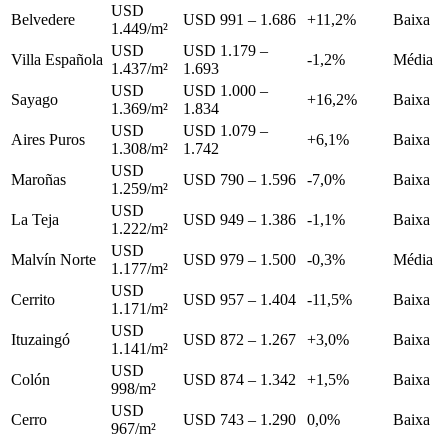
USD
Belvedere
USD 991 – 1.686
+11,2%
Baixa
1.449/m²
USD
USD 1.179 –
Villa Española
-1,2%
Média
1.437/m²
1.693
USD
USD 1.000 –
Sayago
+16,2%
Baixa
1.369/m²
1.834
USD
USD 1.079 –
Aires Puros
+6,1%
Baixa
1.308/m²
1.742
USD
Maroñas
USD 790 – 1.596
-7,0%
Baixa
1.259/m²
USD
La Teja
USD 949 – 1.386
-1,1%
Baixa
1.222/m²
USD
Malvín Norte
USD 979 – 1.500
-0,3%
Média
1.177/m²
USD
Cerrito
USD 957 – 1.404
-11,5%
Baixa
1.171/m²
USD
Ituzaingó
USD 872 – 1.267
+3,0%
Baixa
1.141/m²
USD
Colón
USD 874 – 1.342
+1,5%
Baixa
998/m²
USD
Cerro
USD 743 – 1.290
0,0%
Baixa
967/m²