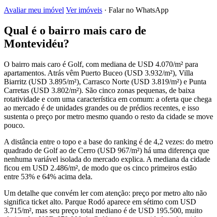
Avaliar meu imóvel
Ver imóveis
· Falar no WhatsApp
Qual é o bairro mais caro de
Montevidéu?
O bairro mais caro é Golf, com mediana de USD 4.070/m² para
apartamentos. Atrás vêm Puerto Buceo (USD 3.932/m²), Villa
Biarritz (USD 3.895/m²), Carrasco Norte (USD 3.819/m²) e Punta
Carretas (USD 3.802/m²). São cinco zonas pequenas, de baixa
rotatividade e com uma característica em comum: a oferta que chega
ao mercado é de unidades grandes ou de prédios recentes, e isso
sustenta o preço por metro mesmo quando o resto da cidade se move
pouco.
A distância entre o topo e a base do ranking é de 4,2 vezes: do metro
quadrado de Golf ao de Cerro (USD 967/m²) há uma diferença que
nenhuma variável isolada do mercado explica. A mediana da cidade
ficou em USD 2.486/m², de modo que os cinco primeiros estão
entre 53% e 64% acima dela.
Um detalhe que convém ler com atenção: preço por metro alto não
significa ticket alto. Parque Rodó aparece em sétimo com USD
3.715/m², mas seu preço total mediano é de USD 195.500, muito