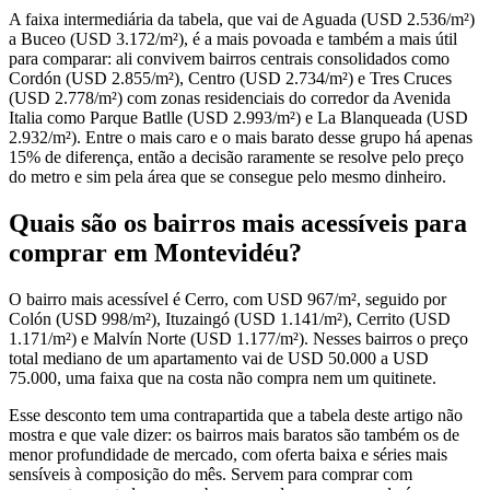
A faixa intermediária da tabela, que vai de Aguada (USD 2.536/m²)
a Buceo (USD 3.172/m²), é a mais povoada e também a mais útil
para comparar: ali convivem bairros centrais consolidados como
Cordón (USD 2.855/m²), Centro (USD 2.734/m²) e Tres Cruces
(USD 2.778/m²) com zonas residenciais do corredor da Avenida
Italia como Parque Batlle (USD 2.993/m²) e La Blanqueada (USD
2.932/m²). Entre o mais caro e o mais barato desse grupo há apenas
15% de diferença, então a decisão raramente se resolve pelo preço
do metro e sim pela área que se consegue pelo mesmo dinheiro.
Quais são os bairros mais acessíveis para
comprar em Montevidéu?
O bairro mais acessível é Cerro, com USD 967/m², seguido por
Colón (USD 998/m²), Ituzaingó (USD 1.141/m²), Cerrito (USD
1.171/m²) e Malvín Norte (USD 1.177/m²). Nesses bairros o preço
total mediano de um apartamento vai de USD 50.000 a USD
75.000, uma faixa que na costa não compra nem um quitinete.
Esse desconto tem uma contrapartida que a tabela deste artigo não
mostra e que vale dizer: os bairros mais baratos são também os de
menor profundidade de mercado, com oferta baixa e séries mais
sensíveis à composição do mês. Servem para comprar com