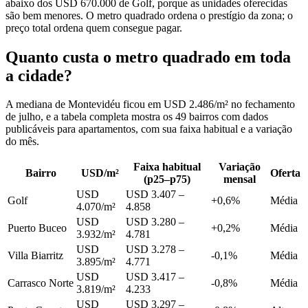
abaixo dos USD 670.000 de Golf, porque as unidades oferecidas
são bem menores. O metro quadrado ordena o prestígio da zona; o
preço total ordena quem consegue pagar.
Quanto custa o metro quadrado em toda
a cidade?
A mediana de Montevidéu ficou em USD 2.486/m² no fechamento
de julho, e a tabela completa mostra os 49 bairros com dados
publicáveis para apartamentos, com sua faixa habitual e a variação
do mês.
Faixa habitual
Variação
Bairro
USD/m²
Oferta
(p25–p75)
mensal
USD
USD 3.407 –
Golf
+0,6%
Média
4.070/m²
4.858
USD
USD 3.280 –
Puerto Buceo
+0,2%
Média
3.932/m²
4.781
USD
USD 3.278 –
Villa Biarritz
-0,1%
Média
3.895/m²
4.771
USD
USD 3.417 –
Carrasco Norte
-0,8%
Média
3.819/m²
4.233
USD
USD 3.297 –