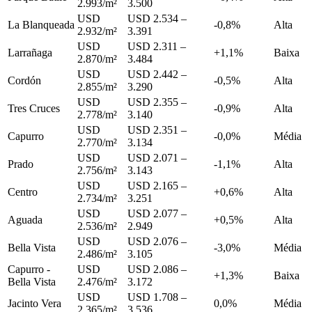
2.993/m²
3.500
USD
USD 2.534 –
La Blanqueada
-0,8%
Alta
2.932/m²
3.391
USD
USD 2.311 –
Larrañaga
+1,1%
Baixa
2.870/m²
3.484
USD
USD 2.442 –
Cordón
-0,5%
Alta
2.855/m²
3.290
USD
USD 2.355 –
Tres Cruces
-0,9%
Alta
2.778/m²
3.140
USD
USD 2.351 –
Capurro
-0,0%
Média
2.770/m²
3.134
USD
USD 2.071 –
Prado
-1,1%
Alta
2.756/m²
3.143
USD
USD 2.165 –
Centro
+0,6%
Alta
2.734/m²
3.251
USD
USD 2.077 –
Aguada
+0,5%
Alta
2.536/m²
2.949
USD
USD 2.076 –
Bella Vista
-3,0%
Média
2.486/m²
3.105
Capurro -
USD
USD 2.086 –
+1,3%
Baixa
Bella Vista
2.476/m²
3.172
USD
USD 1.708 –
Jacinto Vera
0,0%
Média
2.365/m²
3.536