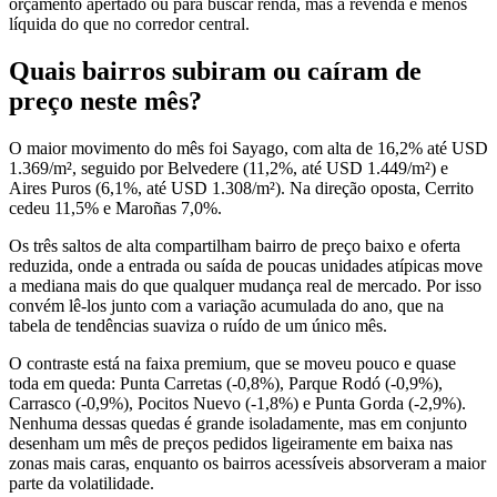
orçamento apertado ou para buscar renda, mas a revenda é menos
líquida do que no corredor central.
Quais bairros subiram ou caíram de
preço neste mês?
O maior movimento do mês foi Sayago, com alta de 16,2% até USD
1.369/m², seguido por Belvedere (11,2%, até USD 1.449/m²) e
Aires Puros (6,1%, até USD 1.308/m²). Na direção oposta, Cerrito
cedeu 11,5% e Maroñas 7,0%.
Os três saltos de alta compartilham bairro de preço baixo e oferta
reduzida, onde a entrada ou saída de poucas unidades atípicas move
a mediana mais do que qualquer mudança real de mercado. Por isso
convém lê-los junto com a variação acumulada do ano, que na
tabela de tendências suaviza o ruído de um único mês.
O contraste está na faixa premium, que se moveu pouco e quase
toda em queda: Punta Carretas (-0,8%), Parque Rodó (-0,9%),
Carrasco (-0,9%), Pocitos Nuevo (-1,8%) e Punta Gorda (-2,9%).
Nenhuma dessas quedas é grande isoladamente, mas em conjunto
desenham um mês de preços pedidos ligeiramente em baixa nas
zonas mais caras, enquanto os bairros acessíveis absorveram a maior
parte da volatilidade.