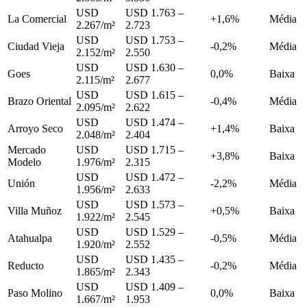
USD
USD 1.763 –
La Comercial
+1,6%
Média
2.267/m²
2.723
USD
USD 1.753 –
Ciudad Vieja
-0,2%
Média
2.152/m²
2.550
USD
USD 1.630 –
Goes
0,0%
Baixa
2.115/m²
2.677
USD
USD 1.615 –
Brazo Oriental
-0,4%
Média
2.095/m²
2.622
USD
USD 1.474 –
Arroyo Seco
+1,4%
Baixa
2.048/m²
2.404
Mercado
USD
USD 1.715 –
+3,8%
Baixa
Modelo
1.976/m²
2.315
USD
USD 1.472 –
Unión
-2,2%
Média
1.956/m²
2.633
USD
USD 1.573 –
Villa Muñoz
+0,5%
Baixa
1.922/m²
2.545
USD
USD 1.529 –
Atahualpa
-0,5%
Média
1.920/m²
2.552
USD
USD 1.435 –
Reducto
-0,2%
Média
1.865/m²
2.343
USD
USD 1.409 –
Paso Molino
0,0%
Baixa
1.667/m²
1.953