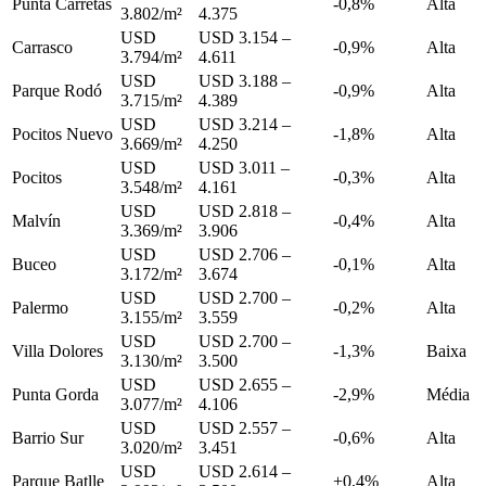
Punta Carretas
-0,8%
Alta
3.802/m²
4.375
USD
USD 3.154 –
Carrasco
-0,9%
Alta
3.794/m²
4.611
USD
USD 3.188 –
Parque Rodó
-0,9%
Alta
3.715/m²
4.389
USD
USD 3.214 –
Pocitos Nuevo
-1,8%
Alta
3.669/m²
4.250
USD
USD 3.011 –
Pocitos
-0,3%
Alta
3.548/m²
4.161
USD
USD 2.818 –
Malvín
-0,4%
Alta
3.369/m²
3.906
USD
USD 2.706 –
Buceo
-0,1%
Alta
3.172/m²
3.674
USD
USD 2.700 –
Palermo
-0,2%
Alta
3.155/m²
3.559
USD
USD 2.700 –
Villa Dolores
-1,3%
Baixa
3.130/m²
3.500
USD
USD 2.655 –
Punta Gorda
-2,9%
Média
3.077/m²
4.106
USD
USD 2.557 –
Barrio Sur
-0,6%
Alta
3.020/m²
3.451
USD
USD 2.614 –
Parque Batlle
+0,4%
Alta