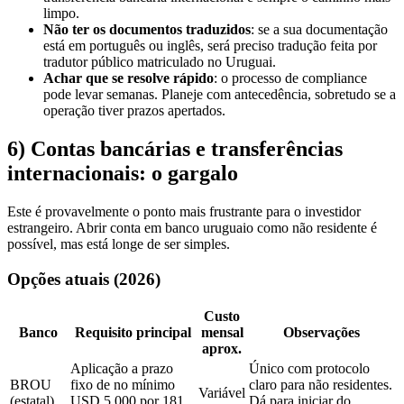
limpo.
Não ter os documentos traduzidos
: se a sua documentação
está em português ou inglês, será preciso tradução feita por
tradutor público matriculado no Uruguai.
Achar que se resolve rápido
: o processo de compliance
pode levar semanas. Planeje com antecedência, sobretudo se a
operação tiver prazos apertados.
6) Contas bancárias e transferências
internacionais: o gargalo
Este é provavelmente o ponto mais frustrante para o investidor
estrangeiro. Abrir conta em banco uruguaio como não residente é
possível, mas está longe de ser simples.
Opções atuais (2026)
Custo
Banco
Requisito principal
mensal
Observações
aprox.
Aplicação a prazo
Único com protocolo
BROU
fixo de no mínimo
claro para não residentes.
Variável
(estatal)
USD 5.000 por 181
Dá para iniciar do