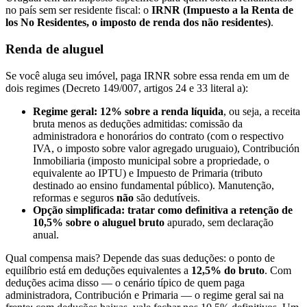
no país sem ser residente fiscal: o
IRNR (Impuesto a la Renta de
los No Residentes, o imposto de renda dos não residentes)
.
Renda de aluguel
Se você aluga seu imóvel, paga IRNR sobre essa renda em um de
dois regimes (Decreto 149/007, artigos 24 e 33 literal a):
Regime geral: 12% sobre a renda líquida
, ou seja, a receita
bruta menos as deduções admitidas: comissão da
administradora e honorários do contrato (com o respectivo
IVA, o imposto sobre valor agregado uruguaio), Contribución
Inmobiliaria (imposto municipal sobre a propriedade, o
equivalente ao IPTU) e Impuesto de Primaria (tributo
destinado ao ensino fundamental público). Manutenção,
reformas e seguros
não
são dedutíveis.
Opção simplificada: tratar como definitiva a retenção de
10,5% sobre o aluguel bruto
apurado, sem declaração
anual.
Qual compensa mais? Depende das suas deduções: o ponto de
equilíbrio está em deduções equivalentes a
12,5% do bruto
. Com
deduções acima disso — o cenário típico de quem paga
administradora, Contribución e Primaria — o regime geral sai na