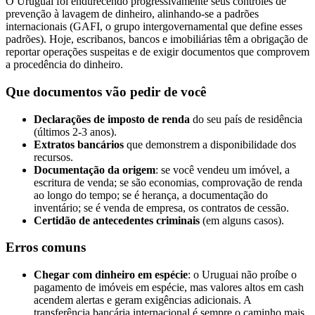
O Uruguai foi endurecendo progressivamente seus controles de
prevenção à lavagem de dinheiro, alinhando-se a padrões
internacionais (GAFI, o grupo intergovernamental que define esses
padrões). Hoje, escribanos, bancos e imobiliárias têm a obrigação de
reportar operações suspeitas e de exigir documentos que comprovem
a procedência do dinheiro.
Que documentos vão pedir de você
Declarações de imposto de renda
do seu país de residência
(últimos 2-3 anos).
Extratos bancários
que demonstrem a disponibilidade dos
recursos.
Documentação da origem
: se você vendeu um imóvel, a
escritura de venda; se são economias, comprovação de renda
ao longo do tempo; se é herança, a documentação do
inventário; se é venda de empresa, os contratos de cessão.
Certidão de antecedentes criminais
(em alguns casos).
Erros comuns
Chegar com dinheiro em espécie
: o Uruguai não proíbe o
pagamento de imóveis em espécie, mas valores altos em cash
acendem alertas e geram exigências adicionais. A
transferência bancária internacional é sempre o caminho mais