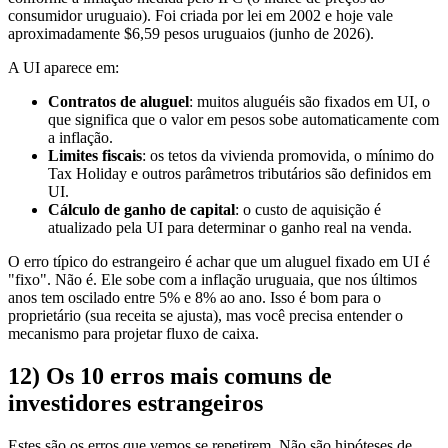
consumidor uruguaio). Foi criada por lei em 2002 e hoje vale
aproximadamente $6,59 pesos uruguaios (junho de 2026).
A UI aparece em:
Contratos de aluguel
: muitos aluguéis são fixados em UI, o
que significa que o valor em pesos sobe automaticamente com
a inflação.
Limites fiscais
: os tetos da vivienda promovida, o mínimo do
Tax Holiday e outros parâmetros tributários são definidos em
UI.
Cálculo de ganho de capital
: o custo de aquisição é
atualizado pela UI para determinar o ganho real na venda.
O erro típico do estrangeiro é achar que um aluguel fixado em UI é
"fixo". Não é. Ele sobe com a inflação uruguaia, que nos últimos
anos tem oscilado entre 5% e 8% ao ano. Isso é bom para o
proprietário (sua receita se ajusta), mas você precisa entender o
mecanismo para projetar fluxo de caixa.
12) Os 10 erros mais comuns de
investidores estrangeiros
Estes são os erros que vemos se repetirem. Não são hipóteses de