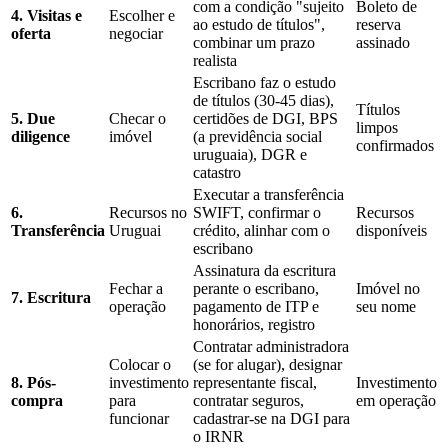
com a condição "sujeito
Boleto de
4. Visitas e
Escolher e
ao estudo de títulos",
reserva
oferta
negociar
combinar um prazo
assinado
realista
Escribano faz o estudo
de títulos (30-45 dias),
Títulos
5. Due
Checar o
certidões de DGI, BPS
limpos
diligence
imóvel
(a previdência social
confirmados
uruguaia), DGR e
catastro
Executar a transferência
6.
Recursos no
SWIFT, confirmar o
Recursos
Transferência
Uruguai
crédito, alinhar com o
disponíveis
escribano
Assinatura da escritura
Fechar a
perante o escribano,
Imóvel no
7. Escritura
operação
pagamento de ITP e
seu nome
honorários, registro
Contratar administradora
Colocar o
(se for alugar), designar
8. Pós-
investimento
representante fiscal,
Investimento
compra
para
contratar seguros,
em operação
funcionar
cadastrar-se na DGI para
o IRNR