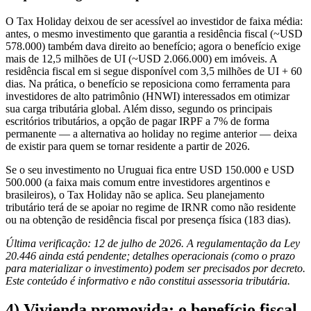
O Tax Holiday deixou de ser acessível ao investidor de faixa média:
antes, o mesmo investimento que garantia a residência fiscal (~USD
578.000) também dava direito ao benefício; agora o benefício exige
mais de 12,5 milhões de UI (~USD 2.066.000) em imóveis. A
residência fiscal em si segue disponível com 3,5 milhões de UI + 60
dias. Na prática, o benefício se reposiciona como ferramenta para
investidores de alto patrimônio (HNWI) interessados em otimizar
sua carga tributária global. Além disso, segundo os principais
escritórios tributários, a opção de pagar IRPF a 7% de forma
permanente — a alternativa ao holiday no regime anterior — deixa
de existir para quem se tornar residente a partir de 2026.
Se o seu investimento no Uruguai fica entre USD 150.000 e USD
500.000 (a faixa mais comum entre investidores argentinos e
brasileiros), o Tax Holiday não se aplica. Seu planejamento
tributário terá de se apoiar no regime de IRNR como não residente
ou na obtenção de residência fiscal por presença física (183 dias).
Última verificação: 12 de julho de 2026. A regulamentação da Ley
20.446 ainda está pendente; detalhes operacionais (como o prazo
para materializar o investimento) podem ser precisados por decreto.
Este conteúdo é informativo e não constitui assessoria tributária.
4) Vivienda promovida: o benefício fiscal