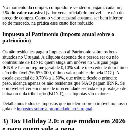
No momento da compra, comprador e vendedor pagam, cada um,
2% do valor catastral
(valor venal oficial) do imóvel — e não do
preço de compra. Como o valor catastral costuma ser bem inferior
ao de mercado, na prática esse custo fica reduzido.
Impuesto al Patrimonio (imposto anual sobre o
patrimônio)
Os não residentes pagam Impuesto al Patrimonio sobre os bens
situados no Uruguai. A alíquota depende de a pessoa ser ou não
contribuinte de IRNR: quem aluga um imóvel no Uruguai paga
IRNR e fica no regime geral de 0,10% sobre o excedente do mínimo
não tributável ($6.653.000, último valor publicado pela DGI). A
escala especial de 0,70% a 1,50%, que tributa desde o primeiro
peso, alcança apenas os não residentes que NÃO pagam IRNR. Se
o imóvel estiver em nome de uma entidade sediada em jurisdição de
baixa ou nula tributação (BONT), as alíquotas são maiores.
Detalhamos todos os impostos que incidem sobre o imóvel no nosso
guia de
impostos sobre a propriedade no Uruguai
.
3) Tax Holiday 2.0: o que mudou em 2026
e para quem vale a pena