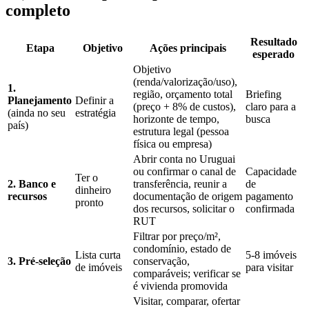
completo
Resultado
Etapa
Objetivo
Ações principais
esperado
Objetivo
(renda/valorização/uso),
1.
região, orçamento total
Briefing
Planejamento
Definir a
(preço + 8% de custos),
claro para a
(ainda no seu
estratégia
horizonte de tempo,
busca
país)
estrutura legal (pessoa
física ou empresa)
Abrir conta no Uruguai
ou confirmar o canal de
Capacidade
Ter o
2. Banco e
transferência, reunir a
de
dinheiro
recursos
documentação de origem
pagamento
pronto
dos recursos, solicitar o
confirmada
RUT
Filtrar por preço/m²,
condomínio, estado de
Lista curta
5-8 imóveis
3. Pré-seleção
conservação,
de imóveis
para visitar
comparáveis; verificar se
é vivienda promovida
Visitar, comparar, ofertar