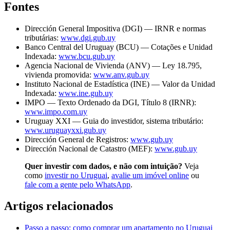
Fontes
Dirección General Impositiva (DGI) — IRNR e normas
tributárias:
www.dgi.gub.uy
Banco Central del Uruguay (BCU) — Cotações e Unidad
Indexada:
www.bcu.gub.uy
Agencia Nacional de Vivienda (ANV) — Ley 18.795,
vivienda promovida:
www.anv.gub.uy
Instituto Nacional de Estadística (INE) — Valor da Unidad
Indexada:
www.ine.gub.uy
IMPO — Texto Ordenado da DGI, Título 8 (IRNR):
www.impo.com.uy
Uruguay XXI — Guia do investidor, sistema tributário:
www.uruguayxxi.gub.uy
Dirección General de Registros:
www.gub.uy
Dirección Nacional de Catastro (MEF):
www.gub.uy
Quer investir com dados, e não com intuição?
Veja
como
investir no Uruguai
,
avalie um imóvel online
ou
fale com a gente pelo WhatsApp
.
Artigos relacionados
Passo a passo: como comprar um apartamento no Uruguai