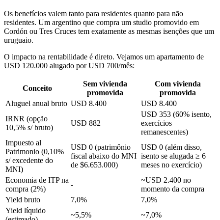
Os benefícios valem tanto para residentes quanto para não
residentes. Um argentino que compra um studio promovido em
Cordón ou Tres Cruces tem exatamente as mesmas isenções que um
uruguaio.
O impacto na rentabilidade é direto. Vejamos um apartamento de
USD 120.000 alugado por USD 700/mês:
Sem vivienda
Com vivienda
Conceito
promovida
promovida
Aluguel anual bruto
USD 8.400
USD 8.400
USD 353 (60% isento,
IRNR (opção
USD 882
exercícios
10,5% s/ bruto)
remanescentes)
Impuesto al
USD 0 (patrimônio
USD 0 (além disso,
Patrimonio (0,10%
fiscal abaixo do MNI
isento se alugada ≥ 6
s/ excedente do
de $6.653.000)
meses no exercício)
MNI)
Economia de ITP na
~USD 2.400 no
-
compra (2%)
momento da compra
Yield bruto
7,0%
7,0%
Yield líquido
~5,5%
~7,0%
(estimado)