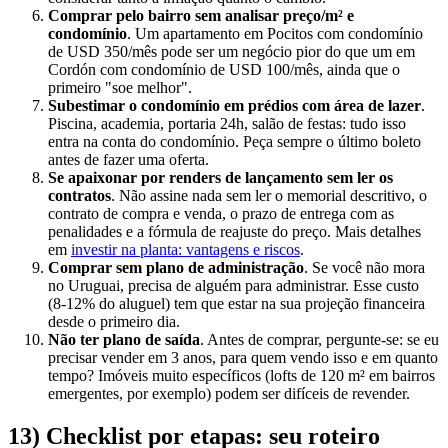
Comprar pelo bairro sem analisar preço/m² e
condomínio
. Um apartamento em Pocitos com condomínio
de USD 350/mês pode ser um negócio pior do que um em
Cordón com condomínio de USD 100/mês, ainda que o
primeiro "soe melhor".
Subestimar o condomínio em prédios com área de lazer
.
Piscina, academia, portaria 24h, salão de festas: tudo isso
entra na conta do condomínio. Peça sempre o último boleto
antes de fazer uma oferta.
Se apaixonar por renders de lançamento sem ler os
contratos
. Não assine nada sem ler o memorial descritivo, o
contrato de compra e venda, o prazo de entrega com as
penalidades e a fórmula de reajuste do preço. Mais detalhes
em
investir na planta: vantagens e riscos
.
Comprar sem plano de administração
. Se você não mora
no Uruguai, precisa de alguém para administrar. Esse custo
(8-12% do aluguel) tem que estar na sua projeção financeira
desde o primeiro dia.
Não ter plano de saída
. Antes de comprar, pergunte-se: se eu
precisar vender em 3 anos, para quem vendo isso e em quanto
tempo? Imóveis muito específicos (lofts de 120 m² em bairros
emergentes, por exemplo) podem ser difíceis de revender.
13) Checklist por etapas: seu roteiro