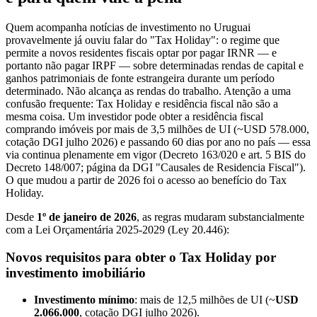
Quem acompanha notícias de investimento no Uruguai
provavelmente já ouviu falar do "Tax Holiday": o regime que
permite a novos residentes fiscais optar por pagar IRNR — e
portanto não pagar IRPF — sobre determinadas rendas de capital e
ganhos patrimoniais de fonte estrangeira durante um período
determinado. Não alcança as rendas do trabalho. Atenção a uma
confusão frequente: Tax Holiday e residência fiscal não são a
mesma coisa. Um investidor pode obter a residência fiscal
comprando imóveis por mais de 3,5 milhões de UI (~USD 578.000,
cotação DGI julho 2026) e passando 60 dias por ano no país — essa
via continua plenamente em vigor (Decreto 163/020 e art. 5 BIS do
Decreto 148/007; página da DGI "Causales de Residencia Fiscal").
O que mudou a partir de 2026 foi o acesso ao benefício do Tax
Holiday.
Desde
1º de janeiro de 2026
, as regras mudaram substancialmente
com a Lei Orçamentária 2025-2029 (Ley 20.446):
Novos requisitos para obter o Tax Holiday por
investimento imobiliário
Investimento mínimo
: mais de 12,5 milhões de UI (~
USD
2.066.000
, cotação DGI julho 2026).