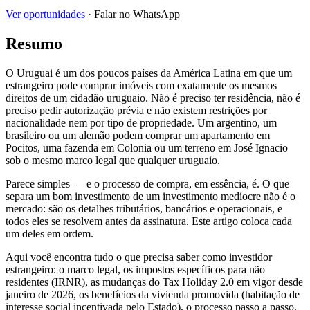
Ver oportunidades
· Falar no WhatsApp
Resumo
O Uruguai é um dos poucos países da América Latina em que um
estrangeiro pode comprar imóveis com exatamente os mesmos
direitos de um cidadão uruguaio. Não é preciso ter residência, não é
preciso pedir autorização prévia e não existem restrições por
nacionalidade nem por tipo de propriedade. Um argentino, um
brasileiro ou um alemão podem comprar um apartamento em
Pocitos, uma fazenda em Colonia ou um terreno em José Ignacio
sob o mesmo marco legal que qualquer uruguaio.
Parece simples — e o processo de compra, em essência, é. O que
separa um bom investimento de um investimento medíocre não é o
mercado: são os detalhes tributários, bancários e operacionais, e
todos eles se resolvem antes da assinatura. Este artigo coloca cada
um deles em ordem.
Aqui você encontra tudo o que precisa saber como investidor
estrangeiro: o marco legal, os impostos específicos para não
residentes (IRNR), as mudanças do Tax Holiday 2.0 em vigor desde
janeiro de 2026, os benefícios da vivienda promovida (habitação de
interesse social incentivada pelo Estado), o processo passo a passo,