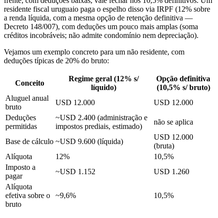
frente; com deduções baixas, vale fechar nos 10,5% definitivos. Um
residente fiscal uruguaio paga o espelho disso via IRPF (12% sobre
a renda líquida, com a mesma opção de retenção definitiva —
Decreto 148/007), com deduções um pouco mais amplas (soma
créditos incobráveis; não admite condomínio nem depreciação).
Vejamos um exemplo concreto para um não residente, com
deduções típicas de 20% do bruto:
Regime geral (12% s/
Opção definitiva
Conceito
líquido)
(10,5% s/ bruto)
Aluguel anual
USD 12.000
USD 12.000
bruto
Deduções
~USD 2.400 (administração e
não se aplica
permitidas
impostos prediais, estimado)
USD 12.000
Base de cálculo
~USD 9.600 (líquida)
(bruta)
Alíquota
12%
10,5%
Imposto a
~USD 1.152
USD 1.260
pagar
Alíquota
efetiva sobre o
~9,6%
10,5%
bruto