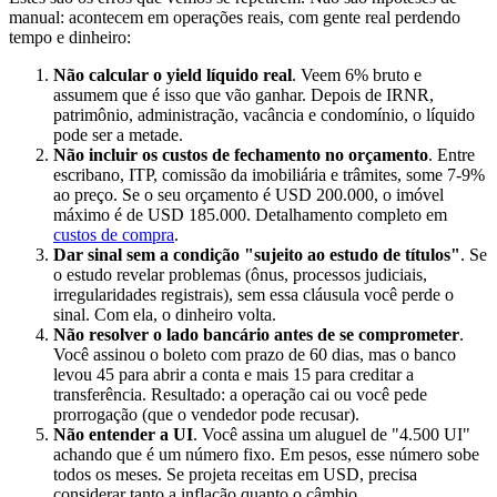
manual: acontecem em operações reais, com gente real perdendo
tempo e dinheiro:
Não calcular o yield líquido real
. Veem 6% bruto e
assumem que é isso que vão ganhar. Depois de IRNR,
patrimônio, administração, vacância e condomínio, o líquido
pode ser a metade.
Não incluir os custos de fechamento no orçamento
. Entre
escribano, ITP, comissão da imobiliária e trâmites, some 7-9%
ao preço. Se o seu orçamento é USD 200.000, o imóvel
máximo é de USD 185.000. Detalhamento completo em
custos de compra
.
Dar sinal sem a condição "sujeito ao estudo de títulos"
. Se
o estudo revelar problemas (ônus, processos judiciais,
irregularidades registrais), sem essa cláusula você perde o
sinal. Com ela, o dinheiro volta.
Não resolver o lado bancário antes de se comprometer
.
Você assinou o boleto com prazo de 60 dias, mas o banco
levou 45 para abrir a conta e mais 15 para creditar a
transferência. Resultado: a operação cai ou você pede
prorrogação (que o vendedor pode recusar).
Não entender a UI
. Você assina um aluguel de "4.500 UI"
achando que é um número fixo. Em pesos, esse número sobe
todos os meses. Se projeta receitas em USD, precisa
considerar tanto a inflação quanto o câmbio.