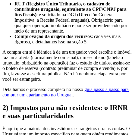
RUT (Registro Único Tributario, o cadastro de
contribuinte uruguaio, equivalente ao CPF/CNPJ para
fins fiscais)
: é solicitado na DGI (Dirección General
Impositiva, a Receita Federal uruguaia). Obrigatório para
qualquer operação imobiliária e pode ser providenciado por
meio de um representante.
Comprovação da origem dos recursos
: cada vez mais
rigorosa, e detalhamos isso na seção 5.
A compra em si é idêntica à de um uruguaio: você escolhe o imóvel,
faz uma oferta (normalmente com sinal), um escribano (tabelião
uruguaio, obrigatório na operação) faz o estudo de títulos, assina-se
o boleto de reserva (contrato preliminar de compra e venda) e, por
fim, lavra-se a escritura pública. Não há nenhuma etapa extra por
você ser estrangeiro.
Detalhamos o processo completo no nosso
guia passo a passo para
comprar um apartamento no Uruguai
.
2) Impostos para não residentes: o IRNR
e suas particularidades
É aqui que a maioria dos investidores estrangeiros erra as contas. O
Uruguai tem um imposto específico para quem obtém rendimentos