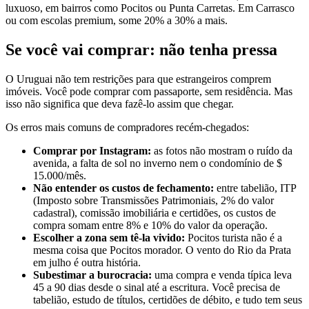
luxuoso, em bairros como Pocitos ou Punta Carretas. Em Carrasco
ou com escolas premium, some 20% a 30% a mais.
Se você vai comprar: não tenha pressa
O Uruguai não tem restrições para que estrangeiros comprem
imóveis. Você pode comprar com passaporte, sem residência. Mas
isso não significa que deva fazê-lo assim que chegar.
Os erros mais comuns de compradores recém-chegados:
Comprar por Instagram:
as fotos não mostram o ruído da
avenida, a falta de sol no inverno nem o condomínio de $
15.000/mês.
Não entender os custos de fechamento:
entre tabelião, ITP
(Imposto sobre Transmissões Patrimoniais, 2% do valor
cadastral), comissão imobiliária e certidões, os custos de
compra somam entre 8% e 10% do valor da operação.
Escolher a zona sem tê-la vivido:
Pocitos turista não é a
mesma coisa que Pocitos morador. O vento do Rio da Prata
em julho é outra história.
Subestimar a burocracia:
uma compra e venda típica leva
45 a 90 dias desde o sinal até a escritura. Você precisa de
tabelião, estudo de títulos, certidões de débito, e tudo tem seus