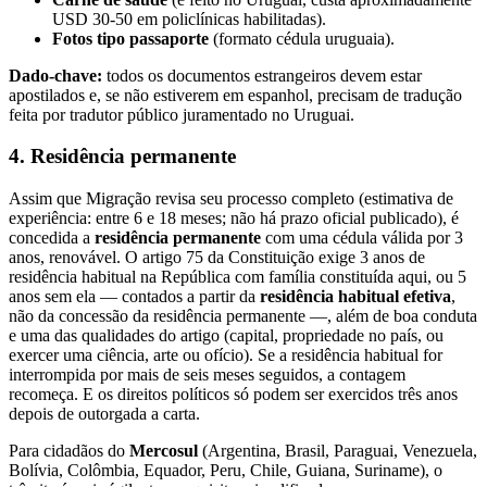
USD 30-50 em policlínicas habilitadas).
Fotos tipo passaporte
(formato cédula uruguaia).
Dado-chave:
todos os documentos estrangeiros devem estar
apostilados e, se não estiverem em espanhol, precisam de tradução
feita por tradutor público juramentado no Uruguai.
4. Residência permanente
Assim que Migração revisa seu processo completo (estimativa de
experiência: entre 6 e 18 meses; não há prazo oficial publicado), é
concedida a
residência permanente
com uma cédula válida por 3
anos, renovável. O artigo 75 da Constituição exige 3 anos de
residência habitual na República com família constituída aqui, ou 5
anos sem ela — contados a partir da
residência habitual efetiva
,
não da concessão da residência permanente —, além de boa conduta
e uma das qualidades do artigo (capital, propriedade no país, ou
exercer uma ciência, arte ou ofício). Se a residência habitual for
interrompida por mais de seis meses seguidos, a contagem
recomeça. E os direitos políticos só podem ser exercidos três anos
depois de outorgada a carta.
Para cidadãos do
Mercosul
(Argentina, Brasil, Paraguai, Venezuela,
Bolívia, Colômbia, Equador, Peru, Chile, Guiana, Suriname), o