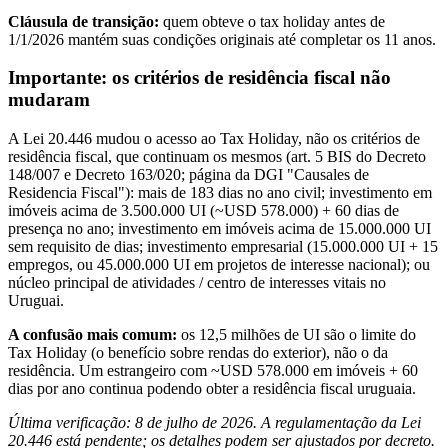
Cláusula de transição:
quem obteve o tax holiday antes de
1/1/2026 mantém suas condições originais até completar os 11 anos.
Importante: os critérios de residência fiscal não
mudaram
A Lei 20.446 mudou o acesso ao Tax Holiday, não os critérios de
residência fiscal, que continuam os mesmos (art. 5 BIS do Decreto
148/007 e Decreto 163/020; página da DGI "Causales de
Residencia Fiscal"): mais de 183 dias no ano civil; investimento em
imóveis acima de 3.500.000 UI (~USD 578.000) + 60 dias de
presença no ano; investimento em imóveis acima de 15.000.000 UI
sem requisito de dias; investimento empresarial (15.000.000 UI + 15
empregos, ou 45.000.000 UI em projetos de interesse nacional); ou
núcleo principal de atividades / centro de interesses vitais no
Uruguai.
A confusão mais comum:
os 12,5 milhões de UI são o limite do
Tax Holiday (o benefício sobre rendas do exterior), não o da
residência. Um estrangeiro com ~USD 578.000 em imóveis + 60
dias por ano continua podendo obter a residência fiscal uruguaia.
Última verificação: 8 de julho de 2026. A regulamentação da Lei
20.446 está pendente; os detalhes podem ser ajustados por decreto.