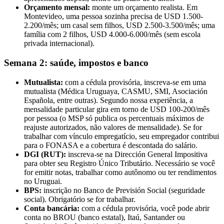
Orçamento mensal:
monte um orçamento realista. Em
Montevideo, uma pessoa sozinha precisa de USD 1.500-
2.200/mês; um casal sem filhos, USD 2.500-3.500/mês; uma
família com 2 filhos, USD 4.000-6.000/mês (sem escola
privada internacional).
Semana 2: saúde, impostos e banco
Mutualista:
com a cédula provisória, inscreva-se em uma
mutualista (Médica Uruguaya, CASMU, SMI, Asociación
Española, entre outras). Segundo nossa experiência, a
mensalidade particular gira em torno de USD 100-200/mês
por pessoa (o MSP só publica os percentuais máximos de
reajuste autorizados, não valores de mensalidade). Se for
trabalhar com vínculo empregatício, seu empregador contribui
para o FONASA e a cobertura é descontada do salário.
DGI (RUT):
inscreva-se na Dirección General Impositiva
para obter seu Registro Único Tributário. Necessário se você
for emitir notas, trabalhar como autônomo ou ter rendimentos
no Uruguai.
BPS:
inscrição no Banco de Previsión Social (seguridade
social). Obrigatório se for trabalhar.
Conta bancária:
com a cédula provisória, você pode abrir
conta no BROU (banco estatal), Itaú, Santander ou