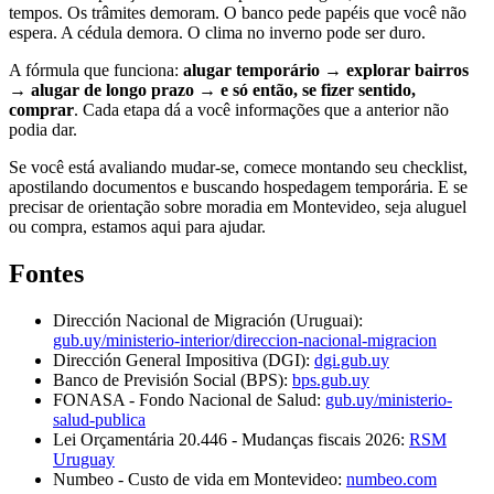
tempos. Os trâmites demoram. O banco pede papéis que você não
espera. A cédula demora. O clima no inverno pode ser duro.
A fórmula que funciona:
alugar temporário → explorar bairros
→ alugar de longo prazo → e só então, se fizer sentido,
comprar
. Cada etapa dá a você informações que a anterior não
podia dar.
Se você está avaliando mudar-se, comece montando seu checklist,
apostilando documentos e buscando hospedagem temporária. E se
precisar de orientação sobre moradia em Montevideo, seja aluguel
ou compra, estamos aqui para ajudar.
Fontes
Dirección Nacional de Migración (Uruguai):
gub.uy/ministerio-interior/direccion-nacional-migracion
Dirección General Impositiva (DGI):
dgi.gub.uy
Banco de Previsión Social (BPS):
bps.gub.uy
FONASA - Fondo Nacional de Salud:
gub.uy/ministerio-
salud-publica
Lei Orçamentária 20.446 - Mudanças fiscais 2026:
RSM
Uruguay
Numbeo - Custo de vida em Montevideo:
numbeo.com