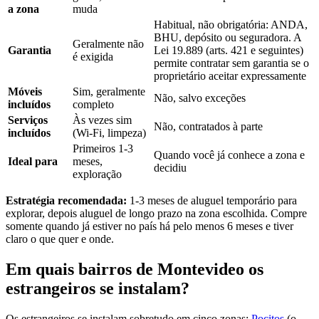
a zona
muda
Habitual, não obrigatória: ANDA,
BHU, depósito ou seguradora. A
Geralmente não
Garantia
Lei 19.889 (arts. 421 e seguintes)
é exigida
permite contratar sem garantia se o
proprietário aceitar expressamente
Móveis
Sim, geralmente
Não, salvo exceções
incluídos
completo
Serviços
Às vezes sim
Não, contratados à parte
incluídos
(Wi-Fi, limpeza)
Primeiros 1-3
Quando você já conhece a zona e
Ideal para
meses,
decidiu
exploração
Estratégia recomendada:
1-3 meses de aluguel temporário para
explorar, depois aluguel de longo prazo na zona escolhida. Compre
somente quando já estiver no país há pelo menos 6 meses e tiver
claro o que quer e onde.
Em quais bairros de Montevideo os
estrangeiros se instalam?
Os estrangeiros se instalam sobretudo em cinco zonas:
Pocitos
(o