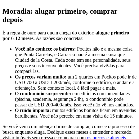
Moradia: alugar primeiro, comprar
depois
É a regra de ouro para quem chega do exterior:
alugue primeiro
por 6-12 meses
. As razões são concretas:
Você não conhece os bairros:
Pocitos não é a mesma coisa
que Punta Carretas, e Carrasco não é a mesma coisa que
Ciudad de la Costa. Cada zona tem sua personalidade, seus
preços e seus inconvenientes. Você precisa vivê-las para
compará-las.
Os preços variam muito:
um 2 quartos em Pocitos pode ir de
USD 700 a USD 1.200/mês, conforme o edifício, o andar e a
orientação. Sem contexto local, é fácil pagar a mais.
O condomínio surpreende:
em edifícios com amenidades
(piscina, academia, segurança 24h), o condomínio pode
passar de USD 200-400/mês. Isso você não vê nos anúncios.
O ruído importa:
muitos edifícios bonitos ficam em avenidas
barulhentas. Você não percebe em uma visita de 15 minutos.
Se você vem com intenção firme de comprar, comece o processo de
busca enquanto aluga. Dedique esses meses a entender o mercado,
visitar imóveis sem pressa e comparar com
os preços e aluguéis