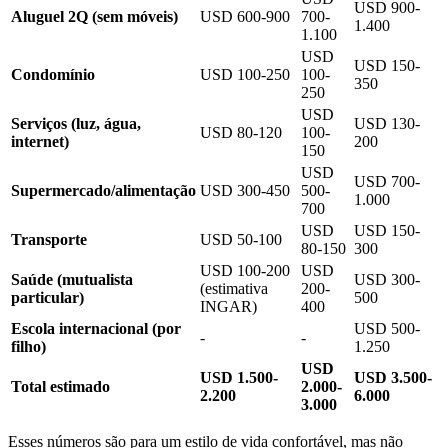
USD 900-
Aluguel 2Q (sem móveis)
USD 600-900
700-
1.400
1.100
USD
USD 150-
Condomínio
USD 100-250
100-
350
250
USD
Serviços (luz, água,
USD 130-
USD 80-120
100-
internet)
200
150
USD
USD 700-
Supermercado/alimentação
USD 300-450
500-
1.000
700
USD
USD 150-
Transporte
USD 50-100
80-150
300
USD 100-200
USD
Saúde (mutualista
USD 300-
(estimativa
200-
particular)
500
INGAR)
400
Escola internacional (por
USD 500-
-
-
filho)
1.250
USD
USD 1.500-
USD 3.500-
Total estimado
2.000-
2.200
6.000
3.000
Esses números são para um estilo de vida confortável, mas não