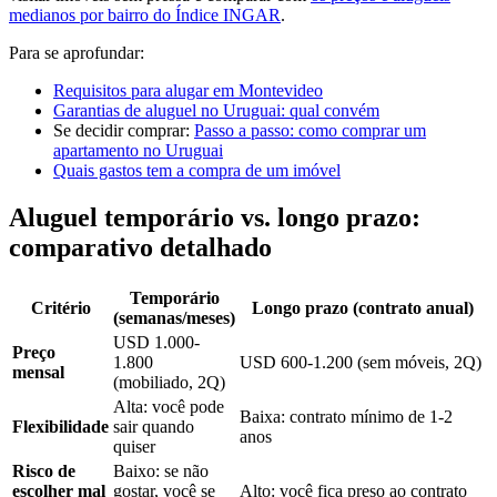
medianos por bairro do Índice INGAR
.
Para se aprofundar:
Requisitos para alugar em Montevideo
Garantias de aluguel no Uruguai: qual convém
Se decidir comprar:
Passo a passo: como comprar um
apartamento no Uruguai
Quais gastos tem a compra de um imóvel
Aluguel temporário vs. longo prazo:
comparativo detalhado
Temporário
Critério
Longo prazo (contrato anual)
(semanas/meses)
USD 1.000-
Preço
1.800
USD 600-1.200 (sem móveis, 2Q)
mensal
(mobiliado, 2Q)
Alta: você pode
Baixa: contrato mínimo de 1-2
Flexibilidade
sair quando
anos
quiser
Risco de
Baixo: se não
escolher mal
gostar, você se
Alto: você fica preso ao contrato