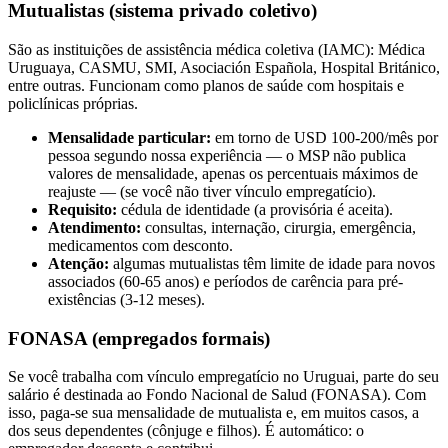
Mutualistas (sistema privado coletivo)
São as instituições de assistência médica coletiva (IAMC): Médica
Uruguaya, CASMU, SMI, Asociación Española, Hospital Británico,
entre outras. Funcionam como planos de saúde com hospitais e
policlínicas próprias.
Mensalidade particular:
em torno de USD 100-200/mês por
pessoa segundo nossa experiência — o MSP não publica
valores de mensalidade, apenas os percentuais máximos de
reajuste — (se você não tiver vínculo empregatício).
Requisito:
cédula de identidade (a provisória é aceita).
Atendimento:
consultas, internação, cirurgia, emergência,
medicamentos com desconto.
Atenção:
algumas mutualistas têm limite de idade para novos
associados (60-65 anos) e períodos de carência para pré-
existências (3-12 meses).
FONASA (empregados formais)
Se você trabalha com vínculo empregatício no Uruguai, parte do seu
salário é destinada ao Fondo Nacional de Salud (FONASA). Com
isso, paga-se sua mensalidade de mutualista e, em muitos casos, a
dos seus dependentes (cônjuge e filhos). É automático: o