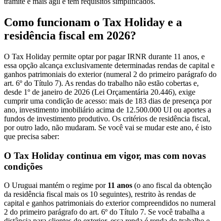
trâmite é mais ágil e tem requisitos simplificados.
Como funcionam o Tax Holiday e a
residência fiscal em 2026?
O Tax Holiday permite optar por pagar IRNR durante 11 anos, e
essa opção alcança exclusivamente determinadas rendas de capital e
ganhos patrimoniais do exterior (numeral 2 do primeiro parágrafo do
art. 6º do Título 7). As rendas do trabalho não estão cobertas e,
desde 1º de janeiro de 2026 (Lei Orçamentária 20.446), exige
cumprir uma condição de acesso: mais de 183 dias de presença por
ano, investimento imobiliário acima de 12.500.000 UI ou aportes a
fundos de investimento produtivo. Os critérios de residência fiscal,
por outro lado, não mudaram. Se você vai se mudar este ano, é isto
que precisa saber:
O Tax Holiday continua em vigor, mas com novas
condições
O Uruguai mantém o regime por
11 anos
(o ano fiscal da obtenção
da residência fiscal mais os 10 seguintes), restrito às rendas de
capital e ganhos patrimoniais do exterior compreendidos no numeral
2 do primeiro parágrafo do art. 6º do Título 7. Se você trabalha a
distância para clientes do exterior, essa renda é renda do trabalho e