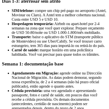
Dias 1-3: aterrissar sem atrito
SIM/telefone:
compre um chip pré-pago no aeroporto (Antel,
Movistar ou Claro). A Antel tem a melhor cobertura nacional.
Custa entre USD 5 e USD 10.
Hospedagem temporária:
Airbnb ou apart-hotel por 2-4
semanas na zona que você quer explorar. Prepare orçamento
de USD 50-80/noite ou USD 1.000-1.800/mês mobiliado.
Transporte:
baixe o aplicativo do STM (transporte público
de Montevideo) ou use Uber/Cabify. Se você trouxer carro
estrangeiro, tem 365 dias para importá-lo ou retirá-lo do país.
Carnê de saúde:
marque horário em uma policlínica
habilitada. Você vai precisar para quase todos os trâmites.
Semana 1: documentação base
Agendamento em Migração:
agende online na Dirección
Nacional de Migración. As datas podem demorar, segundo
nossa experiência, de 2 a 4 semanas (não há prazo oficial
publicado), então agende o quanto antes.
Cédula provisória:
uma vez agendado e apresentando
passaporte, fotos e carnê de saúde, em poucos dias você
recebe a cédula provisória. Os demais documentos
(antecedentes, certidão de nascimento) podem ser
apresentados depois, dentro do prazo de 2 anos.