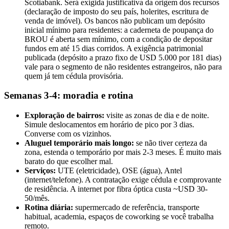
Scotiabank. Será exigida justificativa da origem dos recursos
(declaração de imposto do seu país, holerites, escritura de
venda de imóvel). Os bancos não publicam um depósito
inicial mínimo para residentes: a caderneta de poupança do
BROU é aberta sem mínimo, com a condição de depositar
fundos em até 15 dias corridos. A exigência patrimonial
publicada (depósito a prazo fixo de USD 5.000 por 181 dias)
vale para o segmento de não residentes estrangeiros, não para
quem já tem cédula provisória.
Semanas 3-4: moradia e rotina
Exploração de bairros:
visite as zonas de dia e de noite.
Simule deslocamentos em horário de pico por 3 dias.
Converse com os vizinhos.
Aluguel temporário mais longo:
se não tiver certeza da
zona, estenda o temporário por mais 2-3 meses. É muito mais
barato do que escolher mal.
Serviços:
UTE (eletricidade), OSE (água), Antel
(internet/telefone). A contratação exige cédula e comprovante
de residência. A internet por fibra óptica custa ~USD 30-
50/mês.
Rotina diária:
supermercado de referência, transporte
habitual, academia, espaços de coworking se você trabalha
remoto.