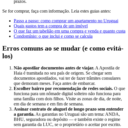
prazos.
Se for comprar, faça com informação. Leia estes guias antes:
Passo a passo: como comprar um apartamento no Uruguai
Quais gastos tem a compra de um imóvel
O que faz um tabelião em uma compra e venda e quanto custa
Condomínio: o que inclui e como se calcula
Erros comuns ao se mudar (e como evitá-
los)
Não apostilar documentos antes de viajar.
A Apostila de
Haia é tramitada no seu país de origem. Se chegar sem
documentos apostilados, vai ter de fazer trâmites consulares
que demoram meses. Faça antes de embarcar.
Escolher bairro por recomendação de redes sociais.
O que
funciona para um nômade digital solteiro não funciona para
uma família com dois filhos. Visite as zonas de dia, de noite,
em dia de semana e em fim de semana.
Assinar contrato de aluguel de longo prazo sem entender
a garantia.
As garantias no Uruguai são um tema: ANDA,
BHU, seguradora ou depósito — e também existe o regime
sem garantia da LUC, se o proprietário o aceitar por escrito.