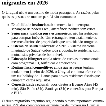
migrantes em 2026
O Uruguai não é um destino de moda passageira. As razões pelas
quais as pessoas se mudam para lá são estruturais:
Estabilidade institucional:
democracia ininterrupta,
separação de poderes real, alternância política sem crises.
Segurança jurídica para estrangeiros:
não há restrições
para comprar imóveis. Um estrangeiro tem exatamente os
mesmos direitos de propriedade que um cidadão uruguaio.
Sistema de saúde universal:
o SNIS (Sistema Nacional
Integrado de Saúde) cobre toda a população residente, com
mutualistas privadas de bom nível.
Educação bilíngue:
ampla oferta de escolas internacionais
com programas IB, britânicos e americanos.
Regime fiscal competitivo:
ainda que as regras tenham
mudado em janeiro de 2026, o Uruguai continua oferecendo
um tax holiday de 11 anos para novos residentes fiscais que
cumpram certos requisitos.
Conectividade regional:
voos diretos a Buenos Aires (45
min), São Paulo (3 h), Santiago (3 h) e conexões para Europa
e EUA.
O fluxo migratório argentino segue sendo o mais importante: estima-
se que 75% dos compradores estrangeiros de imóveis no Uruguai