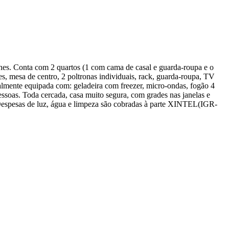
nes. Conta com 2 quartos (1 com cama de casal e guarda-roupa e o
es, mesa de centro, 2 poltronas individuais, rack, guarda-roupa, TV
almente equipada com: geladeira com freezer, micro-ondas, fogão 4
essoas. Toda cercada, casa muito segura, com grades nas janelas e
 Despesas de luz, água e limpeza são cobradas à parte XINTEL(IGR-