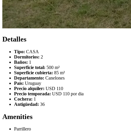
Detalles
Tipo:
CASA
Dormitorios:
2
Baños:
1
Superficie total:
500 m²
Superficie cubierta:
85 m²
Departamento:
Canelones
País:
Uruguay
Precio alquiler:
USD 110
Precio temporada:
USD 110 por dia
Cochera:
1
Antigüedad:
36
Amenities
Parrillero