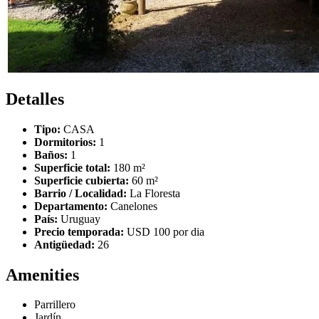
Detalles
Tipo:
CASA
Dormitorios:
1
Baños:
1
Superficie total:
180 m²
Superficie cubierta:
60 m²
Barrio / Localidad:
La Floresta
Departamento:
Canelones
País:
Uruguay
Precio temporada:
USD 100 por dia
Antigüedad:
26
Amenities
Parrillero
Jardín