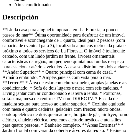
Aire acondicionado
Descripción
**Linda casa para aluguel temporada em La Floresta, a poucos
passos do mar** Ótima oportunidade para desfrutar de um imóvel
confortável e aconchegante de 1 quarto, ideal para 2 pessoas (com
capacidade eventual para 3), localizado a poucos metros da praia e
próximo a todos os serviços de La Floresta. O imóvel é totalmente
cercado, com um lindo jardim na frente, árvores ornamentais
características da região, um pequeno quintal nos fundos e espaço
para estacionar até dois veículos. A casa se distribui em dois andares:
**Andar Superior** * Quarto principal com cama de casal. *
Armário embutido. * Amplas janelas com vista para o mar.
**Térreo** * Área de estar com churrasqueira, amplas janelas e ar-
condicionado. * Sofá de dois lugares e mesa com seis cadeiras. *
Living-jantar com ar-condicionado e lareira a lenha. * Poltronas,
sofá-cama, mesa de centro e TV com DIRECTV. * Escada de
madeira segura para acesso ao andar superior. * Cozinha equipada
com mesa e quatro cadeiras, geladeira com freezer, micro-ondas,
cooktop elétrico de dois queimadores, botijão de gás, air fryer, forno
elétrico, chaleira elétrica, pequenos eletrodomésticos e utensílios
para quatro pessoas. * Banheiro completo. **Áreas Externas** *
Jardim frontal com varanda coberta e árvores da região. * Pequeno