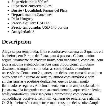
Superficie total:
600 m²
Superficie cubierta:
75 m²
Barrio / Localidad:
Parque del Plata
Departamento:
Canelones
País:
Uruguay
Precio alquiler:
USD 145
Precio temporada:
USD 145 por dia
Antigüedad:
8
Descripción
Aluga-se por temporada, linda e confortável cabana de 2 quartos e 2
banheiros, em Parque del Plata, para 4 pessoas. Cabana muito
segura, totalmente de madeira muito bem trabalhada, completa, com
toda a mobília e eletrodomésticos para proporcionar um ótimo
descanso, tranquilo e com todas as comodidades e conforto
necessários. Conta com 2 quartos, um deles com cama de casal, e o
outro com até 2 camas de solteiro, ambos com armários e com
amplas janelas e postigos deslizantes, que os tornam muito
iluminados e seguros. Adicionalmente tem uma ampla sala-sala de
jantar-cozinha integradas com ar-condicionado, aquecedor a lenha,
sofás confortáveis, televisão com Chromecast e com todas as
comodidades possíveis. Tem wifi, câmeras de segurança e alarme.
Os 2 banheiros são completos e modernos, um deles suíte. Ampla