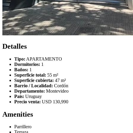
Detalles
Tipo:
APARTAMENTO
Dormitorios:
1
Baños:
1
Superficie total:
55 m²
Superficie cubierta:
47 m²
Barrio / Localidad:
Cordón
Departamento:
Montevideo
País:
Uruguay
Precio venta:
USD 130,990
Amenities
Parrillero
Terraza