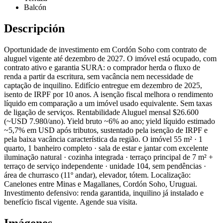
Balcón
Descripción
Oportunidade de investimento em Cordón Soho com contrato de
aluguel vigente até dezembro de 2027. O imóvel está ocupado, com
contrato ativo e garantia SURA: o comprador herda o fluxo de
renda a partir da escritura, sem vacância nem necessidade de
captação de inquilino. Edifício entregue em dezembro de 2025,
isento de IRPF por 10 anos. A isenção fiscal melhora o rendimento
líquido em comparação a um imóvel usado equivalente. Sem taxas
de ligação de serviços. Rentabilidade Aluguel mensal $26.600
(~USD 7.980/ano). Yield bruto ~6% ao ano; yield líquido estimado
~5,7% em USD após tributos, sustentado pela isenção de IRPF e
pela baixa vacância característica da região. O imóvel 55 m² · 1
quarto, 1 banheiro completo · sala de estar e jantar com excelente
iluminação natural · cozinha integrada · terraço principal de 7 m² +
terraço de serviço independente · unidade 104, sem pendências ·
área de churrasco (11º andar), elevador, tótem. Localização:
Canelones entre Minas e Magallanes, Cordón Soho, Uruguai.
Investimento defensivo: renda garantida, inquilino já instalado e
benefício fiscal vigente. Agende sua visita.