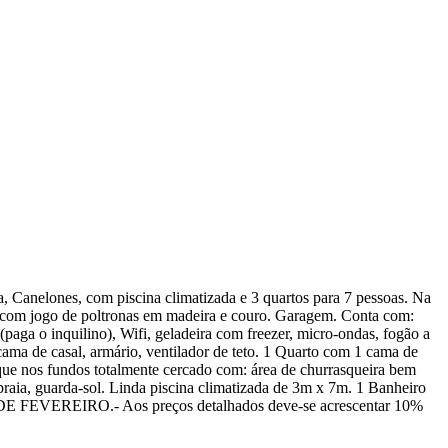
 Canelones, com piscina climatizada e 3 quartos para 7 pessoas. Na
ll com jogo de poltronas em madeira e couro. Garagem. Conta com:
paga o inquilino), Wifi, geladeira com freezer, micro-ondas, fogão a
1 cama de casal, armário, ventilador de teto. 1 Quarto com 1 cama de
arque nos fundos totalmente cercado com: área de churrasqueira bem
praia, guarda-sol. Linda piscina climatizada de 3m x 7m. 1 Banheiro
EVEREIRO.- Aos preços detalhados deve-se acrescentar 10%