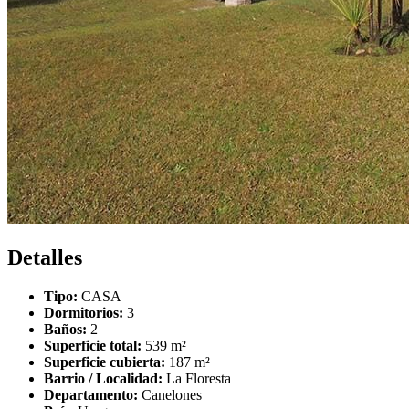
Detalles
Tipo:
CASA
Dormitorios:
3
Baños:
2
Superficie total:
539 m²
Superficie cubierta:
187 m²
Barrio / Localidad:
La Floresta
Departamento:
Canelones