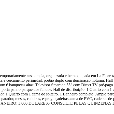
emporariamente casa ampla, organizada e bem equipada em La Floresta,
ica e cercamento perimetral, portão duplo com iluminação noturna. Ha
com 6 banquetas altas: Televisor Smart de 55" com Direct TV pré-pago (
nha, porta para o parque dos fundos. Hall de distribuição. 1 Quarto com 
o calor. 1 Quarto com 1 cama de solteiro. 1 Banheiro completo. Amplo p
separador, mesas, cadeiras, espreguiçadeiras-cama de PVC, cadeiras de 
ENA JANEIRO: 3.000 DÓLARES.- CONSULTE PELAS QUINZENAS DE F