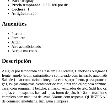
País:
Uruguay
Precio temporada:
USD 180 por dia
Cochera:
1
Antigüedad:
26
Amenities
Piscina
Parrillero
Jardín
Aire acondicionado
Acepta mascotas
Descripción
Aluguel por temporada de Casa em La Floresta, Canelones Aluga-se t
frente, amplo jardim paisagístico e sombreado com irrigação automát
Sala de jantar com cozinha integrada em espaço aberto, passa-pratos 
gás, louças completas, ventilador de teto, Split frio calor; pela cozi
casal com sommier, 1 beliche, armário, ventilador de teto, Split fri
ampla, churrasqueira, bancada, pia, forno de pão, balcão de madeira 
completo com máquina de lavar. Alarme com resposta. QUINZ
de comissão imobiliária, luz, água e limpeza