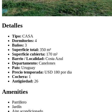
Detalles
Tipo:
CASA
Dormitorios:
4
Baños:
3
Superficie total:
350 m²
Superficie cubierta:
170 m²
Barrio / Localidad:
Costa Azul
Departamento:
Canelones
País:
Uruguay
Precio temporada:
USD 180 por dia
Cochera:
1
Antigüedad:
26
Amenities
Parrillero
Jardín
Aire acondicionado