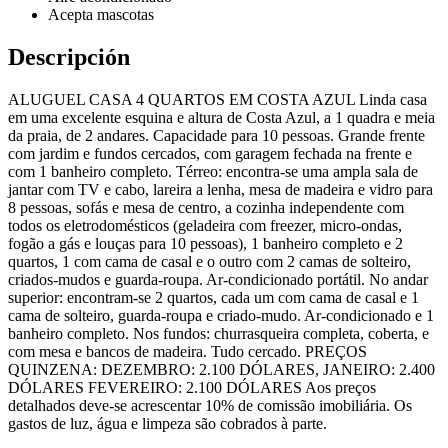
Acepta mascotas
Descripción
ALUGUEL CASA 4 QUARTOS EM COSTA AZUL Linda casa
em uma excelente esquina e altura de Costa Azul, a 1 quadra e meia
da praia, de 2 andares. Capacidade para 10 pessoas. Grande frente
com jardim e fundos cercados, com garagem fechada na frente e
com 1 banheiro completo. Térreo: encontra-se uma ampla sala de
jantar com TV e cabo, lareira a lenha, mesa de madeira e vidro para
8 pessoas, sofás e mesa de centro, a cozinha independente com
todos os eletrodomésticos (geladeira com freezer, micro-ondas,
fogão a gás e louças para 10 pessoas), 1 banheiro completo e 2
quartos, 1 com cama de casal e o outro com 2 camas de solteiro,
criados-mudos e guarda-roupa. Ar-condicionado portátil. No andar
superior: encontram-se 2 quartos, cada um com cama de casal e 1
cama de solteiro, guarda-roupa e criado-mudo. Ar-condicionado e 1
banheiro completo. Nos fundos: churrasqueira completa, coberta, e
com mesa e bancos de madeira. Tudo cercado. PREÇOS
QUINZENA: DEZEMBRO: 2.100 DÓLARES, JANEIRO: 2.400
DÓLARES FEVEREIRO: 2.100 DÓLARES Aos preços
detalhados deve-se acrescentar 10% de comissão imobiliária. Os
gastos de luz, água e limpeza são cobrados à parte.