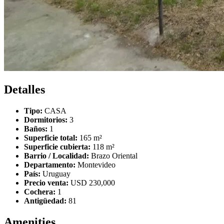
Detalles
Tipo:
CASA
Dormitorios:
3
Baños:
1
Superficie total:
165 m²
Superficie cubierta:
118 m²
Barrio / Localidad:
Brazo Oriental
Departamento:
Montevideo
País:
Uruguay
Precio venta:
USD 230,000
Cochera:
1
Antigüedad:
81
Amenities