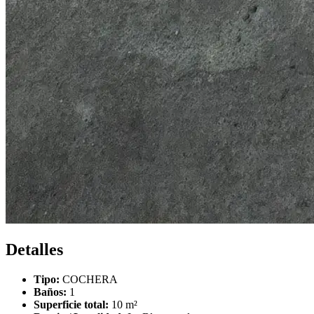
Detalles
Tipo:
COCHERA
Baños:
1
Superficie total:
10 m²