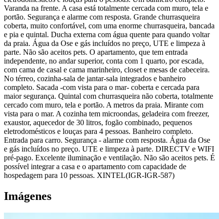
Varanda na frente. A casa está totalmente cercada com muro, tela e
portão. Segurança e alarme com resposta. Grande churrasqueira
coberta, muito confortável, com uma enorme churrasqueira, bancada
e pia e quintal. Ducha externa com água quente para quando voltar
da praia. Água da Ose e gás incluídos no preço, UTE e limpeza à
parte. Não são aceitos pets. O apartamento, que tem entrada
independente, no andar superior, conta com 1 quarto, por escada,
com cama de casal e cama marinheiro, closet e mesas de cabeceira.
No térreo, cozinha-sala de jantar-sala integrados e banheiro
completo. Sacada -com vista para o mar- coberta e cercada para
maior segurança. Quintal com churrasqueira não coberta, totalmente
cercado com muro, tela e portão. A metros da praia. Mirante com
vista para o mar. A cozinha tem microondas, geladeira com freezer,
exaustor, aquecedor de 30 litros, fogão combinado, pequenos
eletrodomésticos e louças para 4 pessoas. Banheiro completo.
Entrada para carro. Segurança - alarme com resposta. Água da Ose
e gás incluídos no preço. UTE e limpeza à parte. DIRECTV e WIFI
pré-pago. Excelente iluminação e ventilação. Não são aceitos pets. É
possível integrar a casa e o apartamento com capacidade de
hospedagem para 10 pessoas. XINTEL(IGR-IGR-587)
Imágenes