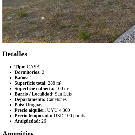
Detalles
Tipo:
CASA
Dormitorios:
2
Baños:
1
Superficie total:
288 m²
Superficie cubierta:
160 m²
Barrio / Localidad:
San Luis
Departamento:
Canelones
País:
Uruguay
Precio alquiler:
UYU 4,300
Precio temporada:
USD 100 por dia
Antigüedad:
26
Amenities