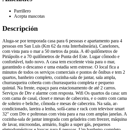
Parrillero
Acepta mascotas
Descripción
Aluga-se por temporada casa para 6 pessoas e apartamento para 4
pessoas em San Luis (Km 62 da rota Interbalneária), Canelones,
com vista para o mar a 50 metros da praia. A 40 quilômetros de
Piriápolis e a 70 quilômetros de Punta del Este. Lugar cômodo e
confortável, tudo novo. A casa tem excelente vista para o mar,
garantindo o descanso e uma estadia sem estresse. O local fica a
minutos de todos os serviços comerciais e pontos de ônibus e tem 2
quartos, banheiro completo, cozinha-sala de jantar, sala ampla,
churrasqueira coberta com churrasqueira completa e pequeno
quintal. Na frente, espaço para estacionamento de até 2 carros.
Serviços de Dtv e alarme com resposta. Wifi Os quartos da casa: um
com cama de casal, closet e mesas de cabeceira, e o outro com cama
de solteiro e beliche, cômoda e mesas de cabeceira. Na sala, ar-
condicionado, lareira a lenha, sofá-cama e rack com televisor smart
32" com Dtv e poltronas com vista para a rua com amplas janelas. A
cozinha-sala de jantar integrada com geladeira com freezer, máquina
de lavar, microondas, armário, fogão a super gás, pequenos
eletrodomésticos e louças para 6 pessoas. Um banheiro completo.