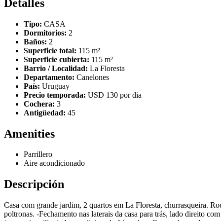
Detalles
Tipo:
CASA
Dormitorios:
2
Baños:
2
Superficie total:
115 m²
Superficie cubierta:
115 m²
Barrio / Localidad:
La Floresta
Departamento:
Canelones
País:
Uruguay
Precio temporada:
USD 130 por dia
Cochera:
3
Antigüedad:
45
Amenities
Parrillero
Aire acondicionado
Descripción
Casa com grande jardim, 2 quartos em La Floresta, churrasqueira. Rode
poltronas. -Fechamento nas laterais da casa para trás, lado direito 