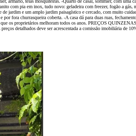
ier, armário, telas mosquiteiras. -Quarto de casal, sommier, com uma cam
nito com pia em inox, tudo novo: geladeira com freezer, fogão a gás, 
rede de jardim e um amplo jardim paisagístico e cercado, com muito cuida
e por fora churrasqueira coberta. -A casa dá para duas ruas, fechamento
te e que os proprietários melhoram todos os anos. PREÇOS QUINZENAS: 
preços detalhados deve ser acrescentada a comissão imobiliária de 10%