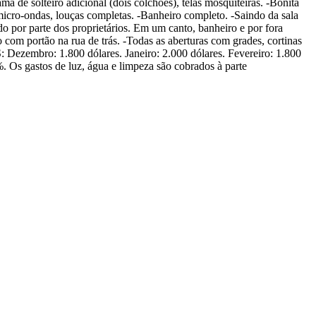
a de solteiro adicional (dois colchões), telas mosquiteiras. -Bonita
micro-ondas, louças completas. -Banheiro completo. -Saindo da sala
do por parte dos proprietários. Em um canto, banheiro e por fora
 com portão na rua de trás. -Todas as aberturas com grades, cortinas
Dezembro: 1.800 dólares. Janeiro: 2.000 dólares. Fevereiro: 1.800
. Os gastos de luz, água e limpeza são cobrados à parte