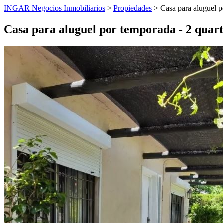
INGAR Negocios Inmobiliarios
>
Propiedades
> Casa para aluguel po
Casa para aluguel por temporada - 2 quart