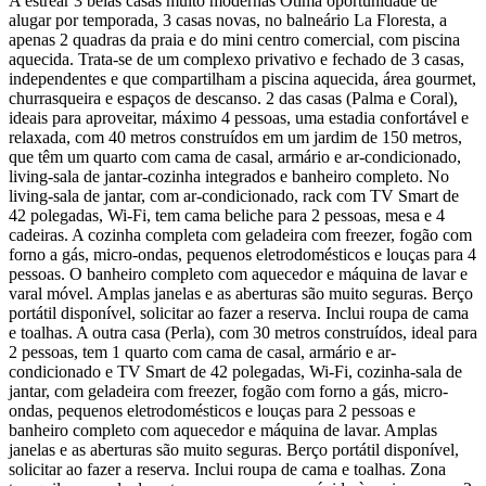
A estrear 3 belas casas muito modernas Ótima oportunidade de
alugar por temporada, 3 casas novas, no balneário La Floresta, a
apenas 2 quadras da praia e do mini centro comercial, com piscina
aquecida. Trata-se de um complexo privativo e fechado de 3 casas,
independentes e que compartilham a piscina aquecida, área gourmet,
churrasqueira e espaços de descanso. 2 das casas (Palma e Coral),
ideais para aproveitar, máximo 4 pessoas, uma estadia confortável e
relaxada, com 40 metros construídos em um jardim de 150 metros,
que têm um quarto com cama de casal, armário e ar-condicionado,
living-sala de jantar-cozinha integrados e banheiro completo. No
living-sala de jantar, com ar-condicionado, rack com TV Smart de
42 polegadas, Wi-Fi, tem cama beliche para 2 pessoas, mesa e 4
cadeiras. A cozinha completa com geladeira com freezer, fogão com
forno a gás, micro-ondas, pequenos eletrodomésticos e louças para 4
pessoas. O banheiro completo com aquecedor e máquina de lavar e
varal móvel. Amplas janelas e as aberturas são muito seguras. Berço
portátil disponível, solicitar ao fazer a reserva. Inclui roupa de cama
e toalhas. A outra casa (Perla), com 30 metros construídos, ideal para
2 pessoas, tem 1 quarto com cama de casal, armário e ar-
condicionado e TV Smart de 42 polegadas, Wi-Fi, cozinha-sala de
jantar, com geladeira com freezer, fogão com forno a gás, micro-
ondas, pequenos eletrodomésticos e louças para 2 pessoas e
banheiro completo com aquecedor e máquina de lavar. Amplas
janelas e as aberturas são muito seguras. Berço portátil disponível,
solicitar ao fazer a reserva. Inclui roupa de cama e toalhas. Zona