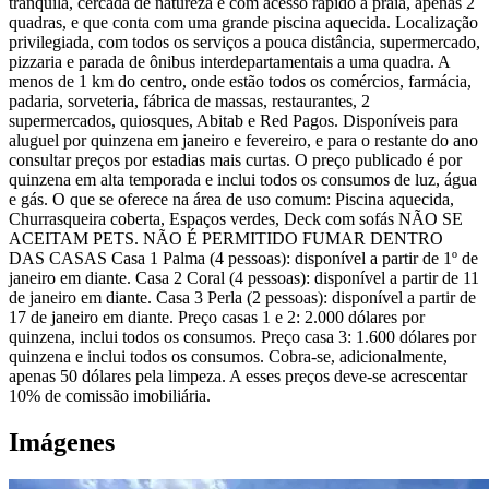
tranquila, cercada de natureza e com acesso rápido à praia, apenas 2
quadras, e que conta com uma grande piscina aquecida. Localização
privilegiada, com todos os serviços a pouca distância, supermercado,
pizzaria e parada de ônibus interdepartamentais a uma quadra. A
menos de 1 km do centro, onde estão todos os comércios, farmácia,
padaria, sorveteria, fábrica de massas, restaurantes, 2
supermercados, quiosques, Abitab e Red Pagos. Disponíveis para
aluguel por quinzena em janeiro e fevereiro, e para o restante do ano
consultar preços por estadias mais curtas. O preço publicado é por
quinzena em alta temporada e inclui todos os consumos de luz, água
e gás. O que se oferece na área de uso comum: Piscina aquecida,
Churrasqueira coberta, Espaços verdes, Deck com sofás NÃO SE
ACEITAM PETS. NÃO É PERMITIDO FUMAR DENTRO
DAS CASAS Casa 1 Palma (4 pessoas): disponível a partir de 1º de
janeiro em diante. Casa 2 Coral (4 pessoas): disponível a partir de 11
de janeiro em diante. Casa 3 Perla (2 pessoas): disponível a partir de
17 de janeiro em diante. Preço casas 1 e 2: 2.000 dólares por
quinzena, inclui todos os consumos. Preço casa 3: 1.600 dólares por
quinzena e inclui todos os consumos. Cobra-se, adicionalmente,
apenas 50 dólares pela limpeza. A esses preços deve-se acrescentar
10% de comissão imobiliária.
Imágenes