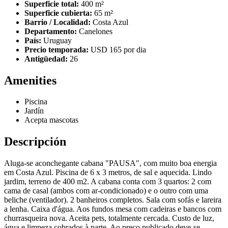
Superficie total:
400 m²
Superficie cubierta:
65 m²
Barrio / Localidad:
Costa Azul
Departamento:
Canelones
País:
Uruguay
Precio temporada:
USD 165 por dia
Antigüedad:
26
Amenities
Piscina
Jardín
Acepta mascotas
Descripción
Aluga-se aconchegante cabana "PAUSA", com muito boa energia
em Costa Azul. Piscina de 6 x 3 metros, de sal e aquecida. Lindo
jardim, terreno de 400 m2. A cabana conta com 3 quartos: 2 com
cama de casal (ambos com ar-condicionado) e o outro com uma
beliche (ventilador). 2 banheiros completos. Sala com sofás e lareira
a lenha. Caixa d'água. Aos fundos mesa com cadeiras e bancos com
churrasqueira nova. Aceita pets, totalmente cercada. Custo de luz,
água e limpeza cobrados à parte. Ao preço publicado deve-se