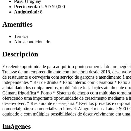
País:
Uruguay
Precio venta:
USD 59,000
Antigüedad:
8
Amenities
Terraza
Aire acondicionado
Descripción
Excelente oportunidade para adquirir o ponto comercial de um negó
Trata-se de um empreendimento com trajetória desde 2018, desenvolvi
de restaurante e cervejaria com serviço de garçons e atendimento à m
independentes * Bar de drinks * Pátio interno com claraboia * Pátio a
a totalidade dos equipamentos, mobiliário e instalações atualmente o
Câmara frigorífica * Forno * Sistema de chopp com múltiplas torneira
oferecendo uma importante oportunidade de crescimento mediante a inc
desenvolver: * Restaurante e cervejaria * Eventos privados e corporati
comercial; não se comercializa o imóvel. Aluguel mensal atual: $90.0
equipado e com múltiplas possibilidades de desenvolvimento em uma
Imágenes