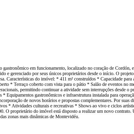
cio gastronômico em funcionamento, localizado no coração de Cordón,
do e gerenciado por seus únicos proprietários desde o início. O proj
esa. Características do imóvel: * 411 m² construídos * Capacidade para
berto * Terraço coberto com vista para o pátio * Salão de eventos no m
peracionais, permitindo continuar a atividade sem interrupções desde o
s * Equipamentos gastronômicos e infraestrutura instalada para operaç
orporação de novos horários e propostas complementares. Por suas dimen
vos * Atividades culturais e recreativas * Shows ao vivo e ciclos artís
00. O proprietário do imóvel está disposto a realizar um novo contrat
 das zonas mais dinâmicas de Montevidéu.