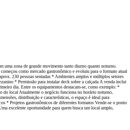
 em uma zona de grande movimento tanto diurno quanto noturno.
eto começou como mercado gastronômico e evoluiu para o formato atual
 aprox. 230 pessoas sentadas * Ambientes amplos e múltiplos setores
ezanino * Permissão para instalar deck sobre a calçada A venda inclui
 primeiro dia. Entre os equipamentos destacam-se, como exemplo: *
ão do local Atualmente o negócio funciona no horário noturno,
sões, distribuição e características, o espaço é ideal para
ticos * Projetos gastronômicos de diferentes formatos Vende-se o ponto
o. Uma excelente oportunidade para quem busca um local amplo,