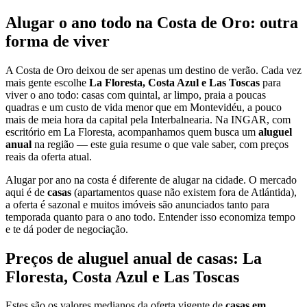
Alugar o ano todo na Costa de Oro: outra
forma de viver
A Costa de Oro deixou de ser apenas um destino de verão. Cada vez
mais gente escolhe
La Floresta, Costa Azul e Las Toscas
para
viver o ano todo: casas com quintal, ar limpo, praia a poucas
quadras e um custo de vida menor que em Montevidéu, a pouco
mais de meia hora da capital pela Interbalnearia. Na INGAR, com
escritório em La Floresta, acompanhamos quem busca um
aluguel
anual
na região — este guia resume o que vale saber, com preços
reais da oferta atual.
Alugar por ano na costa é diferente de alugar na cidade. O mercado
aqui é de
casas
(apartamentos quase não existem fora de Atlántida),
a oferta é sazonal e muitos imóveis são anunciados tanto para
temporada quanto para o ano todo. Entender isso economiza tempo
e te dá poder de negociação.
Preços de aluguel anual de casas: La
Floresta, Costa Azul e Las Toscas
Estes são os valores medianos da oferta vigente de
casas em