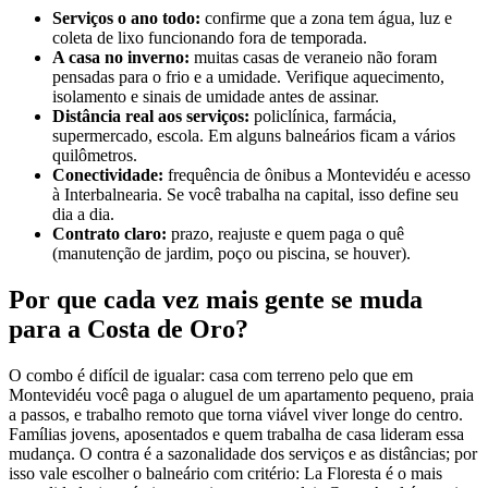
Serviços o ano todo:
confirme que a zona tem água, luz e
coleta de lixo funcionando fora de temporada.
A casa no inverno:
muitas casas de veraneio não foram
pensadas para o frio e a umidade. Verifique aquecimento,
isolamento e sinais de umidade antes de assinar.
Distância real aos serviços:
policlínica, farmácia,
supermercado, escola. Em alguns balneários ficam a vários
quilômetros.
Conectividade:
frequência de ônibus a Montevidéu e acesso
à Interbalnearia. Se você trabalha na capital, isso define seu
dia a dia.
Contrato claro:
prazo, reajuste e quem paga o quê
(manutenção de jardim, poço ou piscina, se houver).
Por que cada vez mais gente se muda
para a Costa de Oro?
O combo é difícil de igualar: casa com terreno pelo que em
Montevidéu você paga o aluguel de um apartamento pequeno, praia
a passos, e trabalho remoto que torna viável viver longe do centro.
Famílias jovens, aposentados e quem trabalha de casa lideram essa
mudança. O contra é a sazonalidade dos serviços e as distâncias; por
isso vale escolher o balneário com critério: La Floresta é o mais