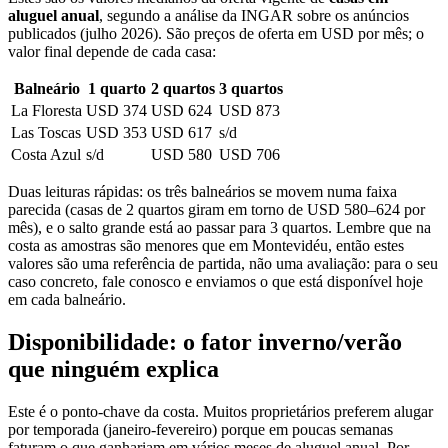
aluguel anual
, segundo a análise da INGAR sobre os anúncios
publicados (julho 2026). São preços de oferta em USD por mês; o
valor final depende de cada casa:
Balneário
1 quarto
2 quartos
3 quartos
La Floresta
USD 374
USD 624
USD 873
Las Toscas
USD 353
USD 617
s/d
Costa Azul
s/d
USD 580
USD 706
Duas leituras rápidas: os três balneários se movem numa faixa
parecida (casas de 2 quartos giram em torno de USD 580–624 por
mês), e o salto grande está ao passar para 3 quartos. Lembre que na
costa as amostras são menores que em Montevidéu, então estes
valores são uma referência de partida, não uma avaliação: para o seu
caso concreto, fale conosco e enviamos o que está disponível hoje
em cada balneário.
Disponibilidade: o fator inverno/verão
que ninguém explica
Este é o ponto-chave da costa. Muitos proprietários preferem alugar
por temporada (janeiro-fevereiro) porque em poucas semanas
faturam o que ganhariam em vários meses de aluguel anual. Por