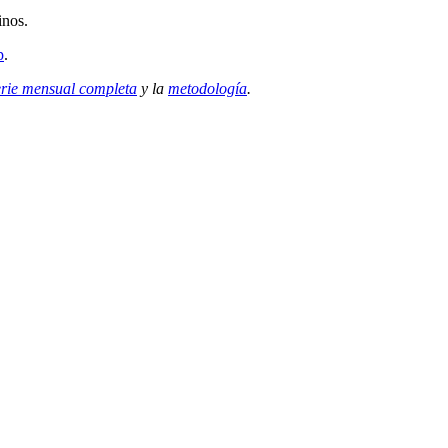
inos.
p
.
erie mensual completa
y la
metodología
.