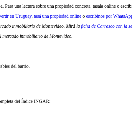
a. Para una lectura sobre una propiedad concreta, tasala online o escrib
vertir en Uruguay
,
tasá una propiedad online
o
escribinos por WhatsAp
mercado inmobiliario de Montevideo. Mirá la
ficha de Carrasco con la s
el mercado inmobiliario de Montevideo.
bles del barrio.
 completa del Índice INGAR: