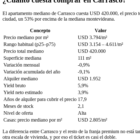
El apartamento mediano de Carrasco cuesta USD 420.000, el precio to
ciudad, un 53% por encima de la mediana montevideana.
Concepto
Valor
Precio mediano por m²
USD 3.794/m²
Rango habitual (p25–p75)
USD 3.154 – 4.611/m²
Precio total mediano
USD 420.000
Superficie mediana
111 m²
Variación mensual
-0,9%
Variación acumulada del año
-9,1%
Alquiler mediano
USD 1.952
Yield bruto
5,9%
Yield neto estimado
3,9%
Años de alquiler para cubrir el precio
17,9
Meses de stock
2,1
Nivel de oferta
Alta
Casas: precio mediano por m²
USD 2.805/m²
La diferencia entre Carrasco y el resto de la franja premium no está
otra escala de vivienda, y por eso el ticket es casi el doble.