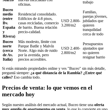
trabajo
oficinas.
Buceo
Familias,
medio
Residencial consolidado.
parejas jóvenes,
(entre
Edificios de 4-8 pisos,
USD 2.800-
jubilados que
Bv.
casas recicladas, comercio
3.200/m2
quieren
España
de barrio. Buena relación
tranquilidad
y
precio-calidad.
cerca de todo
Rivera)
Buceo
Más modesto, límite con
Presupuestos
norte
Parque Batlle y Malvín
USD 2.400-
ajustados que
(cerca
Norte. Algo más de ruido
2.800/m2
no quieren
de Av.
por la avenida, pero
resignar barrio
Italia)
precios accesibles.
Si estás mirando propiedades online y ves "Buceo" sin más detalle,
preguntá siempre:
¿a qué distancia de la Rambla? ¿Entre qué
calles?
Eso cambia todo.
Precios de venta: lo que vemos en el
mercado hoy
Según nuestro análisis del mercado actual, Buceo tiene una
oferta
muy amplia de apartamentos en venta
, lo que lo convierte en uno