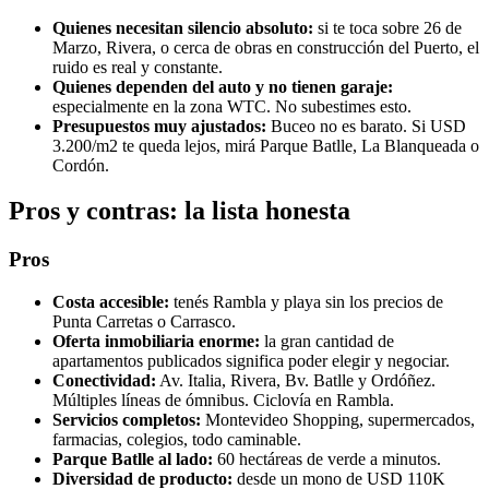
Quienes necesitan silencio absoluto:
si te toca sobre 26 de
Marzo, Rivera, o cerca de obras en construcción del Puerto, el
ruido es real y constante.
Quienes dependen del auto y no tienen garaje:
especialmente en la zona WTC. No subestimes esto.
Presupuestos muy ajustados:
Buceo no es barato. Si USD
3.200/m2 te queda lejos, mirá Parque Batlle, La Blanqueada o
Cordón.
Pros y contras: la lista honesta
Pros
Costa accesible:
tenés Rambla y playa sin los precios de
Punta Carretas o Carrasco.
Oferta inmobiliaria enorme:
la gran cantidad de
apartamentos publicados significa poder elegir y negociar.
Conectividad:
Av. Italia, Rivera, Bv. Batlle y Ordóñez.
Múltiples líneas de ómnibus. Ciclovía en Rambla.
Servicios completos:
Montevideo Shopping, supermercados,
farmacias, colegios, todo caminable.
Parque Batlle al lado:
60 hectáreas de verde a minutos.
Diversidad de producto:
desde un mono de USD 110K