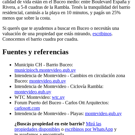
calidad de vida están en el Buceo medio: entre Boulevard España y
Rivera, a 5-8 cuadras de la Rambla. Tenés la tranquilidad del barrio
residencial, caminás a la playa en 10 minutos, y pagás un 25%
menos que sobre la costa.
Si querés que te ayudemos a buscar en Buceo o necesitás una
valuación de una propiedad que estás mirando,
escribinos
.
Conocemos el barrio cuadra por cuadra.
Fuentes y referencias
Municipio CH - Barrio Buceo:
municipioch.montevideo.gub.uy
Intendencia de Montevideo - Cambios en circulación zona
Buceo:
montevideo.gub.uy
Intendencia de Montevideo - Ciclovía Rambla:
montevideo.gub.uy
WTC Montevideo:
wtc.uy
Forum Puerto del Buceo - Carlos Ott Arquitectos:
carlosott.com
Intendencia de Montevideo - Playas:
montevideo.gub.uy
¿Buscás propiedad en este barrio?
Mirá las
propiedades disponibles
o
escribinos por WhatsApp
y
te ayudamos a encontrarla.