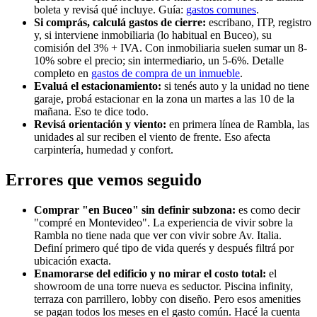
boleta y revisá qué incluye. Guía:
gastos comunes
.
Si comprás, calculá gastos de cierre:
escribano, ITP, registro
y, si interviene inmobiliaria (lo habitual en Buceo), su
comisión del 3% + IVA. Con inmobiliaria suelen sumar un 8-
10% sobre el precio; sin intermediario, un 5-6%. Detalle
completo en
gastos de compra de un inmueble
.
Evaluá el estacionamiento:
si tenés auto y la unidad no tiene
garaje, probá estacionar en la zona un martes a las 10 de la
mañana. Eso te dice todo.
Revisá orientación y viento:
en primera línea de Rambla, las
unidades al sur reciben el viento de frente. Eso afecta
carpintería, humedad y confort.
Errores que vemos seguido
Comprar "en Buceo" sin definir subzona:
es como decir
"compré en Montevideo". La experiencia de vivir sobre la
Rambla no tiene nada que ver con vivir sobre Av. Italia.
Definí primero qué tipo de vida querés y después filtrá por
ubicación exacta.
Enamorarse del edificio y no mirar el costo total:
el
showroom de una torre nueva es seductor. Piscina infinity,
terraza con parrillero, lobby con diseño. Pero esos amenities
se pagan todos los meses en el gasto común. Hacé la cuenta