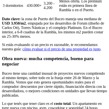
Menos oferta. Los premium
3.200 -
3 dormitorios
430.000+
están en primera línea de
4.200
Rambla o en el Puerto.
Dato clave:
la zona de Puerto del Buceo maneja una mediana de
USD 3.950/m2
, empujada por los desarrollos de Forum (diseño de
Carlos Ott), Torres Náuticas y el complejo Platinum. En el Buceo
interior, a 6-8 cuadras de la Rambla, los mismos m2 pueden costar
un 25-30% menos.
Si estás evaluando si un precio es razonable, te recomendamos
nuestra guía:
cómo evaluar si el precio de una propiedad es justo
.
Obra nueva: mucha competencia, bueno para
negociar
Buceo tiene una cantidad inusual de proyectos nuevos compitiendo
al mismo tiempo, sobre todo en la franja entre 26 de Marzo y la
Rambla. Vemos que esto genera oportunidades reales para el
comprador: descuentos por cierre rápido, financiación directa con la
desarrolladora, o mejores condiciones en unidades que llevan tiempo
publicadas.
Lo que tenés que tener claro es el
costo total
. Un apartamento en
torre nueva con piscina, gym, coworking y seguridad 24 horas