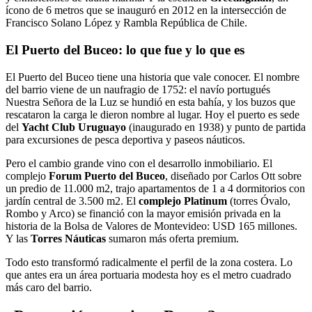
ícono de 6 metros que se inauguró en 2012 en la intersección de
Francisco Solano López y Rambla República de Chile.
El Puerto del Buceo: lo que fue y lo que es
El Puerto del Buceo tiene una historia que vale conocer. El nombre
del barrio viene de un naufragio de 1752: el navío portugués
Nuestra Señora de la Luz se hundió en esta bahía, y los buzos que
rescataron la carga le dieron nombre al lugar. Hoy el puerto es sede
del
Yacht Club Uruguayo
(inaugurado en 1938) y punto de partida
para excursiones de pesca deportiva y paseos náuticos.
Pero el cambio grande vino con el desarrollo inmobiliario. El
complejo
Forum Puerto del Buceo
, diseñado por Carlos Ott sobre
un predio de 11.000 m2, trajo apartamentos de 1 a 4 dormitorios con
jardín central de 3.500 m2. El
complejo Platinum
(torres Óvalo,
Rombo y Arco) se financió con la mayor emisión privada en la
historia de la Bolsa de Valores de Montevideo: USD 165 millones.
Y las
Torres Náuticas
sumaron más oferta premium.
Todo esto transformó radicalmente el perfil de la zona costera. Lo
que antes era un área portuaria modesta hoy es el metro cuadrado
más caro del barrio.