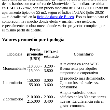
de los barrios con más oferta de Montevideo. La mediana se ubica
en
USD 3.172/m2
, con un precio mediano de USD 170.100 para un
apartamento típico de 55 m2, según el Índice INGAR (julio 2026)
— el detalle está en la
ficha de datos de Buceo
. Eso es bueno para el
comprador: hay mucho donde elegir y margen para negociar,
especialmente en obra nueva donde varios proyectos compiten por
el mismo perfil de cliente.
Valores promedio por tipología
Precio
USD/m2
Tipología
promedio
Comentario
estimado
(USD)
Alta oferta en zona WTC.
110.000 -
3.200 -
Monoambiente
Buena renta por alquiler
115.000
3.800
temporario o corporativo.
El producto más demandado.
150.000 -
3.000 -
1 dormitorio
Ojo con los m2 reales vs.
155.000
3.600
construidos.
Amplia variedad: desde
210.000 -
2.900 -
edificios de los 80 hasta torres
2 dormitorios
215.000
3.400
nuevas. La diferencia está en
gastos comunes.