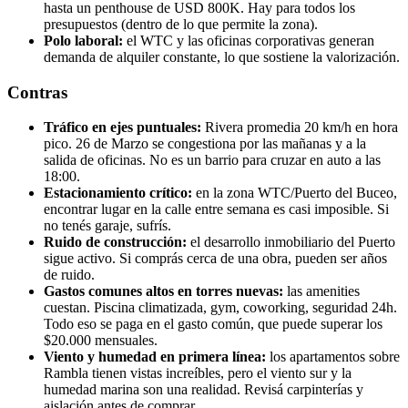
hasta un penthouse de USD 800K. Hay para todos los
presupuestos (dentro de lo que permite la zona).
Polo laboral:
el WTC y las oficinas corporativas generan
demanda de alquiler constante, lo que sostiene la valorización.
Contras
Tráfico en ejes puntuales:
Rivera promedia 20 km/h en hora
pico. 26 de Marzo se congestiona por las mañanas y a la
salida de oficinas. No es un barrio para cruzar en auto a las
18:00.
Estacionamiento crítico:
en la zona WTC/Puerto del Buceo,
encontrar lugar en la calle entre semana es casi imposible. Si
no tenés garaje, sufrís.
Ruido de construcción:
el desarrollo inmobiliario del Puerto
sigue activo. Si comprás cerca de una obra, pueden ser años
de ruido.
Gastos comunes altos en torres nuevas:
las amenities
cuestan. Piscina climatizada, gym, coworking, seguridad 24h.
Todo eso se paga en el gasto común, que puede superar los
$20.000 mensuales.
Viento y humedad en primera línea:
los apartamentos sobre
Rambla tienen vistas increíbles, pero el viento sur y la
humedad marina son una realidad. Revisá carpinterías y
aislación antes de comprar.