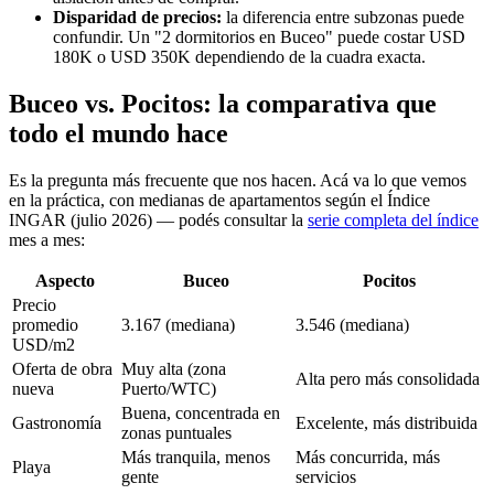
Disparidad de precios:
la diferencia entre subzonas puede
confundir. Un "2 dormitorios en Buceo" puede costar USD
180K o USD 350K dependiendo de la cuadra exacta.
Buceo vs. Pocitos: la comparativa que
todo el mundo hace
Es la pregunta más frecuente que nos hacen. Acá va lo que vemos
en la práctica, con medianas de apartamentos según el Índice
INGAR (julio 2026) — podés consultar la
serie completa del índice
mes a mes:
Aspecto
Buceo
Pocitos
Precio
promedio
3.167 (mediana)
3.546 (mediana)
USD/m2
Oferta de obra
Muy alta (zona
Alta pero más consolidada
nueva
Puerto/WTC)
Buena, concentrada en
Gastronomía
Excelente, más distribuida
zonas puntuales
Más tranquila, menos
Más concurrida, más
Playa
gente
servicios