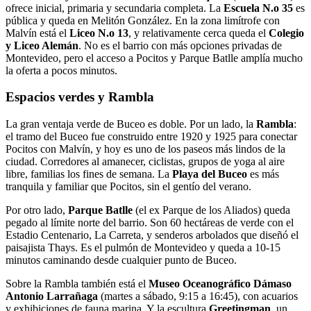
ofrece inicial, primaria y secundaria completa. La
Escuela N.o 35
es
pública y queda en Melitón González. En la zona limítrofe con
Malvín está el
Liceo N.o 13
, y relativamente cerca queda el
Colegio
y Liceo Alemán
. No es el barrio con más opciones privadas de
Montevideo, pero el acceso a Pocitos y Parque Batlle amplía mucho
la oferta a pocos minutos.
Espacios verdes y Rambla
La gran ventaja verde de Buceo es doble. Por un lado, la
Rambla
:
el tramo del Buceo fue construido entre 1920 y 1925 para conectar
Pocitos con Malvín, y hoy es uno de los paseos más lindos de la
ciudad. Corredores al amanecer, ciclistas, grupos de yoga al aire
libre, familias los fines de semana. La
Playa del Buceo
es más
tranquila y familiar que Pocitos, sin el gentío del verano.
Por otro lado,
Parque Batlle
(el ex Parque de los Aliados) queda
pegado al límite norte del barrio. Son 60 hectáreas de verde con el
Estadio Centenario, La Carreta, y senderos arbolados que diseñó el
paisajista Thays. Es el pulmón de Montevideo y queda a 10-15
minutos caminando desde cualquier punto de Buceo.
Sobre la Rambla también está el
Museo Oceanográfico Dámaso
Antonio Larrañaga
(martes a sábado, 9:15 a 16:45), con acuarios
y exhibiciones de fauna marina. Y la escultura
Greetingman
, un