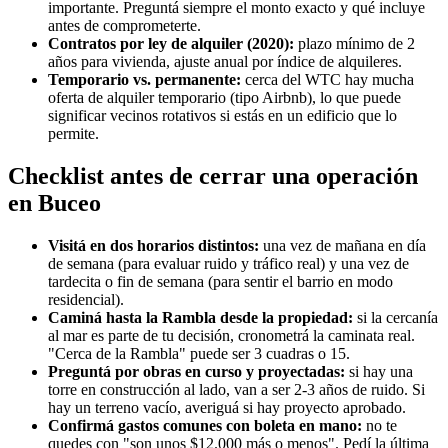
importante. Preguntá siempre el monto exacto y qué incluye
antes de comprometerte.
Contratos por ley de alquiler (2020):
plazo mínimo de 2
años para vivienda, ajuste anual por índice de alquileres.
Temporario vs. permanente:
cerca del WTC hay mucha
oferta de alquiler temporario (tipo Airbnb), lo que puede
significar vecinos rotativos si estás en un edificio que lo
permite.
Checklist antes de cerrar una operación
en Buceo
Visitá en dos horarios distintos:
una vez de mañana en día
de semana (para evaluar ruido y tráfico real) y una vez de
tardecita o fin de semana (para sentir el barrio en modo
residencial).
Caminá hasta la Rambla desde la propiedad:
si la cercanía
al mar es parte de tu decisión, cronometrá la caminata real.
"Cerca de la Rambla" puede ser 3 cuadras o 15.
Preguntá por obras en curso y proyectadas:
si hay una
torre en construcción al lado, van a ser 2-3 años de ruido. Si
hay un terreno vacío, averiguá si hay proyecto aprobado.
Confirmá gastos comunes con boleta en mano:
no te
quedes con "son unos $12.000 más o menos". Pedí la última