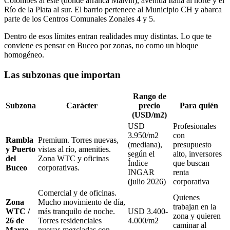
Colombes al este (donde arranca Malvín), avenida Italia al norte y el
Río de la Plata al sur. El barrio pertenece al Municipio CH y abarca
parte de los Centros Comunales Zonales 4 y 5.
Dentro de esos límites entran realidades muy distintas. Lo que te
conviene es pensar en Buceo por zonas, no como un bloque
homogéneo.
Las subzonas que importan
Rango de
Subzona
Carácter
precio
Para quién
(USD/m2)
USD
Profesionales
3.950/m2
con
Rambla
Premium. Torres nuevas,
(mediana),
presupuesto
y Puerto
vistas al río, amenities.
según el
alto, inversores
del
Zona WTC y oficinas
Índice
que buscan
Buceo
corporativas.
INGAR
renta
(julio 2026)
corporativa
Comercial y de oficinas.
Quienes
Zona
Mucho movimiento de día,
trabajan en la
WTC /
más tranquilo de noche.
USD 3.400-
zona y quieren
26 de
Torres residenciales
4.000/m2
caminar al
Marzo
nuevas mezcladas con