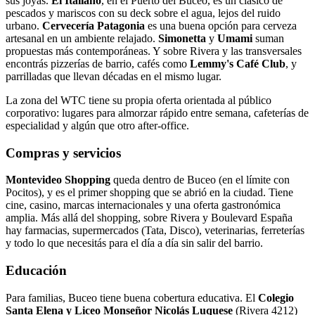
sus joyas.
El Italiano
, en el Puerto del Buceo, es un clásico de
pescados y mariscos con su deck sobre el agua, lejos del ruido
urbano.
Cervecería Patagonia
es una buena opción para cerveza
artesanal en un ambiente relajado.
Simonetta
y
Umami
suman
propuestas más contemporáneas. Y sobre Rivera y las transversales
encontrás pizzerías de barrio, cafés como
Lemmy's Café Club
, y
parrilladas que llevan décadas en el mismo lugar.
La zona del WTC tiene su propia oferta orientada al público
corporativo: lugares para almorzar rápido entre semana, cafeterías de
especialidad y algún que otro after-office.
Compras y servicios
Montevideo Shopping
queda dentro de Buceo (en el límite con
Pocitos), y es el primer shopping que se abrió en la ciudad. Tiene
cine, casino, marcas internacionales y una oferta gastronómica
amplia. Más allá del shopping, sobre Rivera y Boulevard España
hay farmacias, supermercados (Tata, Disco), veterinarias, ferreterías
y todo lo que necesitás para el día a día sin salir del barrio.
Educación
Para familias, Buceo tiene buena cobertura educativa. El
Colegio
Santa Elena y Liceo Monseñor Nicolás Luquese
(Rivera 4212)