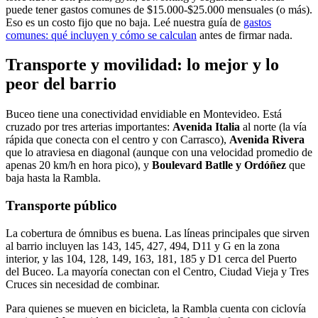
puede tener gastos comunes de $15.000-$25.000 mensuales (o más).
Eso es un costo fijo que no baja. Leé nuestra guía de
gastos
comunes: qué incluyen y cómo se calculan
antes de firmar nada.
Transporte y movilidad: lo mejor y lo
peor del barrio
Buceo tiene una conectividad envidiable en Montevideo. Está
cruzado por tres arterias importantes:
Avenida Italia
al norte (la vía
rápida que conecta con el centro y con Carrasco),
Avenida Rivera
que lo atraviesa en diagonal (aunque con una velocidad promedio de
apenas 20 km/h en hora pico), y
Boulevard Batlle y Ordóñez
que
baja hasta la Rambla.
Transporte público
La cobertura de ómnibus es buena. Las líneas principales que sirven
al barrio incluyen las 143, 145, 427, 494, D11 y G en la zona
interior, y las 104, 128, 149, 163, 181, 185 y D1 cerca del Puerto
del Buceo. La mayoría conectan con el Centro, Ciudad Vieja y Tres
Cruces sin necesidad de combinar.
Para quienes se mueven en bicicleta, la Rambla cuenta con ciclovía