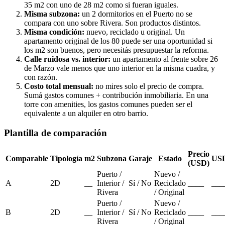
35 m2 con uno de 28 m2 como si fueran iguales.
Misma subzona:
un 2 dormitorios en el Puerto no se
compara con uno sobre Rivera. Son productos distintos.
Misma condición:
nuevo, reciclado u original. Un
apartamento original de los 80 puede ser una oportunidad si
los m2 son buenos, pero necesitás presupuestar la reforma.
Calle ruidosa vs. interior:
un apartamento al frente sobre 26
de Marzo vale menos que uno interior en la misma cuadra, y
con razón.
Costo total mensual:
no mires solo el precio de compra.
Sumá gastos comunes + contribución inmobiliaria. En una
torre con amenities, los gastos comunes pueden ser el
equivalente a un alquiler en otro barrio.
Plantilla de comparación
Precio
Comparable
Tipología
m2
Subzona
Garaje
Estado
US
(USD)
Puerto /
Nuevo /
A
2D
__
Interior /
Sí / No
Reciclado
____
___
Rivera
/ Original
Puerto /
Nuevo /
B
2D
__
Interior /
Sí / No
Reciclado
____
___
Rivera
/ Original