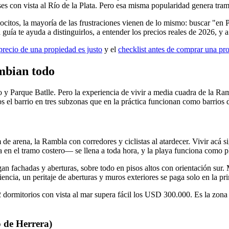
 con vista al Río de la Plata. Pero esa misma popularidad genera trampa
tos, la mayoría de las frustraciones vienen de lo mismo: buscar "en P
 guía te ayuda a distinguirlos, a entender los precios reales de 2026, y 
precio de una propiedad es justo
y el
checklist antes de comprar una pr
ambian todo
 y Parque Batlle. Pero la experiencia de vivir a media cuadra de la Ra
os el barrio en tres subzonas que en la práctica funcionan como barrios d
m de arena, la Rambla con corredores y ciclistas al atardecer. Vivir acá 
n el tramo costero— se llena a toda hora, y la playa funciona como plaz
igan fachadas y aberturas, sobre todo en pisos altos con orientación su
encia, un peritaje de aberturas y muros exteriores se paga solo en la pr
dormitorios con vista al mar supera fácil los USD 300.000. Es la zona 
 de Herrera)