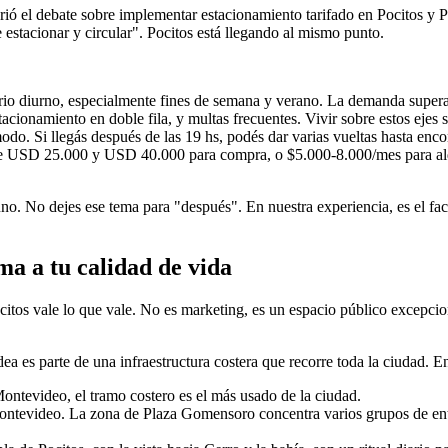
brió el debate sobre implementar estacionamiento tarifado en Pocitos y
 estacionar y circular". Pocitos está llegando al mismo punto.
rario diurno, especialmente fines de semana y verano. La demanda supera
tacionamiento en doble fila, y multas frecuentes. Vivir sobre estos ejes si
do. Si llegás después de las 19 hs, podés dar varias vueltas hasta encon
tre USD 25.000 y USD 40.000 para compra, o $5.000-8.000/mes para alqui
a uno. No dejes ese tema para "después". En nuestra experiencia, es el f
ma a tu calidad de vida
itos vale lo que vale. No es marketing, es un espacio público excepcion
a es parte de una infraestructura costera que recorre toda la ciudad. E
 Montevideo, el tramo costero es el más usado de la ciudad.
ontevideo. La zona de Plaza Gomensoro concentra varios grupos de ent