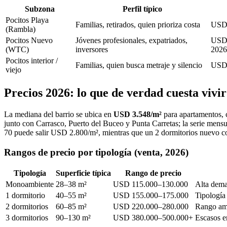
Subzona
Perfil típico
Pocitos Playa
Familias, retirados, quien prioriza costa
USD 
(Rambla)
Pocitos Nuevo
Jóvenes profesionales, expatriados,
USD 
(WTC)
inversores
2026
Pocitos interior /
Familias, quien busca metraje y silencio
USD 
viejo
Precios 2026: lo que de verdad cuesta vivir
La mediana del barrio se ubica en
USD 3.548/m²
para apartamentos, 
junto con Carrasco, Puerto del Buceo y Punta Carretas; la serie mensu
70 puede salir USD 2.800/m², mientras que un 2 dormitorios nuevo c
Rangos de precio por tipología (venta, 2026)
Tipología
Superficie típica
Rango de precio
Monoambiente
28–38 m²
USD 115.000–130.000
Alta dema
1 dormitorio
40–55 m²
USD 155.000–175.000
Tipología
2 dormitorios
60–85 m²
USD 220.000–280.000
Rango amp
3 dormitorios
90–130 m²
USD 380.000–500.000+
Escasos en