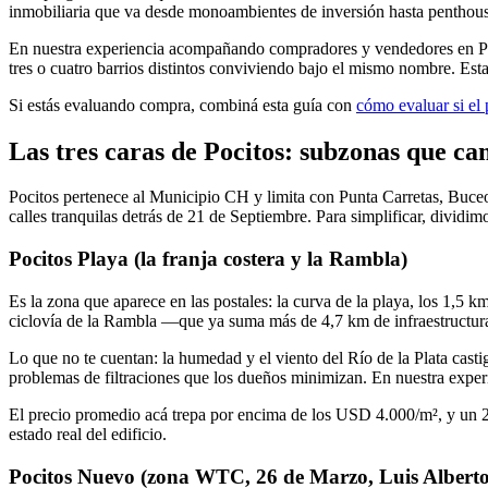
inmobiliaria que va desde monoambientes de inversión hasta penthouses
En nuestra experiencia acompañando compradores y vendedores en Poci
tres o cuatro barrios distintos conviviendo bajo el mismo nombre. Esta
Si estás evaluando compra, combiná esta guía con
cómo evaluar si el 
Las tres caras de Pocitos: subzonas que c
Pocitos pertenece al Municipio CH y limita con Punta Carretas, Buceo
calles tranquilas detrás de 21 de Septiembre. Para simplificar, dividim
Pocitos Playa (la franja costera y la Rambla)
Es la zona que aparece en las postales: la curva de la playa, los 1,5 k
ciclovía de la Rambla —que ya suma más de 4,7 km de infraestructura e
Lo que no te cuentan: la humedad y el viento del Río de la Plata cast
problemas de filtraciones que los dueños minimizan. En nuestra experi
El precio promedio acá trepa por encima de los USD 4.000/m², y un 2 
estado real del edificio.
Pocitos Nuevo (zona WTC, 26 de Marzo, Luis Alberto