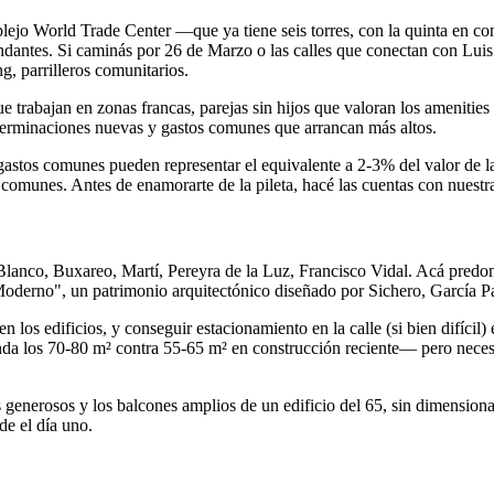
mplejo World Trade Center —que ya tiene seis torres, con la quinta en
cundantes. Si caminás por 26 de Marzo o las calles que conectan con Luis
g, parrilleros comunitarios.
 que trabajan en zonas francas, parejas sin hijos que valoran los amenit
 terminaciones nuevas y gastos comunes que arrancan más altos.
 gastos comunes pueden representar el equivalente a 2-3% del valor d
comunes. Antes de enamorarte de la pileta, hacé las cuentas con nuest
o Blanco, Buxareo, Martí, Pereyra de la Luz, Francisco Vidal. Acá pred
Moderno", un patrimonio arquitectónico diseñado por Sichero, García P
n los edificios, y conseguir estacionamiento en la calle (si bien difíci
da los 70-80 m² contra 55-65 m² en construcción reciente— pero necesit
enerosos y los balcones amplios de un edificio del 65, sin dimensionar 
e el día uno.