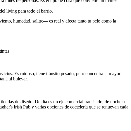
ara miles de personas. Es el tipo de cosa que convierte un martes
l living para todo el barrio.
viento, humedad, salitre— es real y afecta tanto tu pelo como la
intas:
rvicios. Es ruidoso, tiene tránsito pesado, pero concentra la mayor
ana al bulevar.
iendas de diseño. De día es un eje comercial transitado; de noche se
gher's Irish Pub y varias opciones de coctelería que se renuevan cada