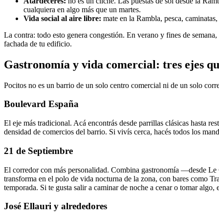
Atardeceres:
no es un cliché. Las puestas de sol desde la Rambl
cualquiera en algo más que un martes.
Vida social al aire libre:
mate en la Rambla, pesca, caminatas, p
La contra: todo esto genera congestión. En verano y fines de semana, l
fachada de tu edificio.
Gastronomía y vida comercial: tres ejes q
Pocitos no es un barrio de un solo centro comercial ni de un solo corr
Boulevard España
El eje más tradicional. Acá encontrás desde parrillas clásicas hasta re
densidad de comercios del barrio. Si vivís cerca, hacés todos los man
21 de Septiembre
El corredor con más personalidad. Combina gastronomía —desde Le Crêp
transforma en el polo de vida nocturna de la zona, con bares como Tr
temporada. Si te gusta salir a caminar de noche a cenar o tomar algo, es
José Ellauri y alrededores