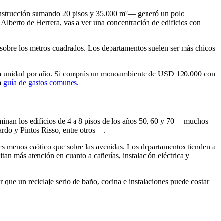
 construcción sumando 20 pisos y 35.000 m²— generó un polo
 Alberto de Herrera, vas a ver una concentración de edificios con
ies sobre los metros cuadrados. Los departamentos suelen ser más chicos
e la unidad por año. Si comprás un monoambiente de USD 120.000 con
ra
guía de gastos comunes
.
ominan los edificios de 4 a 8 pisos de los años 50, 60 y 70 —muchos
ardo y Pintos Risso, entre otros—.
l) es menos caótico que sobre las avenidas. Los departamentos tienden a
an más atención en cuanto a cañerías, instalación eléctrica y
que un reciclaje serio de baño, cocina e instalaciones puede costar