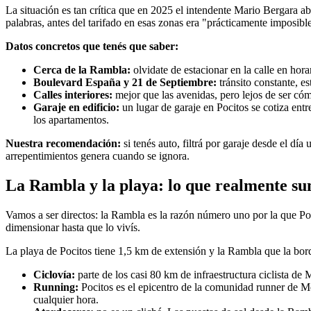
La situación es tan crítica que en 2025 el intendente Mario Bergara a
palabras, antes del tarifado en esas zonas era "prácticamente imposible
Datos concretos que tenés que saber:
Cerca de la Rambla:
olvidate de estacionar en la calle en ho
Boulevard España y 21 de Septiembre:
tránsito constante, es
Calles interiores:
mejor que las avenidas, pero lejos de ser cómo
Garaje en edificio:
un lugar de garaje en Pocitos se cotiza en
los apartamentos.
Nuestra recomendación:
si tenés auto, filtrá por garaje desde el dí
arrepentimientos genera cuando se ignora.
La Rambla y la playa: lo que realmente su
Vamos a ser directos: la Rambla es la razón número uno por la que Poc
dimensionar hasta que lo vivís.
La playa de Pocitos tiene 1,5 km de extensión y la Rambla que la borde
Ciclovía:
parte de los casi 80 km de infraestructura ciclista de
Running:
Pocitos es el epicentro de la comunidad runner de M
cualquier hora.