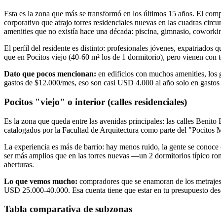
Esta es la zona que más se transformó en los últimos 15 años. El co
corporativo que atrajo torres residenciales nuevas en las cuadras cir
amenities que no existía hace una década: piscina, gimnasio, coworkin
El perfil del residente es distinto: profesionales jóvenes, expatriados
que en Pocitos viejo (40-60 m² los de 1 dormitorio), pero vienen con
Dato que pocos mencionan:
en edificios con muchos amenities, los
gastos de $12.000/mes, eso son casi USD 4.000 al año solo en gastos 
Pocitos "viejo" o interior (calles residenciales)
Es la zona que queda entre las avenidas principales: las calles Benit
catalogados por la Facultad de Arquitectura como parte del "Pocitos 
La experiencia es más de barrio: hay menos ruido, la gente se conoce e
ser más amplios que en las torres nuevas —un 2 dormitorios típico ron
aberturas.
Lo que vemos mucho:
compradores que se enamoran de los metrajes g
USD 25.000-40.000. Esa cuenta tiene que estar en tu presupuesto desd
Tabla comparativa de subzonas