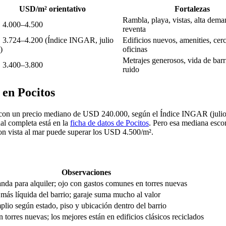
USD/m² orientativo
Fortalezas
Rambla, playa, vistas, alta dem
4.000–4.500
reventa
3.724–4.200 (Índice INGAR, julio
Edificios nuevos, amenities, cer
)
oficinas
Metrajes generosos, vida de bar
3.400–3.800
ruido
 en Pocitos
con un precio mediano de USD 240.000, según el Índice INGAR (julio 2
al completa está en la
ficha de datos de Pocitos
. Pero esa mediana esco
on vista al mar puede superar los USD 4.500/m².
Observaciones
nda para alquiler; ojo con gastos comunes en torres nuevas
 más líquida del barrio; garaje suma mucho al valor
lio según estado, piso y ubicación dentro del barrio
 torres nuevas; los mejores están en edificios clásicos reciclados