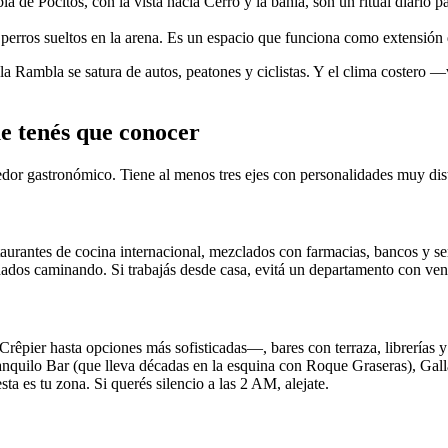
a de Pocitos, con la vista hacia Cerro y la bahía, son un ritual diario p
erros sueltos en la arena. Es un espacio que funciona como extensión de
a Rambla se satura de autos, peatones y ciclistas. Y el clima costero —
ue tenés que conocer
edor gastronómico. Tiene al menos tres ejes con personalidades muy dist
staurantes de cocina internacional, mezclados con farmacias, bancos y se
dados caminando. Si trabajás desde casa, evitá un departamento con vent
ier hasta opciones más sofisticadas—, bares con terraza, librerías y t
anquilo Bar (que lleva décadas en la esquina con Roque Graseras), Galla
ta es tu zona. Si querés silencio a las 2 AM, alejate.