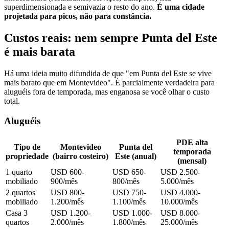
superdimensionada e semivazia o resto do ano.
É uma cidade
projetada para picos, não para constância.
Custos reais: nem sempre Punta del Este
é mais barata
Há uma ideia muito difundida de que "em Punta del Este se vive
mais barato que em Montevideo". É parcialmente verdadeira para
aluguéis fora de temporada, mas enganosa se você olhar o custo
total.
Aluguéis
PDE alta
Tipo de
Montevideo
Punta del
temporada
propriedade
(bairro costeiro)
Este (anual)
(mensal)
1 quarto
USD 600-
USD 650-
USD 2.500-
mobiliado
900/mês
800/mês
5.000/mês
2 quartos
USD 800-
USD 750-
USD 4.000-
mobiliado
1.200/mês
1.100/mês
10.000/mês
Casa 3
USD 1.200-
USD 1.000-
USD 8.000-
quartos
2.000/mês
1.800/mês
25.000/mês