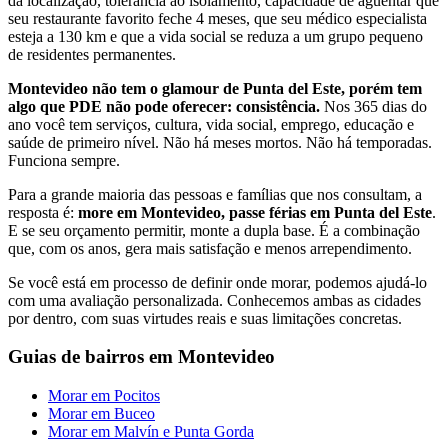
da localização, tolerância ao isolamento, capacidade de aguentar que
seu restaurante favorito feche 4 meses, que seu médico especialista
esteja a 130 km e que a vida social se reduza a um grupo pequeno
de residentes permanentes.
Montevideo não tem o glamour de Punta del Este, porém tem
algo que PDE não pode oferecer: consistência.
Nos 365 dias do
ano você tem serviços, cultura, vida social, emprego, educação e
saúde de primeiro nível. Não há meses mortos. Não há temporadas.
Funciona sempre.
Para a grande maioria das pessoas e famílias que nos consultam, a
resposta é:
more em Montevideo, passe férias em Punta del Este
.
E se seu orçamento permitir, monte a dupla base. É a combinação
que, com os anos, gera mais satisfação e menos arrependimento.
Se você está em processo de definir onde morar, podemos ajudá-lo
com uma avaliação personalizada. Conhecemos ambas as cidades
por dentro, com suas virtudes reais e suas limitações concretas.
Guias de bairros em Montevideo
Morar em Pocitos
Morar em Buceo
Morar em Malvín e Punta Gorda