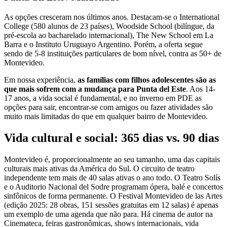
As opções cresceram nos últimos anos. Destacam-se o International
College (580 alunos de 23 países), Woodside School (bilíngue, da
pré-escola ao bacharelado internacional), The New School em La
Barra e o Instituto Uruguayo Argentino. Porém, a oferta segue
sendo de 5-8 instituições particulares de bom nível, contra as 50+ de
Montevideo.
Em nossa experiência,
as famílias com filhos adolescentes são as
que mais sofrem com a mudança para Punta del Este
. Aos 14-
17 anos, a vida social é fundamental, e no inverno em PDE as
opções para sair, encontrar-se com amigos ou fazer atividades são
muito mais limitadas do que em qualquer bairro de Montevideo.
Vida cultural e social: 365 dias vs. 90 dias
Montevideo é, proporcionalmente ao seu tamanho, uma das capitais
culturais mais ativas da América do Sul. O circuito de teatro
independente tem mais de 40 salas ativas o ano todo. O Teatro Solís
e o Auditorio Nacional del Sodre programam ópera, balé e concertos
sinfônicos de forma permanente. O Festival Montevideo de las Artes
(edição 2025: 28 obras, 151 sessões gratuitas em 12 salas) é apenas
um exemplo de uma agenda que não para. Há cinema de autor na
Cinemateca, feiras gastronômicas, shows internacionais, vida