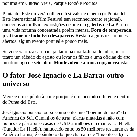
noturna em Ciudad Vieja, Parque Rodó e Pocitos.
Punta del Este no verão oferece festivais de cinema (o Punta del
Este International Film Festival tem reconhecimento regional),
concertos ao ar livre, exposições de arte em galerias de La Barra e
uma vida noturna concentrada porém intensa.
Fora de temporada,
praticamente tudo isso desaparece.
Restam alguns restaurantes
abertos, algum evento pontual e pouco mais.
Se você valoriza sair para jantar uma quarta-feira de julho, ir ao
teatro um sábado de agosto ou levar os filhos a uma oficina de arte
um domingo de setembro,
Montevideo é a única opção realista
.
O fator José Ignacio e La Barra: outro
universo
Merece um capítulo à parte porque é um mercado diferente dentro
de Punta del Este.
José Ignacio posicionou-se como o destino "boêmio de luxo" da
América do Sul. Caminhos de terra, placas pintadas à mão com
nomes de pássaros e casas de USD 2 milhões em diante. La Huella
(Parador La Huella), ranqueado entre os 50 melhores restaurantes da
América Latina, é o símbolo do que chamam de "luxo descalço":