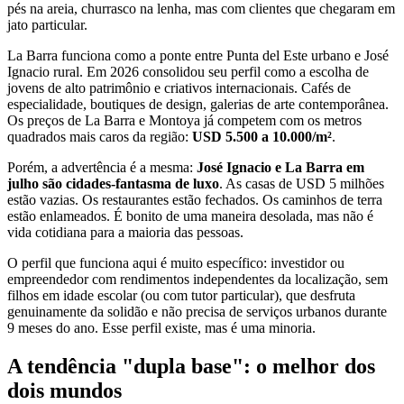
pés na areia, churrasco na lenha, mas com clientes que chegaram em
jato particular.
La Barra funciona como a ponte entre Punta del Este urbano e José
Ignacio rural. Em 2026 consolidou seu perfil como a escolha de
jovens de alto patrimônio e criativos internacionais. Cafés de
especialidade, boutiques de design, galerias de arte contemporânea.
Os preços de La Barra e Montoya já competem com os metros
quadrados mais caros da região:
USD 5.500 a 10.000/m²
.
Porém, a advertência é a mesma:
José Ignacio e La Barra em
julho são cidades-fantasma de luxo
. As casas de USD 5 milhões
estão vazias. Os restaurantes estão fechados. Os caminhos de terra
estão enlameados. É bonito de uma maneira desolada, mas não é
vida cotidiana para a maioria das pessoas.
O perfil que funciona aqui é muito específico: investidor ou
empreendedor com rendimentos independentes da localização, sem
filhos em idade escolar (ou com tutor particular), que desfruta
genuinamente da solidão e não precisa de serviços urbanos durante
9 meses do ano. Esse perfil existe, mas é uma minoria.
A tendência "dupla base": o melhor dos
dois mundos