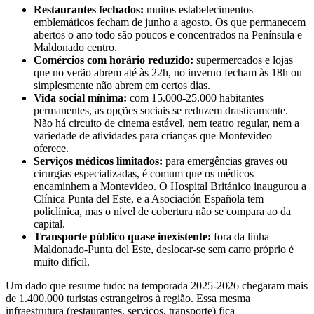
Restaurantes fechados:
muitos estabelecimentos
emblemáticos fecham de junho a agosto. Os que permanecem
abertos o ano todo são poucos e concentrados na Península e
Maldonado centro.
Comércios com horário reduzido:
supermercados e lojas
que no verão abrem até às 22h, no inverno fecham às 18h ou
simplesmente não abrem em certos dias.
Vida social mínima:
com 15.000-25.000 habitantes
permanentes, as opções sociais se reduzem drasticamente.
Não há circuito de cinema estável, nem teatro regular, nem a
variedade de atividades para crianças que Montevideo
oferece.
Serviços médicos limitados:
para emergências graves ou
cirurgias especializadas, é comum que os médicos
encaminhem a Montevideo. O Hospital Británico inaugurou a
Clínica Punta del Este, e a Asociación Española tem
policlínica, mas o nível de cobertura não se compara ao da
capital.
Transporte público quase inexistente:
fora da linha
Maldonado-Punta del Este, deslocar-se sem carro próprio é
muito difícil.
Um dado que resume tudo: na temporada 2025-2026 chegaram mais
de 1.400.000 turistas estrangeiros à região. Essa mesma
infraestrutura (restaurantes, serviços, transporte) fica