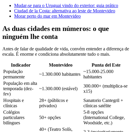
Mudar-se para o Uruguai vindo do exterior: guia prático
Ciudad de la Costa: alternativa ao leste de Montevideo
Morar perto do mar em Montevideo
As duas cidades em números: o que
ninguém lhe conta
Antes de falar de qualidade de vida, convém entender a diferença de
escala. É enorme e condiciona absolutamente tudo o mais.
Indicador
Montevideo
Punta del Este
População
~15.000-25.000
~1.300.000 habitantes
permanente
habitantes
População em alta
300.000+ (multiplica-se
temporada (dez-
~1.300.000 (estável)
x15)
fev)
Hospitais e
28+ (públicos e
Sanatorio Cantegril +
clínicas
privados)
clínicas satélite
Colégios
5-8 opções
particulares
50+ opções
(International College,
bilíngues
Woodside, etc.)
40+ (Teatro Solís,
2-3 (majoritariamente