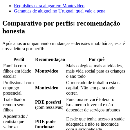
Requisitos para alugar em Montevideo
Garantias de aluguel no Uruguai: qual vale a pena
Comparativo por perfis: recomendação
honesta
Após anos acompanhando mudanças e decisões imobiliárias, esta é
nossa leitura por perfil:
Perfil
Recomendação
Por quê
Família com
Mais colégios, mais atividades,
filhos em idade
Montevideo
mais vida social para as crianças
escolar
o ano todo
Profissional com
O mercado de trabalho está na
emprego
Montevideo
capital. Não tem para onde
presencial
correr.
Trabalhador
Funciona se você tolerar o
PDE possível
remoto sem
isolamento invernal e não
(com ressalvas)
filhos
depender de serviços urbanos
Aposentado /
Desde que tenha acesso a saúde
rentista que
PDE pode
adequada e não se incomode
valoriza
funcionar
com a sazonalidade