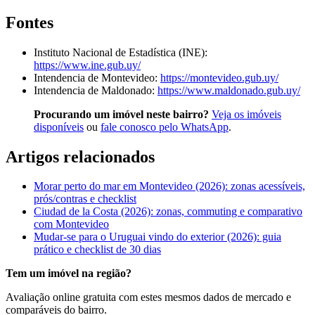
Fontes
Instituto Nacional de Estadística (INE):
https://www.ine.gub.uy/
Intendencia de Montevideo:
https://montevideo.gub.uy/
Intendencia de Maldonado:
https://www.maldonado.gub.uy/
Procurando um imóvel neste bairro?
Veja os imóveis
disponíveis
ou
fale conosco pelo WhatsApp
.
Artigos relacionados
Morar perto do mar em Montevideo (2026): zonas acessíveis,
prós/contras e checklist
Ciudad de la Costa (2026): zonas, commuting e comparativo
com Montevideo
Mudar-se para o Uruguai vindo do exterior (2026): guia
prático e checklist de 30 dias
Tem um imóvel na região?
Avaliação online gratuita com estes mesmos dados de mercado e
comparáveis do bairro.