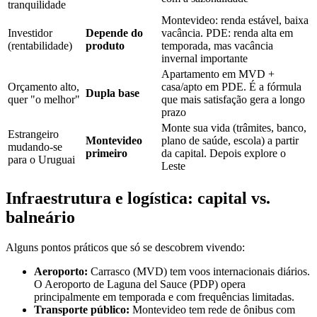
tranquilidade
Montevideo: renda estável, baixa
Investidor
Depende do
vacância. PDE: renda alta em
(rentabilidade)
produto
temporada, mas vacância
invernal importante
Apartamento em MVD +
Orçamento alto,
casa/apto em PDE. É a fórmula
Dupla base
quer "o melhor"
que mais satisfação gera a longo
prazo
Monte sua vida (trâmites, banco,
Estrangeiro
Montevideo
plano de saúde, escola) a partir
mudando-se
primeiro
da capital. Depois explore o
para o Uruguai
Leste
Infraestrutura e logística: capital vs.
balneário
Alguns pontos práticos que só se descobrem vivendo:
Aeroporto:
Carrasco (MVD) tem voos internacionais diários.
O Aeroporto de Laguna del Sauce (PDP) opera
principalmente em temporada e com frequências limitadas.
Transporte público:
Montevideo tem rede de ônibus com