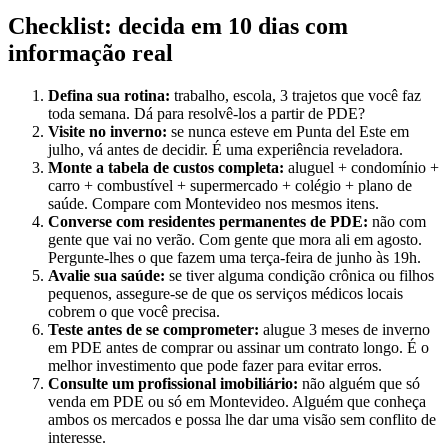
Checklist: decida em 10 dias com
informação real
Defina sua rotina:
trabalho, escola, 3 trajetos que você faz
toda semana. Dá para resolvê-los a partir de PDE?
Visite no inverno:
se nunca esteve em Punta del Este em
julho, vá antes de decidir. É uma experiência reveladora.
Monte a tabela de custos completa:
aluguel + condomínio +
carro + combustível + supermercado + colégio + plano de
saúde. Compare com Montevideo nos mesmos itens.
Converse com residentes permanentes de PDE:
não com
gente que vai no verão. Com gente que mora ali em agosto.
Pergunte-lhes o que fazem uma terça-feira de junho às 19h.
Avalie sua saúde:
se tiver alguma condição crônica ou filhos
pequenos, assegure-se de que os serviços médicos locais
cobrem o que você precisa.
Teste antes de se comprometer:
alugue 3 meses de inverno
em PDE antes de comprar ou assinar um contrato longo. É o
melhor investimento que pode fazer para evitar erros.
Consulte um profissional imobiliário:
não alguém que só
venda em PDE ou só em Montevideo. Alguém que conheça
ambos os mercados e possa lhe dar uma visão sem conflito de
interesse.