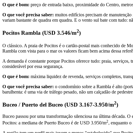
O que é bom:
preço de entrada baixo, proximidade do Centro, metros
O que você precisa saber:
muitos edifícios precisam de manutenção s
variam bastante de quadra em quadra. E o vento sul bate com tudo: não 
2
Pocitos Rambla (USD 3.546/m
)
O clássico. A praia de Pocitos é o cartão-postal mais conhecido de 
Rambla com vista para o mar os valores ficam bem acima dessa referê
A demanda é constante porque Pocitos oferece tudo: praia, serviços, 
considerável por essa segurança.
O que é bom:
máxima liquidez de revenda, serviços completos, trans
O que você precisa saber:
o condomínio sobre a Rambla é alto (port
barulhenta: é uma via de tráfego pesado, não um calçadão de pedestres
2
Buceo / Puerto del Buceo (USD 3.167-3.950/m
)
Buceo passou por uma transformação silenciosa na última década. O 
2
Pocitos: a mediana de Puerto Buceo é de USD 3.950/m
, enquanto o
A região tem um perfil mais jovem e menos "estabelecido" que Pocito