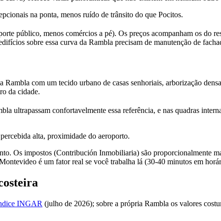
cepcionais na ponta, menos ruído de trânsito do que Pocitos.
orte público, menos comércios a pé). Os preços acompanham os do rest
 edifícios sobre essa curva da Rambla precisam de manutenção de facha
 Rambla com um tecido urbano de casas senhoriais, arborização densa 
ro da cidade.
mbla ultrapassam confortavelmente essa referência, e nas quadras inter
percebida alta, proximidade do aeroporto.
nto. Os impostos (Contribución Inmobiliaria) são proporcionalmente mai
Montevideo é um fator real se você trabalha lá (30-40 minutos em horár
costeira
Índice INGAR
(julho de 2026); sobre a própria Rambla os valores cost