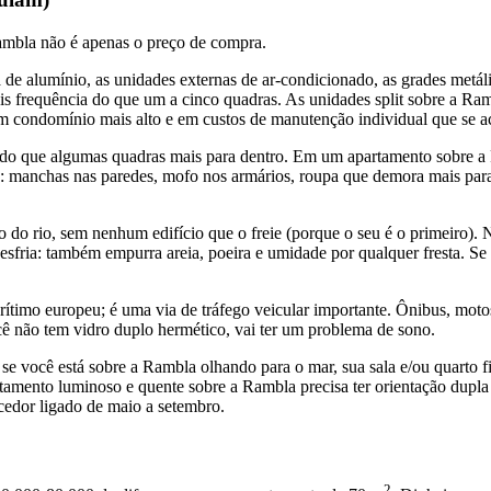
 Rambla não é apenas o preço de compra.
a de alumínio, as unidades externas de ar-condicionado, as grades metál
ais frequência do que um a cinco quadras. As unidades split sobre a 
em condomínio mais alto e em custos de manutenção individual que se 
r do que algumas quadras mais para dentro. Em um apartamento sobre a
: manchas nas paredes, mofo nos armários, roupa que demora mais para
 do rio, sem nenhum edifício que o freie (porque o seu é o primeiro).
 esfria: também empurra areia, poeira e umidade por qualquer fresta. Se
timo europeu; é uma via de tráfego veicular importante. Ônibus, motos
cê não tem vidro duplo hermético, vai ter um problema de sono.
 você está sobre a Rambla olhando para o mar, sua sala e/ou quarto fi
partamento luminoso e quente sobre a Rambla precisa ter orientação dupl
ecedor ligado de maio a setembro.
2