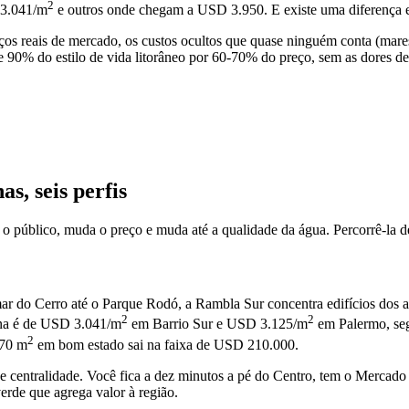
2
 3.041/m
e outros onde chegam a USD 3.950. E existe uma diferença 
ços reais de mercado, os custos ocultos que quase ninguém conta (mare
 90% do estilo de vida litorâneo por 60-70% do preço, sem as dores d
s, seis perfis
úblico, muda o preço e muda até a qualidade da água. Percorrê-la de o
-mar do Cerro até o Parque Rodó, a Rambla Sur concentra edifícios dos
2
2
iana é de USD 3.041/m
em Barrio Sur e USD 3.125/m
em Palermo, seg
2
 70 m
em bom estado sai na faixa de USD 210.000.
centralidade. Você fica a dez minutos a pé do Centro, tem o Mercado d
rde que agrega valor à região.