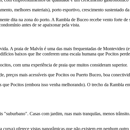
mento, melhores materiais), porto esportivo, crescimento sustentado da
amente dita na zona do porto. A Rambla de Buceo recebe vento forte de
condomínio antes de se apaixonar pela vista.
de vida. A praia de Malvín é uma das mais frequentadas de Montevideo 
edifícios baixos que lhe conferem uma escala humana que Pocitos perd
citos, com uma experiência de praia que muitos consideram superior.
de, preços mais acessíveis que Pocitos ou Puerto Buceo, boa conectivida
 que Pocitos (embora isso venha melhorando). O trecho da Rambla ent
 "suburbano". Casas com jardim, ruas mais tranquilas, menos trânsito. 
a curva) oferece vistas panorâmicas que não existem em nenhum outro tre