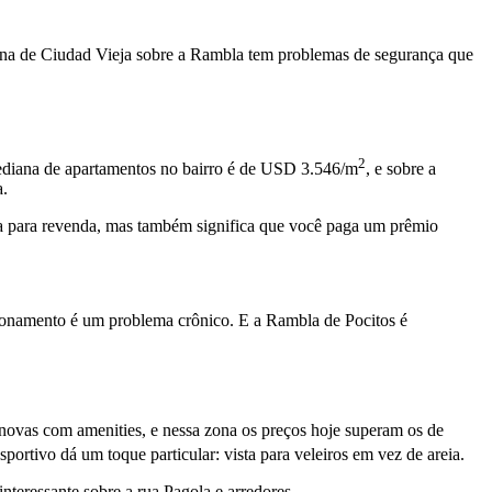
 zona de Ciudad Vieja sobre a Rambla tem problemas de segurança que
2
mediana de apartamentos no bairro é de USD 3.546/m
, e sobre a
a.
ura para revenda, mas também significa que você paga um prêmio
cionamento é um problema crônico. E a Rambla de Pocitos é
novas com amenities, e nessa zona os preços hoje superam os de
sportivo dá um toque particular: vista para veleiros em vez de areia.
teressante sobre a rua Pagola e arredores.