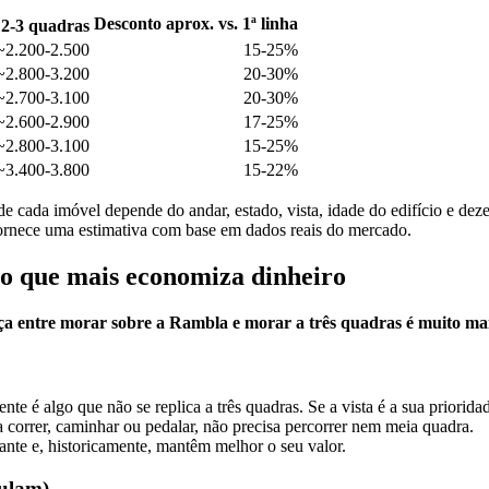
Desconto aprox. vs. 1ª linha
2-3 quadras
~2.200-2.500
15-25%
~2.800-3.200
20-30%
~2.700-3.100
20-30%
~2.600-2.900
17-25%
~2.800-3.100
15-25%
~3.400-3.800
15-22%
de cada imóvel depende do andar, estado, vista, idade do edifício e dez
rnece uma estimativa com base em dados reais do mercado.
são que mais economiza dinheiro
ça entre morar sobre a Rambla e morar a três quadras é muito mai
nte é algo que não se replica a três quadras. Se a vista é a sua priori
 correr, caminhar ou pedalar, não precisa percorrer nem meia quadra.
nte e, historicamente, mantêm melhor o seu valor.
culam)