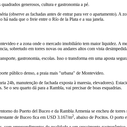
 quadrados generosos, cultura e gastronomia a pé.
éria (observe as fachadas antes de entrar para ver o apartamento). A
há nada que o freie entre o Río de la Plata e a sua janela.
Montevideo e a zona onde o mercado imobiliário tem maior liquidez. A 
ncia, sobretudo em torres novas ou andares altos com vista desimpedid
transporte, gastronomia, escolas. Isso o transforma em uma aposta seg
porte público denso, a praia mais "urbana" de Montevideo.
aria 24h, manutenção de fachada exposta à maresia, elevadores). Esta
. Se o seu quarto dá para a Rambla, vai precisar de boas esquadrias.
entorno do Puerto del Buceo e da Rambla Armenia se encheu de torres 
2
 restante de Buceo fica em USD 3.167/m
, abaixo de Pocitos. O porto e
s, com empreendimentos de qualidade e um crescimento gastronômico in