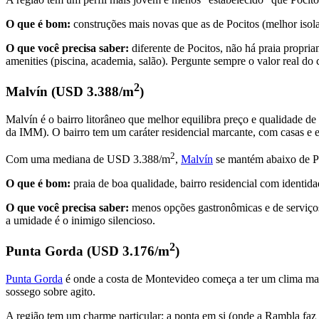
O que é bom:
construções mais novas que as de Pocitos (melhor isola
O que você precisa saber:
diferente de Pocitos, não há praia propri
amenities (piscina, academia, salão). Pergunte sempre o valor real do 
2
Malvín (USD 3.388/m
)
Malvín é o bairro litorâneo que melhor equilibra preço e qualidade 
da IMM). O bairro tem um caráter residencial marcante, com casas e 
2
Com uma mediana de USD 3.388/m
,
Malvín
se mantém abaixo de Po
O que é bom:
praia de boa qualidade, bairro residencial com identida
O que você precisa saber:
menos opções gastronômicas e de serviços
a umidade é o inimigo silencioso.
2
Punta Gorda (USD 3.176/m
)
Punta Gorda
é onde a costa de Montevideo começa a ter um clima mais
sossego sobre agito.
A região tem um charme particular: a ponta em si (onde a Rambla faz 