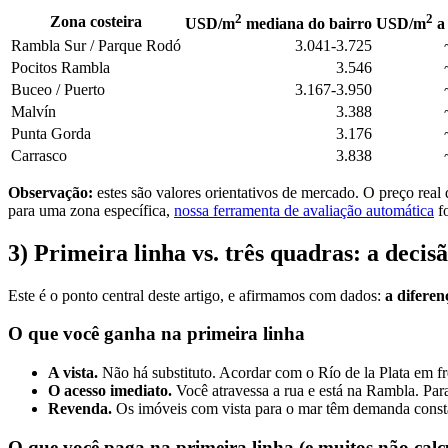
2
2
Zona costeira
USD/m
mediana do bairro
USD/m
a 
Rambla Sur / Parque Rodó
3.041-3.725
Pocitos Rambla
3.546
Buceo / Puerto
3.167-3.950
Malvín
3.388
Punta Gorda
3.176
Carrasco
3.838
Observação:
estes são valores orientativos de mercado. O preço real 
para uma zona específica,
nossa ferramenta de avaliação automática
fo
3) Primeira linha vs. três quadras: a deci
Este é o ponto central deste artigo, e afirmamos com dados:
a diferen
O que você ganha na primeira linha
A vista.
Não há substituto. Acordar com o Río de la Plata em fre
O acesso imediato.
Você atravessa a rua e está na Rambla. Para
Revenda.
Os imóveis com vista para o mar têm demanda consta
O que você paga na primeira linha (e muitos não cal