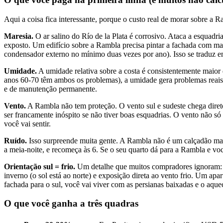
Aqui a coisa fica interessante, porque o custo real de morar sobre a
Maresia.
O ar salino do Río de la Plata é corrosivo. Ataca a esquadri
exposto. Um edifício sobre a Rambla precisa pintar a fachada com m
condensador externo no mínimo duas vezes por ano). Isso se traduz 
Umidade.
A umidade relativa sobre a costa é consistentemente maio
anos 60-70 têm ambos os problemas), a umidade gera problemas reais
e de manutenção permanente.
Vento.
A Rambla não tem proteção. O vento sul e sudeste chega direto
ser francamente inóspito se não tiver boas esquadrias. O vento não só
você vai sentir.
Ruído.
Isso surpreende muita gente. A Rambla não é um calçadão marí
a meia-noite, e recomeça às 6. Se o seu quarto dá para a Rambla e vo
Orientação sul = frio.
Um detalhe que muitos compradores ignoram: se
inverno (o sol está ao norte) e exposição direta ao vento frio. Um a
fachada para o sul, você vai viver com as persianas baixadas e o aqu
O que você ganha a três quadras