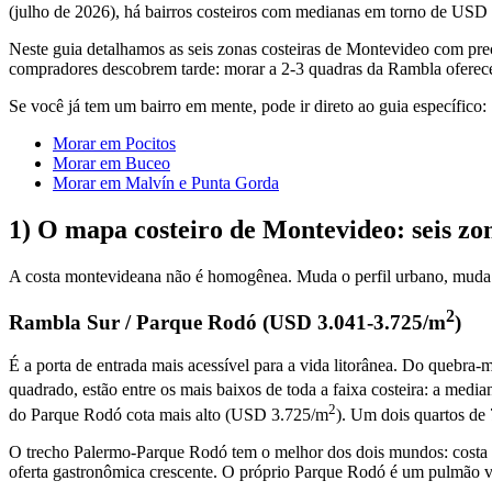
(julho de 2026), há bairros costeiros com medianas em torno de USD
Neste guia detalhamos as seis zonas costeiras de Montevideo com pre
compradores descobrem tarde: morar a 2-3 quadras da Rambla oferece
Se você já tem um bairro em mente, pode ir direto ao guia específico:
Morar em Pocitos
Morar em Buceo
Morar em Malvín e Punta Gorda
1) O mapa costeiro de Montevideo: seis zona
A costa montevideana não é homogênea. Muda o perfil urbano, muda o p
2
Rambla Sur / Parque Rodó (USD 3.041-3.725/m
)
É a porta de entrada mais acessível para a vida litorânea. Do quebra
quadrado, estão entre os mais baixos de toda a faixa costeira: a med
2
do Parque Rodó cota mais alto (USD 3.725/m
). Um dois quartos de
O trecho Palermo-Parque Rodó tem o melhor dos dois mundos: costa e 
oferta gastronômica crescente. O próprio Parque Rodó é um pulmão ve