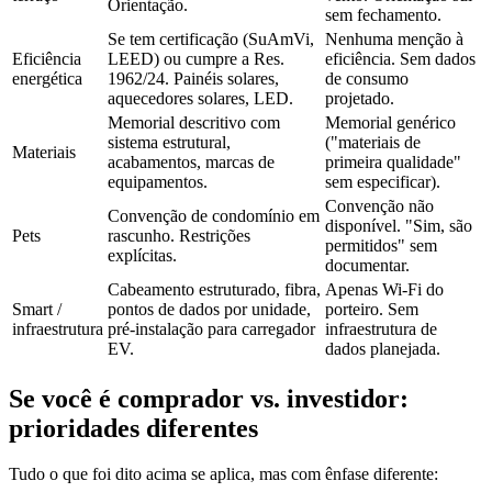
Orientação.
sem fechamento.
Se tem certificação (SuAmVi,
Nenhuma menção à
Eficiência
LEED) ou cumpre a Res.
eficiência. Sem dados
energética
1962/24. Painéis solares,
de consumo
aquecedores solares, LED.
projetado.
Memorial descritivo com
Memorial genérico
sistema estrutural,
("materiais de
Materiais
acabamentos, marcas de
primeira qualidade"
equipamentos.
sem especificar).
Convenção não
Convenção de condomínio em
disponível. "Sim, são
Pets
rascunho. Restrições
permitidos" sem
explícitas.
documentar.
Cabeamento estruturado, fibra,
Apenas Wi-Fi do
Smart /
pontos de dados por unidade,
porteiro. Sem
infraestrutura
pré-instalação para carregador
infraestrutura de
EV.
dados planejada.
Se você é comprador vs. investidor:
prioridades diferentes
Tudo o que foi dito acima se aplica, mas com ênfase diferente: