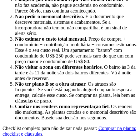
não faz academia, não pague academia no condomínio.
Parece óbvio, mas continua acontecendo.
Não pedir o memorial descritivo.
É o documento que
descreve materiais, sistemas e acabamentos. Se a
incorporadora não tem ou não compartilha, é um sinal de
alerta sério.
Não estimar o custo total mensual.
Preço de compra +
condomínio + contribuição imobiliária + consumos estimados.
Esse é o seu custo real. Um apartamento "barato" com
condomínio de US$ 250 pode ser mais caro do que um com
preço maior e condomínio de US$ 80.
Não visitar a zona em diferentes horários.
O bairro às 3 da
tarde e às 11 da noite são dois bairros diferentes. Vá à noite
antes de reservar.
Não ter plano B se a obra atrasar.
Os atrasos são
frequentes. Se você está pagando aluguel enquanto espera a
entrega, calcule esse custo. Se comprar na planta, leia bem as
cláusulas de prazo.
Confiar nos renders como representação fiel.
Os renders
são marketing. As plantas cotadas e o memorial descritivo são
documentos. Baseie sua decisão nos segundos.
Checklist completo para não deixar nada passar:
Comprar na planta:
checklist e cláusulas
.