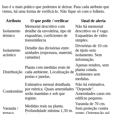
Isso é o mais prático que podemos te deixar. Para cada atributo que
vimos, há uma forma de verificá-lo. Não fique só com o folheto.
Atributo
O que pedir / verificar
Sinal de alerta
Memorial descritivo com
Não há memorial
Isolamento
detalhe da envoltória, tipo de
descritivo ou é vago.
térmico
esquadrias, coeficientes de
Esquadrias de vidro
transmitância
simples.
Divisórias de 10 cm
Detalhe das divisórias entre
Isolamento
de tijolo sem
unidades (espessura, material,
acústico
isolamento. Sem
camadas)
informação.
Apenas renders, sem
Planta com medidas reais de
planta cotada.
Distribuição
cada ambiente. Localização de
Ambientes sem
portas e janelas.
medidas.
Estimativa mensal detalhada
Não há estimativa.
por rubrica. Quais amenidades
"Depende".
Condomínio
serão mantidas e sob que
Amenidades caras em
regime.
edifício pequeno.
Varanda de 70 cm.
Medidas reais na planta.
Varanda /
Sem proteção contra
Profundidade mínima 1,50 m.
terraço
vento. Orientação sul