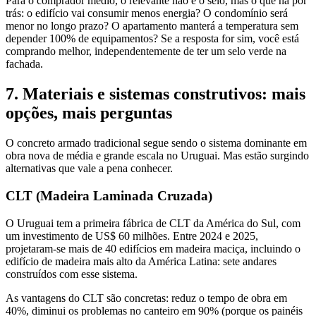
Para o comprador médio, o relevante não é o selo, mas o que há por
trás: o edifício vai consumir menos energia? O condomínio será
menor no longo prazo? O apartamento manterá a temperatura sem
depender 100% de equipamentos? Se a resposta for sim, você está
comprando melhor, independentemente de ter um selo verde na
fachada.
7. Materiais e sistemas construtivos: mais
opções, mais perguntas
O concreto armado tradicional segue sendo o sistema dominante em
obra nova de média e grande escala no Uruguai. Mas estão surgindo
alternativas que vale a pena conhecer.
CLT (Madeira Laminada Cruzada)
O Uruguai tem a primeira fábrica de CLT da América do Sul, com
um investimento de US$ 60 milhões. Entre 2024 e 2025,
projetaram-se mais de 40 edifícios em madeira maciça, incluindo o
edifício de madeira mais alto da América Latina: sete andares
construídos com esse sistema.
As vantagens do CLT são concretas: reduz o tempo de obra em
40%, diminui os problemas no canteiro em 90% (porque os painéis