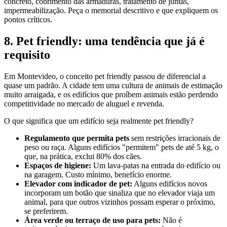
concreto, cobrimento das armaduras, tratamento de juntas,
impermeabilização. Peça o memorial descritivo e que expliquem os
pontos críticos.
8. Pet friendly: uma tendência que já é
requisito
Em Montevideo, o conceito pet friendly passou de diferencial a
quase um padrão. A cidade tem uma cultura de animais de estimação
muito arraigada, e os edifícios que proíbem animais estão perdendo
competitividade no mercado de aluguel e revenda.
O que significa que um edifício seja realmente pet friendly?
Regulamento que permita pets
sem restrições irracionais de
peso ou raça. Alguns edifícios "permitem" pets de até 5 kg, o
que, na prática, exclui 80% dos cães.
Espaços de higiene:
Um lava-patas na entrada do edifício ou
na garagem. Custo mínimo, benefício enorme.
Elevador com indicador de pet:
Alguns edifícios novos
incorporam um botão que sinaliza que no elevador viaja um
animal, para que outros vizinhos possam esperar o próximo,
se preferirem.
Área verde ou terraço de uso para pets:
Não é