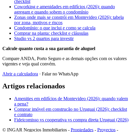
checklist
Coworking e amenidades em edifícios (2026): quando
agregam e quando sobem o condomínio
Zonas onde mais se constrói em Montevideo (2026): tabela
por zona, motivos e riscos
Condomínio: o que inclui e como se calcula
Comprar na planta: checklist e cláusulas
Studio vs 2 quartos para investir
Calcule quanto custa a sua garantia de aluguel
Compare ANDA, Porto Seguro e as demais opções com os valores
vigentes e veja qual convém.
Abrir a calculadora
· Falar no WhatsApp
Artigos relacionados
Amenities em edifícios de Montevideo (2026): quando valem
a pena?
Comprar imóvel em construção no Uruguai (2026): checklist
e contrato
Fideicomisso vs cooperativa vs compra direta Uruguai (2026)
© INGAR Negocios Inmobiliarios -
Propiedades
-
Proyectos
-