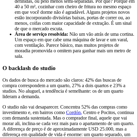
definidas, ou pelo menos semi-separadas. Por quê? Porque em
40 a 50 m², cozinhar com cheiro de fritura no mesmo espaço
em que você dorme não é agradável. Alguns projetos novos
estão incorporando divisórias baixas, portas de correr ou, ao
menos, coifas com maior capacidade de extração. É um sinal
de que o mercado escuta.
Área de serviço resolvida:
Não um vão atrás de uma cortina.
Um espaço em que cabe uma máquina de lavar e um varal,
com ventilação. Parece básico, mas muitos projetos de
moradia promovida o omitem para ganhar mais um metro de
sala.
O backlash do studio
Os dados de busca do mercado são claros: 42% das buscas de
compra correspondem a um quarto, 27% a dois quartos e 23% a
studios. No aluguel, a tendência é semelhante: os de um quarto
lideram a demanda.
O studio não vai desaparecer. Concentra 52% das compras como
investimento e, em bairros como
Cordón
, Centro e Pocitos, continua
com demanda sustentada. Mas o comprador final, aquele que vai
morar ali, inclina-se cada vez mais para o apartamento de um quarto.
A diferença de preço é de aproximadamente USD 25.000, mas a
diferença em qualidade de vida é enorme: um quarto separado, um