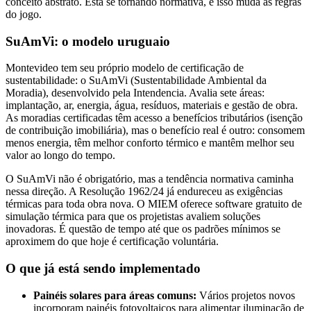
conceito abstrato. Está se tornando normativa, e isso muda as regras
do jogo.
SuAmVi: o modelo uruguaio
Montevideo tem seu próprio modelo de certificação de
sustentabilidade: o SuAmVi (Sustentabilidade Ambiental da
Moradia), desenvolvido pela Intendencia. Avalia sete áreas:
implantação, ar, energia, água, resíduos, materiais e gestão de obra.
As moradias certificadas têm acesso a benefícios tributários (isenção
de contribuição imobiliária), mas o benefício real é outro: consomem
menos energia, têm melhor conforto térmico e mantêm melhor seu
valor ao longo do tempo.
O SuAmVi não é obrigatório, mas a tendência normativa caminha
nessa direção. A Resolução 1962/24 já endureceu as exigências
térmicas para toda obra nova. O MIEM oferece software gratuito de
simulação térmica para que os projetistas avaliem soluções
inovadoras. É questão de tempo até que os padrões mínimos se
aproximem do que hoje é certificação voluntária.
O que já está sendo implementado
Painéis solares para áreas comuns:
Vários projetos novos
incorporam painéis fotovoltaicos para alimentar iluminação de