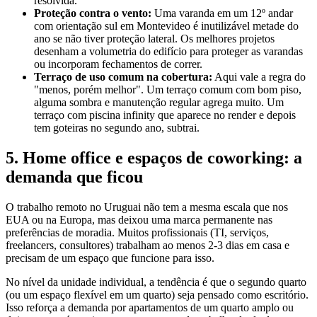
resolvida.
Proteção contra o vento:
Uma varanda em um 12º andar
com orientação sul em Montevideo é inutilizável metade do
ano se não tiver proteção lateral. Os melhores projetos
desenham a volumetria do edifício para proteger as varandas
ou incorporam fechamentos de correr.
Terraço de uso comum na cobertura:
Aqui vale a regra do
"menos, porém melhor". Um terraço comum com bom piso,
alguma sombra e manutenção regular agrega muito. Um
terraço com piscina infinity que aparece no render e depois
tem goteiras no segundo ano, subtrai.
5. Home office e espaços de coworking: a
demanda que ficou
O trabalho remoto no Uruguai não tem a mesma escala que nos
EUA ou na Europa, mas deixou uma marca permanente nas
preferências de moradia. Muitos profissionais (TI, serviços,
freelancers, consultores) trabalham ao menos 2-3 dias em casa e
precisam de um espaço que funcione para isso.
No nível da unidade individual, a tendência é que o segundo quarto
(ou um espaço flexível em um quarto) seja pensado como escritório.
Isso reforça a demanda por apartamentos de um quarto amplo ou