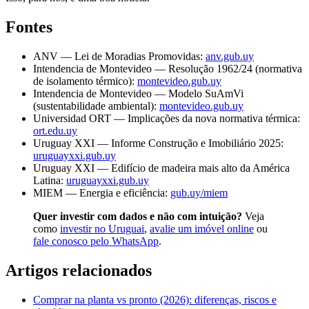
Fontes
ANV — Lei de Moradias Promovidas:
anv.gub.uy
Intendencia de Montevideo — Resolução 1962/24 (normativa
de isolamento térmico):
montevideo.gub.uy
Intendencia de Montevideo — Modelo SuAmVi
(sustentabilidade ambiental):
montevideo.gub.uy
Universidad ORT — Implicações da nova normativa térmica:
ort.edu.uy
Uruguay XXI — Informe Construção e Imobiliário 2025:
uruguayxxi.gub.uy
Uruguay XXI — Edifício de madeira mais alto da América
Latina:
uruguayxxi.gub.uy
MIEM — Energia e eficiência:
gub.uy/miem
Quer investir com dados e não com intuição?
Veja
como
investir no Uruguai
,
avalie um imóvel online
ou
fale conosco pelo WhatsApp
.
Artigos relacionados
Comprar na planta vs pronto (2026): diferenças, riscos e