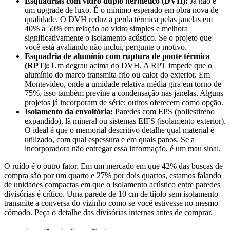
Esquadrias com vidro duplo hermético (DVH):
Já não é
um upgrade de luxo. É o mínimo esperado em obra nova de
qualidade. O DVH reduz a perda térmica pelas janelas em
40% a 50% em relação ao vidro simples e melhora
significativamente o isolamento acústico. Se o projeto que
você está avaliando não inclui, pergunte o motivo.
Esquadria de alumínio com ruptura de ponte térmica
(RPT):
Um degrau acima do DVH. A RPT impede que o
alumínio do marco transmita frio ou calor do exterior. Em
Montevideo, onde a umidade relativa média gira em torno de
75%, isso também previne a condensação nas janelas. Alguns
projetos já incorporam de série; outros oferecem como opção.
Isolamento da envoltória:
Paredes com EPS (poliestireno
expandido), lã mineral ou sistemas EIFS (isolamento exterior).
O ideal é que o memorial descritivo detalhe qual material é
utilizado, com qual espessura e em quais panos. Se a
incorporadora não entregar essa informação, é um mau sinal.
O ruído é o outro fator. Em um mercado em que 42% das buscas de
compra são por um quarto e 27% por dois quartos, estamos falando
de unidades compactas em que o isolamento acústico entre paredes
divisórias é crítico. Uma parede de 10 cm de tijolo sem isolamento
transmite a conversa do vizinho como se você estivesse no mesmo
cômodo. Peça o detalhe das divisórias internas antes de comprar.