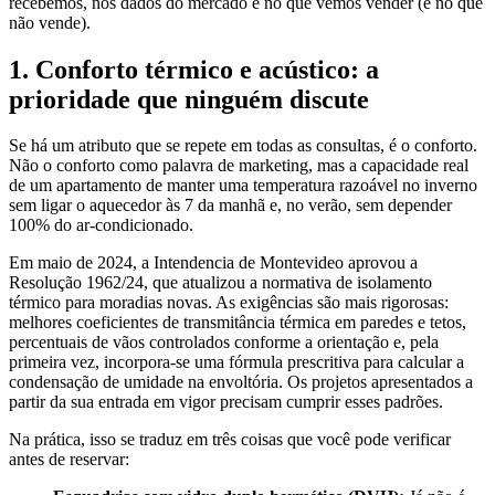
recebemos, nos dados do mercado e no que vemos vender (e no que
não vende).
1. Conforto térmico e acústico: a
prioridade que ninguém discute
Se há um atributo que se repete em todas as consultas, é o conforto.
Não o conforto como palavra de marketing, mas a capacidade real
de um apartamento de manter uma temperatura razoável no inverno
sem ligar o aquecedor às 7 da manhã e, no verão, sem depender
100% do ar-condicionado.
Em maio de 2024, a Intendencia de Montevideo aprovou a
Resolução 1962/24, que atualizou a normativa de isolamento
térmico para moradias novas. As exigências são mais rigorosas:
melhores coeficientes de transmitância térmica em paredes e tetos,
percentuais de vãos controlados conforme a orientação e, pela
primeira vez, incorpora-se uma fórmula prescritiva para calcular a
condensação de umidade na envoltória. Os projetos apresentados a
partir da sua entrada em vigor precisam cumprir esses padrões.
Na prática, isso se traduz em três coisas que você pode verificar
antes de reservar: