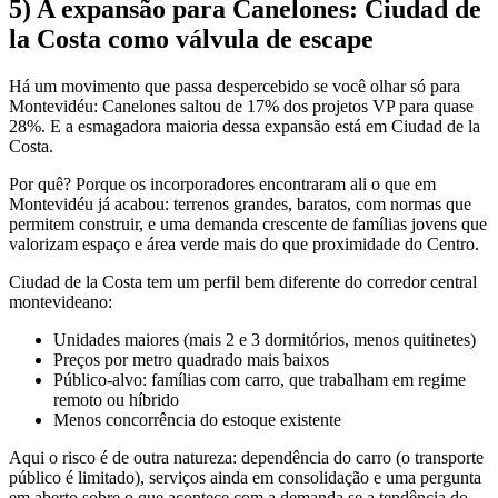
5) A expansão para Canelones: Ciudad de
la Costa como válvula de escape
Há um movimento que passa despercebido se você olhar só para
Montevidéu: Canelones saltou de 17% dos projetos VP para quase
28%. E a esmagadora maioria dessa expansão está em Ciudad de la
Costa.
Por quê? Porque os incorporadores encontraram ali o que em
Montevidéu já acabou: terrenos grandes, baratos, com normas que
permitem construir, e uma demanda crescente de famílias jovens que
valorizam espaço e área verde mais do que proximidade do Centro.
Ciudad de la Costa tem um perfil bem diferente do corredor central
montevideano:
Unidades maiores (mais 2 e 3 dormitórios, menos quitinetes)
Preços por metro quadrado mais baixos
Público-alvo: famílias com carro, que trabalham em regime
remoto ou híbrido
Menos concorrência do estoque existente
Aqui o risco é de outra natureza: dependência do carro (o transporte
público é limitado), serviços ainda em consolidação e uma pergunta
em aberto sobre o que acontece com a demanda se a tendência do