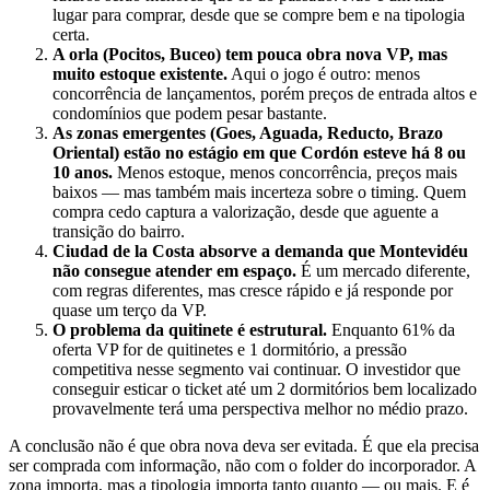
lugar para comprar, desde que se compre bem e na tipologia
certa.
A orla (Pocitos, Buceo) tem pouca obra nova VP, mas
muito estoque existente.
Aqui o jogo é outro: menos
concorrência de lançamentos, porém preços de entrada altos e
condomínios que podem pesar bastante.
As zonas emergentes (Goes, Aguada, Reducto, Brazo
Oriental) estão no estágio em que Cordón esteve há 8 ou
10 anos.
Menos estoque, menos concorrência, preços mais
baixos — mas também mais incerteza sobre o timing. Quem
compra cedo captura a valorização, desde que aguente a
transição do bairro.
Ciudad de la Costa absorve a demanda que Montevidéu
não consegue atender em espaço.
É um mercado diferente,
com regras diferentes, mas cresce rápido e já responde por
quase um terço da VP.
O problema da quitinete é estrutural.
Enquanto 61% da
oferta VP for de quitinetes e 1 dormitório, a pressão
competitiva nesse segmento vai continuar. O investidor que
conseguir esticar o ticket até um 2 dormitórios bem localizado
provavelmente terá uma perspectiva melhor no médio prazo.
A conclusão não é que obra nova deva ser evitada. É que ela precisa
ser comprada com informação, não com o folder do incorporador. A
zona importa, mas a tipologia importa tanto quanto — ou mais. E é