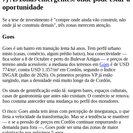
oportunidade
Se a tese de investimento é "compre onde ainda vão construir, não
onde já se construiu demais", três zonas merecem atenção.
Goes
Goes é um bairro em transição lenta há anos. Tem perfil urbano
misto (casas, comércio, algum prédio baixo), boa conectividade —
fica sobre a 8 de Octubre e perto do Bulevar Artigas — e preços de
terreno ainda acessíveis: a mediana dos terrenos em
Goes
é de USD
774/m², contra USD 1.357/m² em Cordón, segundo o Índice
INGAR (julho de 2026). Os primeiros projetos VP já estão
surgindo, mas a densidade está muito longe da de Cordón.
Os sinais de gentrificação estão lá: surgem bares, espaços culturais,
casas de gastronomia que antes não existiam. O comércio se renova.
Isso costuma anteceder uma mudança no perfil dos moradores.
O risco: Goes ainda tem áreas com percepção de insegurança, o que
freia a velocidade da transformação. Mas se a tendência se mantiver
— e se a pressão de preços em Cordón continuar empurrando a
demanda para fora —, Goes pode ser uma das zonas de maior
valorização nos próximos 5 anos.