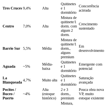
Quitinetes
Concorrência
Tres Cruces
9,4%
Alta
e 1
acirrada
dormitório
Mistura de
quitinete/1
Crescimento
Centro
7,0%
Alta
dorm. com
sustentado
algum 2
dorm.
Mistura de
quitinete/1
Em
Barrio Sur
5,5%
Média
dorm.,
desenvolvimento
alguns
premium
Quitinetes
Média-
Emergente com
Aguada
~5%
e 1
baixa
potencial
dormitório
Quitinetes
La
Saturação
4,7%
Muito alta
e 1
Blanqueada
avançada
dormitório
Pocitos /
Alta
2 e 3
Pouca obra nova
Buceo /
~4%
(estoque
dorm.,
VP, muito
Puerto
histórico)
premium
estoque existente
Mistura,