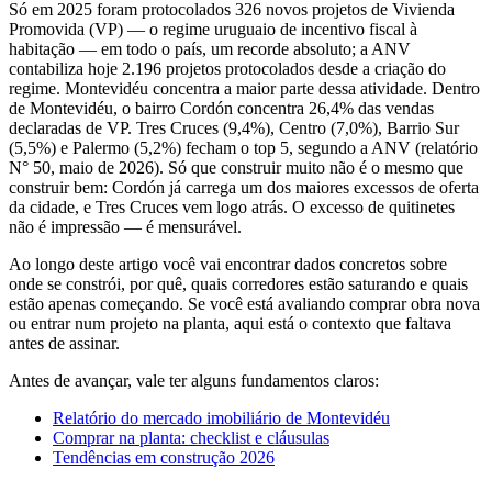
Só em 2025 foram protocolados 326 novos projetos de Vivienda
Promovida (VP) — o regime uruguaio de incentivo fiscal à
habitação — em todo o país, um recorde absoluto; a ANV
contabiliza hoje 2.196 projetos protocolados desde a criação do
regime. Montevidéu concentra a maior parte dessa atividade. Dentro
de Montevidéu, o bairro Cordón concentra 26,4% das vendas
declaradas de VP. Tres Cruces (9,4%), Centro (7,0%), Barrio Sur
(5,5%) e Palermo (5,2%) fecham o top 5, segundo a ANV (relatório
N° 50, maio de 2026). Só que construir muito não é o mesmo que
construir bem: Cordón já carrega um dos maiores excessos de oferta
da cidade, e Tres Cruces vem logo atrás. O excesso de quitinetes
não é impressão — é mensurável.
Ao longo deste artigo você vai encontrar dados concretos sobre
onde se constrói, por quê, quais corredores estão saturando e quais
estão apenas começando. Se você está avaliando comprar obra nova
ou entrar num projeto na planta, aqui está o contexto que faltava
antes de assinar.
Antes de avançar, vale ter alguns fundamentos claros:
Relatório do mercado imobiliário de Montevidéu
Comprar na planta: checklist e cláusulas
Tendências em construção 2026