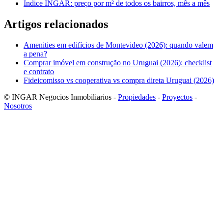
Índice INGAR: preço por m² de todos os bairros, mês a mês
Artigos relacionados
Amenities em edifícios de Montevideo (2026): quando valem
a pena?
Comprar imóvel em construção no Uruguai (2026): checklist
e contrato
Fideicomisso vs cooperativa vs compra direta Uruguai (2026)
© INGAR Negocios Inmobiliarios -
Propiedades
-
Proyectos
-
Nosotros