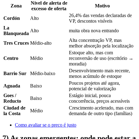
Nível de alerta de
Zona
Motivo
excesso de oferta
26,4% das vendas declaradas de
Cordón
Alto
VP, descontos visíveis
La
Alto
muita obra nova entrando
Blanqueada
Alta concentração VP, mas
Tres Cruces
Médio-alto
melhor absorção pela localização
Estoque alto, mas com
Centro
Médio
reconversão de uso (escritório →
moradia)
Desenvolvimento mais recente,
Barrio Sur
Médio-baixo
menos acúmulo de estoque
Poucos projetos até agora,
Aguada
Baixo
potencial de valorização
Goes /
Estágio inicial, pouca
Baixo
Reducto
concorrência, preços acessíveis
Ciudad de
Crescimento acelerado, mas com
Médio
la Costa
demanda de outro tipo (famílias)
Como avaliar se o preço é justo
7) As zonas emergentes: onde pode estar a