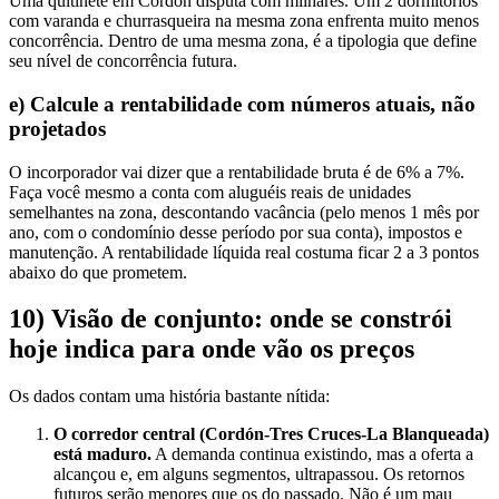
Uma quitinete em Cordón disputa com milhares. Um 2 dormitórios
com varanda e churrasqueira na mesma zona enfrenta muito menos
concorrência. Dentro de uma mesma zona, é a tipologia que define
seu nível de concorrência futura.
e) Calcule a rentabilidade com números atuais, não
projetados
O incorporador vai dizer que a rentabilidade bruta é de 6% a 7%.
Faça você mesmo a conta com aluguéis reais de unidades
semelhantes na zona, descontando vacância (pelo menos 1 mês por
ano, com o condomínio desse período por sua conta), impostos e
manutenção. A rentabilidade líquida real costuma ficar 2 a 3 pontos
abaixo do que prometem.
10) Visão de conjunto: onde se constrói
hoje indica para onde vão os preços
Os dados contam uma história bastante nítida:
O corredor central (Cordón-Tres Cruces-La Blanqueada)
está maduro.
A demanda continua existindo, mas a oferta a
alcançou e, em alguns segmentos, ultrapassou. Os retornos
futuros serão menores que os do passado. Não é um mau