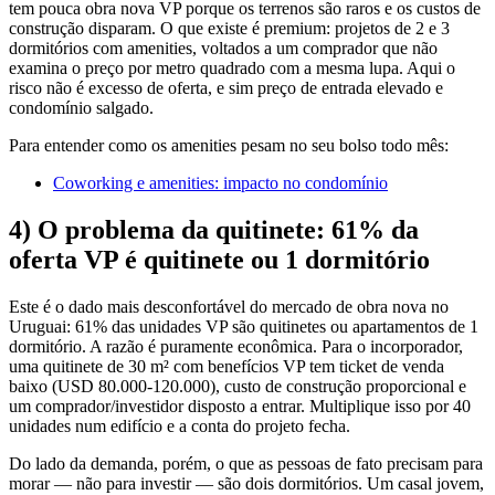
tem pouca obra nova VP porque os terrenos são raros e os custos de
construção disparam. O que existe é premium: projetos de 2 e 3
dormitórios com amenities, voltados a um comprador que não
examina o preço por metro quadrado com a mesma lupa. Aqui o
risco não é excesso de oferta, e sim preço de entrada elevado e
condomínio salgado.
Para entender como os amenities pesam no seu bolso todo mês:
Coworking e amenities: impacto no condomínio
4) O problema da quitinete: 61% da
oferta VP é quitinete ou 1 dormitório
Este é o dado mais desconfortável do mercado de obra nova no
Uruguai: 61% das unidades VP são quitinetes ou apartamentos de 1
dormitório. A razão é puramente econômica. Para o incorporador,
uma quitinete de 30 m² com benefícios VP tem ticket de venda
baixo (USD 80.000-120.000), custo de construção proporcional e
um comprador/investidor disposto a entrar. Multiplique isso por 40
unidades num edifício e a conta do projeto fecha.
Do lado da demanda, porém, o que as pessoas de fato precisam para
morar — não para investir — são dois dormitórios. Um casal jovem,