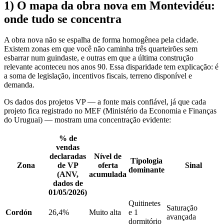
1) O mapa da obra nova em Montevidéu:
onde tudo se concentra
A obra nova não se espalha de forma homogênea pela cidade.
Existem zonas em que você não caminha três quarteirões sem
esbarrar num guindaste, e outras em que a última construção
relevante aconteceu nos anos 90. Essa disparidade tem explicação: é
a soma de legislação, incentivos fiscais, terreno disponível e
demanda.
Os dados dos projetos VP — a fonte mais confiável, já que cada
projeto fica registrado no MEF (Ministério da Economia e Finanças
do Uruguai) — mostram uma concentração evidente:
% de
vendas
declaradas
Nível de
Tipologia
Zona
de VP
oferta
Sinal
dominante
(ANV,
acumulada
dados de
01/05/2026)
Quitinetes
Saturação
Cordón
26,4%
Muito alta
e 1
avançada
dormitório