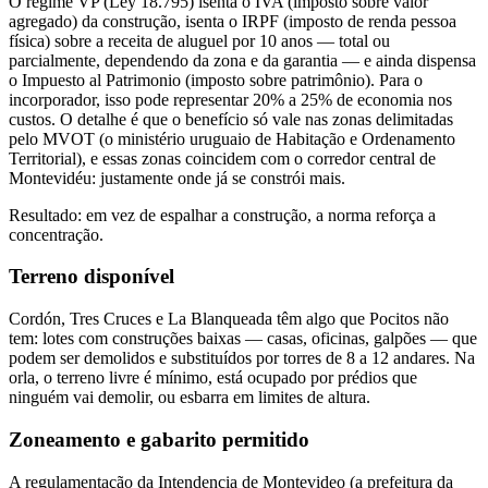
O regime VP (Ley 18.795) isenta o IVA (imposto sobre valor
agregado) da construção, isenta o IRPF (imposto de renda pessoa
física) sobre a receita de aluguel por 10 anos — total ou
parcialmente, dependendo da zona e da garantia — e ainda dispensa
o Impuesto al Patrimonio (imposto sobre patrimônio). Para o
incorporador, isso pode representar 20% a 25% de economia nos
custos. O detalhe é que o benefício só vale nas zonas delimitadas
pelo MVOT (o ministério uruguaio de Habitação e Ordenamento
Territorial), e essas zonas coincidem com o corredor central de
Montevidéu: justamente onde já se constrói mais.
Resultado: em vez de espalhar a construção, a norma reforça a
concentração.
Terreno disponível
Cordón, Tres Cruces e La Blanqueada têm algo que Pocitos não
tem: lotes com construções baixas — casas, oficinas, galpões — que
podem ser demolidos e substituídos por torres de 8 a 12 andares. Na
orla, o terreno livre é mínimo, está ocupado por prédios que
ninguém vai demolir, ou esbarra em limites de altura.
Zoneamento e gabarito permitido
A regulamentação da Intendencia de Montevideo (a prefeitura da