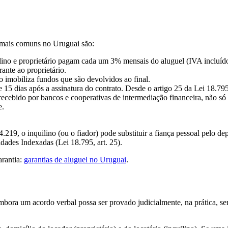
s mais comuns no Uruguai são:
nquilino e proprietário pagam cada um 3% mensais do aluguel (IVA inclu
nte ao proprietário.
 imobiliza fundos que são devolvidos ao final.
e 15 dias após a assinatura do contrato. Desde o artigo 25 da Lei 18.
ecebido por bancos e cooperativas de intermediação financeira, não s
e.
9, o inquilino (ou o fiador) pode substituir a fiança pessoal pelo depó
idades Indexadas (Lei 18.795, art. 25).
arantia:
garantias de aluguel no Uruguai
.
bora um acordo verbal possa ser provado judicialmente, na prática, se