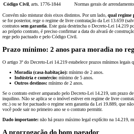
Código Civil
, arts. 1776-1844
Normas gerais de arrendamento
Convém não misturar dois eixos distintos. Por um lado,
qual regime p
se for posterior, rege o regime de livre contratação da Lei 13.659 (sa
contratos
sem garantia
. Este guia destrincha o Decreto-Lei 14.219 po
ao próprio contrato, é preciso confirmar a data do alvará de construção
rege pelo pactuado e pelo Código Civil.
Prazo mínimo: 2 anos para moradia no reg
O artigo 3º do Decreto-Lei 14.219 estabelece prazos mínimos legais 
Moradia (casa-habitação):
mínimo de 2 anos.
Indústria e comércio:
mínimo de 5 anos.
Outros destinos:
mínimo de 2 anos.
Se o contrato estiver amparado pelo Decreto-Lei 14.219, um prazo de 
inquilino. Não se aplica se o imóvel estiver em regime de livre contra
etc.) ou se for pactuado o regime sem garantia da Lei 19.889, que não
você pode sair no primeiro ano se o contrato permitir.
Dado importante:
não há prazo máximo legal explícito na 14.219, 
A prorrogação do bom pagador