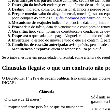
Identificação das partes:
nome completo, cédula de identidade,
Descrição do imóvel:
endereço exato, número de matrícula, and
Destino:
moradia, comércio, profissional. Importa porque os 
Preço e moeda:
valor do aluguel mensal, moeda (pesos ou equi
pode compará-lo com os
aluguéis medianos por bairro do Índ
Mecanismo de reajuste:
índice, frequência e data do primeiro 
Prazo:
data de início, data de vencimento e condições de renov
Garantia:
tipo, valor, forma de constituição e condições de de
Despesas:
o que cada parte paga. Aluguel, condomínio ordinári
Inventário:
o estado do imóvel e tudo o que ele contém. É part
Condições de rescisão antecipada:
aviso prévio, penalidades,
Manutenção e reparos:
quem se responsabiliza pelo quê.
Se o imóvel estiver em propriedade horizontal, some a leitura do reg
Cláusulas ilegais: o que um contrato não p
O Decreto-Lei 14.219 é de
ordem pública
. Isso significa que prote
INGAR:
Cláusula
Só é nula s
"O prazo é de 12 meses"
garantia da
"O reajuste será feito pelo índice que for maior entre
A lei diz o