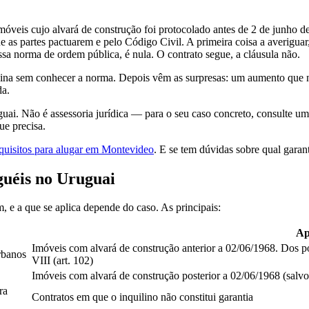
veis cujo alvará de construção foi protocolado antes de 2 de junho de
que as partes pactuarem e pelo Código Civil. A primeira coisa a averiguar
essa norma de ordem pública, é nula. O contrato segue, a cláusula não.
assina sem conhecer a norma. Depois vêm as surpresas: um aumento que
da.
guai. Não é assessoria jurídica — para o seu caso concreto, consulte um
ue precisa.
quisitos para alugar em Montevideo
. E se tem dúvidas sobre qual garan
guéis no Uruguai
, e a que se aplica depende do caso. As principais:
Ap
Imóveis com alvará de construção anterior a 02/06/1968. Dos pos
rbanos
VIII (art. 102)
Imóveis com alvará de construção posterior a 02/06/1968 (salvo
ra
Contratos em que o inquilino não constitui garantia