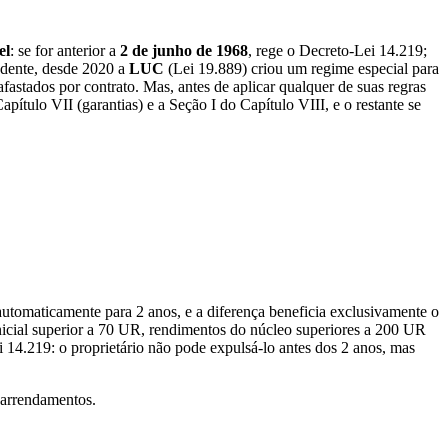
el
: se for anterior a
2 de junho de 1968
, rege o Decreto-Lei 14.219;
endente, desde 2020 a
LUC
(Lei 19.889) criou um regime especial para
fastados por contrato. Mas, antes de aplicar qualquer de suas regras
apítulo VII (garantias) e a Seção I do Capítulo VIII, e o restante se
automaticamente para 2 anos, e a diferença beneficia exclusivamente o
o inicial superior a 70 UR, rendimentos do núcleo superiores a 200 UR
i 14.219: o proprietário não pode expulsá-lo antes dos 2 anos, mas
 arrendamentos.