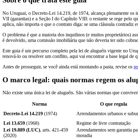
No Uruguai, o Decreto-Lei 14.219, de 1974, alcança plenamente os imó
VII (garantias) e a Seção I do Capítulo VIII: o restante se rege pelo 
aplica, não importa o que o contrato diga: se uma cláusula contradiz 
O problema é que a maioria dos inquilinos (e muitos proprietários) 
é devolvido, uma comissão imobiliária que não deveria ter sido cobra
Este guia é um percurso completo pela lei de aluguéis vigente no Uru
renová-lo ou resolver um conflito, aqui vai encontrar a base legal de q
Antes de prosseguir, se você ainda está montando a pasta, revise os
re
O marco legal: quais normas regem os alu
Não existe uma única lei de aluguéis. São várias normas que convivem
Norma
O que regula
Decreto-Lei 14.219
(1974)
Arrendamentos urbanos e subu
Lei 13.659
(1968)
Regime de livre contratação
Lei 19.889 (LUC)
, arts. 421-459
Arrendamentos sem garantia pa
(2020)
moradia