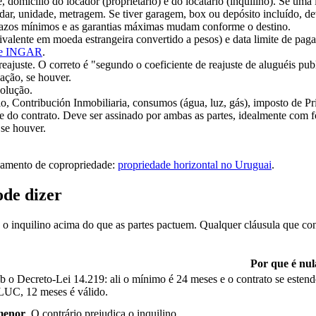
 domicílio do locador (proprietário) e do locatário (inquilino). Se uma
ar, unidade, metragem. Se tiver garagem, box ou depósito incluído, de
prazos mínimos e as garantias máximas mudam conforme o destino.
valente em moeda estrangeira convertido a pesos) e data limite de paga
ice INGAR
.
reajuste. O correto é "segundo o coeficiente de reajuste de aluguéis pu
ação, se houver.
volução.
o, Contribución Inmobiliaria, consumos (água, luz, gás), imposto de Pr
e do contrato. Deve ser assinado por ambas as partes, idealmente com f
 se houver.
ulamento de copropriedade:
propriedade horizontal no Uruguai
.
ode dizer
ge o inquilino acima do que as partes pactuem. Qualquer cláusula que co
Por que é nul
ob o Decreto-Lei 14.219: ali o mínimo é 24 meses e o contrato se esten
 LUC, 12 meses é válido.
menor
. O contrário prejudica o inquilino.