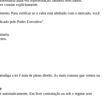
 imobiliária atuar em representação, também seus dados.
ve constar explicitamente.
mento. Para verificar se o valor está alinhado com o mercado, você
blicado pelo Poder Executivo".
imaria.
otos.
ntradiga a lei é nula de pleno direito. As mais comuns que vemos na
a
de automaticamente. Em livre contratação ou sob o regime sem