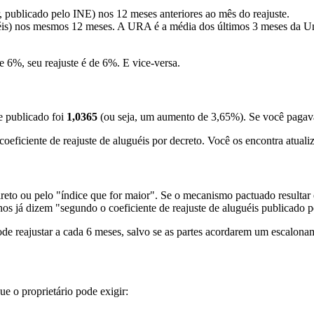
 publicado pelo INE) nos 12 meses anteriores ao mês do reajuste.
is) nos mesmos 12 meses. A URA é a média dos últimos 3 meses da U
e 6%, seu reajuste é de 6%. E vice-versa.
e publicado foi
1,0365
(ou seja, um aumento de 3,65%). Se você pagava
ficiente de reajuste de aluguéis por decreto. Você os encontra atual
eto ou pelo "índice que for maior". Se o mecanismo pactuado resultar 
rnos já dizem "segundo o coeficiente de reajuste de aluguéis publicado
ode reajustar a cada 6 meses, salvo se as partes acordarem um escaloname
ue o proprietário pode exigir: