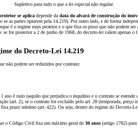
Supletivo para tudo o que a lei especial não regular
rotetor se aplica
depende da
data do alvará de construção do imóv
lvo se as partes optarem pela 14.219). Por outro lado, e de forma indep
rque é o regime mais protetor e o que fixa os pisos que não podem ser a
: se for posterior a 2 de junho de 1968, do decreto-lei valem apenas o C
ime do Decreto-Lei 14.219
que não podem ser reduzidos por contrato:
1 ano é nulo naquilo que prejudica o inquilino e o contrato se estende 
tação (art. 2), se o contrato for excluído pelo art. 28 (temporada, preç
 fixa prazo mínimo (art. 422). Ou seja, dentro do regime do Decreto-Le
mas o Código Civil fixa um máximo geral de
30 anos
(artigo 1782) para