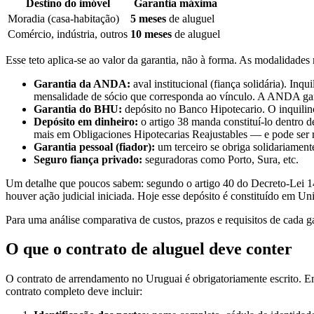
Destino do imóvel
Garantia máxima
Moradia (casa-habitação)
5 meses
de aluguel
Comércio, indústria, outros
10 meses
de aluguel
Esse teto aplica-se ao valor da garantia, não à forma. As modalidade
Garantia da ANDA:
aval institucional (fiança solidária). I
mensalidade de sócio que corresponda ao vínculo. A ANDA gara
Garantia do BHU:
depósito no Banco Hipotecario. O inquilino
Depósito em dinheiro:
o artigo 38 manda constituí-lo dentro d
mais em Obligaciones Hipotecarias Reajustables — e pode ser r
Garantia pessoal (fiador):
um terceiro se obriga solidariament
Seguro fiança privado:
seguradoras como Porto, Sura, etc.
Um detalhe que poucos sabem: segundo o artigo 40 do Decreto-Lei 14.21
houver ação judicial iniciada. Hoje esse depósito é constituído em Un
Para uma análise comparativa de custos, prazos e requisitos de cada g
O que o contrato de aluguel deve conter
O contrato de arrendamento no Uruguai é obrigatoriamente escrito. Em
contrato completo deve incluir: