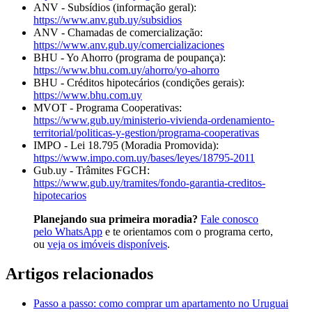
ANV - Subsídios (informação geral):
https://www.anv.gub.uy/subsidios
ANV - Chamadas de comercialização:
https://www.anv.gub.uy/comercializaciones
BHU - Yo Ahorro (programa de poupança):
https://www.bhu.com.uy/ahorro/yo-ahorro
BHU - Créditos hipotecários (condições gerais):
https://www.bhu.com.uy
MVOT - Programa Cooperativas:
https://www.gub.uy/ministerio-vivienda-ordenamiento-
territorial/politicas-y-gestion/programa-cooperativas
IMPO - Lei 18.795 (Moradia Promovida):
https://www.impo.com.uy/bases/leyes/18795-2011
Gub.uy - Trâmites FGCH:
https://www.gub.uy/tramites/fondo-garantia-creditos-
hipotecarios
Planejando sua primeira moradia?
Fale conosco
pelo WhatsApp
e te orientamos com o programa certo,
ou
veja os imóveis disponíveis
.
Artigos relacionados
Passo a passo: como comprar um apartamento no Uruguai