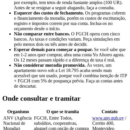
por exemplo, tem tetos de renda bastante amplos (100 UR).
Antes de se resignar a seguir alugando, faça a consulta.
Esquecer dos custos de fechamento.
Os programas cobrem
o financiamento da moradia, porém os custos de escrituração,
registro e impostos correm por sua conta. Inclua-os no
orçamento desde o início.
Não comparar entre bancos.
O FGCH opera com cinco
bancos. As taxas e condições variam. Peça simulações em
pelo menos dois ou três antes de decidir.
Esperar demais para começar a poupar.
Se você sabe que
em 1-2 anos quer comprar, abra uma conta Yo Ahorro agora.
Os 12 meses passam rápido e a diferença de taxa é real.
Não considerar moradia promovida.
Às vezes, um
apartamento novo sob a Lei 18.795 acaba sendo mais
acessível que um usado, porque você combina isenção de ITP
+ FGCH com 5% de poupança prévia. Faça as contas antes
de descartar.
Onde consultar e tramitar
Organismo
O que se tramita
Contato
ANV (Agência
FGCH, Entre Todos,
www.anv.gub.uy
/
Nacional de
subsídios, cooperativas,
Cerrito 400,
Moradia)
aluguel com opção de compra
Montevideo