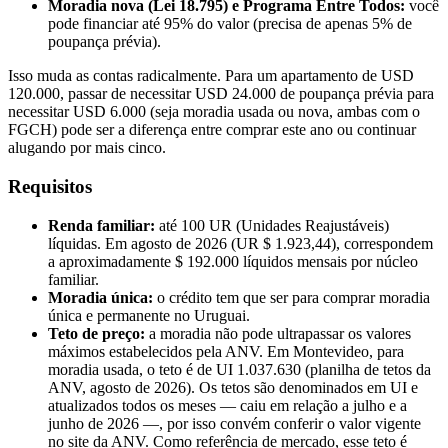
Moradia nova (Lei 18.795) e Programa Entre Todos:
você
pode financiar até 95% do valor (precisa de apenas 5% de
poupança prévia).
Isso muda as contas radicalmente. Para um apartamento de USD
120.000, passar de necessitar USD 24.000 de poupança prévia para
necessitar USD 6.000 (seja moradia usada ou nova, ambas com o
FGCH) pode ser a diferença entre comprar este ano ou continuar
alugando por mais cinco.
Requisitos
Renda familiar:
até 100 UR (Unidades Reajustáveis)
líquidas. Em agosto de 2026 (UR $ 1.923,44), correspondem
a aproximadamente $ 192.000 líquidos mensais por núcleo
familiar.
Moradia única:
o crédito tem que ser para comprar moradia
única e permanente no Uruguai.
Teto de preço:
a moradia não pode ultrapassar os valores
máximos estabelecidos pela ANV. Em Montevideo, para
moradia usada, o teto é de UI 1.037.630 (planilha de tetos da
ANV, agosto de 2026). Os tetos são denominados em UI e
atualizados todos os meses — caiu em relação a julho e a
junho de 2026 —, por isso convém conferir o valor vigente
no site da ANV. Como referência de mercado, esse teto é