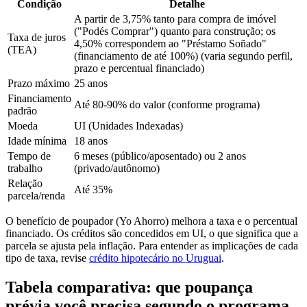
Condição
Detalhe
A partir de 3,75% tanto para compra de imóvel
("Podés Comprar") quanto para construção; os
Taxa de juros
4,50% correspondem ao "Préstamo Soñado"
(TEA)
(financiamento de até 100%) (varia segundo perfil,
prazo e percentual financiado)
Prazo máximo
25 anos
Financiamento
Até 80-90% do valor (conforme programa)
padrão
Moeda
UI (Unidades Indexadas)
Idade mínima
18 anos
Tempo de
6 meses (público/aposentado) ou 2 anos
trabalho
(privado/autônomo)
Relação
Até 35%
parcela/renda
O benefício de poupador (Yo Ahorro) melhora a taxa e o percentual
financiado. Os créditos são concedidos em UI, o que significa que a
parcela se ajusta pela inflação. Para entender as implicações de cada
tipo de taxa, revise
crédito hipotecário no Uruguai
.
Tabela comparativa: que poupança
prévia você precisa segundo o programa