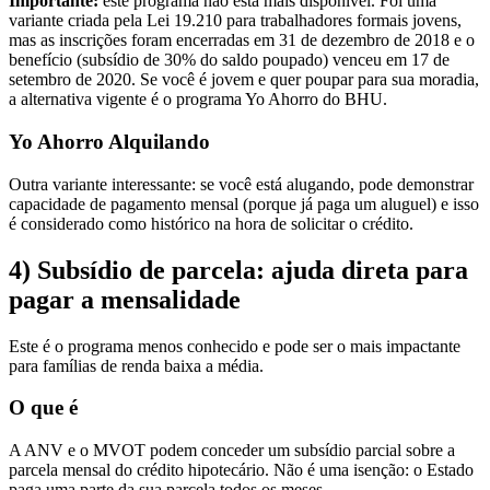
Importante:
este programa não está mais disponível. Foi uma
variante criada pela Lei 19.210 para trabalhadores formais jovens,
mas as inscrições foram encerradas em 31 de dezembro de 2018 e o
benefício (subsídio de 30% do saldo poupado) venceu em 17 de
setembro de 2020. Se você é jovem e quer poupar para sua moradia,
a alternativa vigente é o programa Yo Ahorro do BHU.
Yo Ahorro Alquilando
Outra variante interessante: se você está alugando, pode demonstrar
capacidade de pagamento mensal (porque já paga um aluguel) e isso
é considerado como histórico na hora de solicitar o crédito.
4) Subsídio de parcela: ajuda direta para
pagar a mensalidade
Este é o programa menos conhecido e pode ser o mais impactante
para famílias de renda baixa a média.
O que é
A ANV e o MVOT podem conceder um subsídio parcial sobre a
parcela mensal do crédito hipotecário. Não é uma isenção: o Estado
paga uma parte da sua parcela todos os meses.