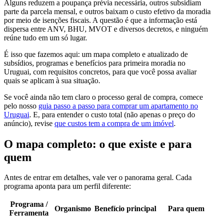
Alguns reduzem a poupança prévia necessária, outros subsidiam
parte da parcela mensal, e outros baixam o custo efetivo da moradia
por meio de isenções fiscais. A questão é que a informação está
dispersa entre ANV, BHU, MVOT e diversos decretos, e ninguém
reúne tudo em um só lugar.
É isso que fazemos aqui: um mapa completo e atualizado de
subsídios, programas e benefícios para primeira moradia no
Uruguai, com requisitos concretos, para que você possa avaliar
quais se aplicam à sua situação.
Se você ainda não tem claro o processo geral de compra, comece
pelo nosso
guia passo a passo para comprar um apartamento no
Uruguai
. E, para entender o custo total (não apenas o preço do
anúncio), revise
que custos tem a compra de um imóvel
.
O mapa completo: o que existe e para
quem
Antes de entrar em detalhes, vale ver o panorama geral. Cada
programa aponta para um perfil diferente:
Programa /
Organismo
Benefício principal
Para quem
Ferramenta