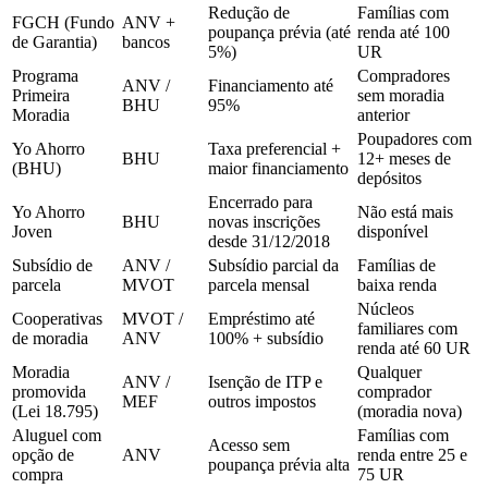
Redução de
Famílias com
FGCH (Fundo
ANV +
poupança prévia (até
renda até 100
de Garantia)
bancos
5%)
UR
Programa
Compradores
ANV /
Financiamento até
Primeira
sem moradia
BHU
95%
Moradia
anterior
Poupadores com
Yo Ahorro
Taxa preferencial +
BHU
12+ meses de
(BHU)
maior financiamento
depósitos
Encerrado para
Yo Ahorro
Não está mais
BHU
novas inscrições
Joven
disponível
desde 31/12/2018
Subsídio de
ANV /
Subsídio parcial da
Famílias de
parcela
MVOT
parcela mensal
baixa renda
Núcleos
Cooperativas
MVOT /
Empréstimo até
familiares com
de moradia
ANV
100% + subsídio
renda até 60 UR
Moradia
Qualquer
ANV /
Isenção de ITP e
promovida
comprador
MEF
outros impostos
(Lei 18.795)
(moradia nova)
Aluguel com
Famílias com
Acesso sem
opção de
ANV
renda entre 25 e
poupança prévia alta
compra
75 UR