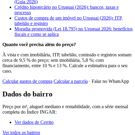
(Guia 2026)
Crédito hipotecário no Uruguai (2026): bancos, taxas e
processo
Custos de compra de um imóvel no Uruguai (2026): ITP,
tabelião e registro
Moradia promovida (Lei 18.795) no Uruguai 2026: benefícios
fiscais e como se aplica
Quanto você precisa além do preço?
À vista e com imobiliária, ITP, tabelião, comissão e registros somam
cerca de 9,5 % do preço; sem imobiliária, 5,8 %; com
financiamento, entre 10 % e 13 %. Calcule a estimativa para o seu
caso.
Calcular gastos de compra
Calcular a parcela
· Falar no WhatsApp
Dados do bairro
Preço por m², aluguel mediano e rentabilidade, com a série mensal
completa do Índice INGAR:
Ver dados de Cerrito
Ver todos os bairros