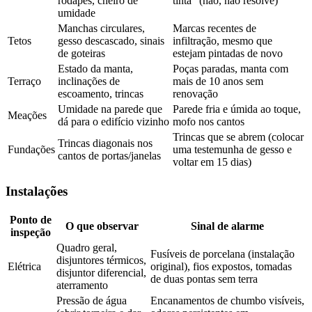
rodapés, cheiro de
tinta" (não, não resolve)
umidade
Manchas circulares,
Marcas recentes de
Tetos
gesso descascado, sinais
infiltração, mesmo que
de goteiras
estejam pintadas de novo
Estado da manta,
Poças paradas, manta com
Terraço
inclinações de
mais de 10 anos sem
escoamento, trincas
renovação
Umidade na parede que
Parede fria e úmida ao toque,
Meações
dá para o edifício vizinho
mofo nos cantos
Trincas que se abrem (colocar
Trincas diagonais nos
Fundações
uma testemunha de gesso e
cantos de portas/janelas
voltar em 15 dias)
Instalações
Ponto de
O que observar
Sinal de alarme
inspeção
Quadro geral,
Fusíveis de porcelana (instalação
disjuntores térmicos,
Elétrica
original), fios expostos, tomadas
disjuntor diferencial,
de duas pontas sem terra
aterramento
Pressão de água
Encanamentos de chumbo visíveis,