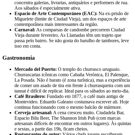
concentra galerias, livrarias, antiquários e performers de rua.
Aos sábados é especialmente ativa.
Espacio de Arte Contemporáneo (EAC):
Na ex-prisão de
Miguelete (limite de Ciudad Vieja), um dos espaços de arte
contemporânea mais interessantes da região.
Carnaval:
As comparsas de candombe percorrem Ciudad
Vieja durante fevereiro. As Llamadas têm um trajeto que
passa pelo bairro. Se não gosta do barulho de tambores, leve
isso em conta.
Gastronomia
Mercado del Puerto:
O templo do churrasco uruguaio.
Churrascarias icônicas como Cabaña Verónica, El Palenque,
La Posada. Não é barato (é zona turística), mas a experiência
de comer um asado de tira em frente à churrasqueira com um
tannat é difícil de replicar. Ideal para os sábados ao meio-dia.
Café Brasilero:
Fundado em 1877, o café mais antigo de
Montevideo. Eduardo Galeano costumava escrever ali. Hoje
continua funcionando com o mesmo balcão de mármore.
Cerveja artesanal:
A cena cresceu muito. Ciudadela Bar,
Espacio Bilu Beer, The Shannon Irish Pub (com marcas
artesanais difíceis de encontrar em outros lugares). Às quintas
e sextas, a partir das 19h, ficam cheios.
Restaurantes de autor:
Vários chefs jovens escolheram