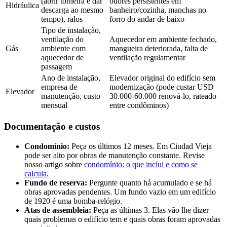
(abrir torneira e dar
odores persistentes em
Hidráulica
descarga ao mesmo
banheiro/cozinha, manchas no
tempo), ralos
forro do andar de baixo
Tipo de instalação,
ventilação do
Aquecedor em ambiente fechado,
Gás
ambiente com
mangueira deteriorada, falta de
aquecedor de
ventilação regulamentar
passagem
Ano de instalação,
Elevador original do edifício sem
empresa de
modernização (pode custar USD
Elevador
manutenção, custo
30.000-60.000 renová-lo, rateado
mensual
entre condôminos)
Documentação e custos
Condomínio:
Peça os últimos 12 meses. Em Ciudad Vieja
pode ser alto por obras de manutenção constante. Revise
nosso artigo sobre
condomínio: o que inclui e como se
calcula
.
Fundo de reserva:
Pergunte quanto há acumulado e se há
obras aprovadas pendentes. Um fundo vazio em um edifício
de 1920 é uma bomba-relógio.
Atas de assembleia:
Peça as últimas 3. Elas vão lhe dizer
quais problemas o edifício tem e quais obras foram aprovadas