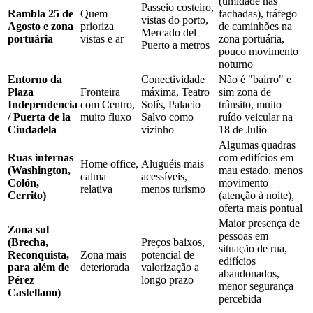
(umidade nas
Passeio costeiro,
Rambla 25 de
Quem
fachadas), tráfego
vistas do porto,
Agosto e zona
prioriza
de caminhões na
Mercado del
portuária
vistas e ar
zona portuária,
Puerto a metros
pouco movimento
noturno
Entorno da
Conectividade
Não é "bairro" e
Plaza
Fronteira
máxima, Teatro
sim zona de
Independencia
com Centro,
Solís, Palacio
trânsito, muito
/ Puerta de la
muito fluxo
Salvo como
ruído veicular na
Ciudadela
vizinho
18 de Julio
Algumas quadras
Ruas internas
com edifícios em
Home office,
Aluguéis mais
(Washington,
mau estado, menos
calma
acessíveis,
Colón,
movimento
relativa
menos turismo
Cerrito)
(atenção à noite),
oferta mais pontual
Maior presença de
Zona sul
pessoas em
(Brecha,
Preços baixos,
situação de rua,
Reconquista,
Zona mais
potencial de
edifícios
para além de
deteriorada
valorização a
abandonados,
Pérez
longo prazo
menor segurança
Castellano)
percebida