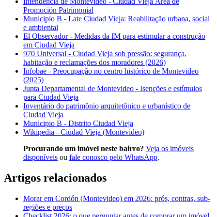
Intendencia de Montevideo - Ciudad Vieja Área de
Promoción Patrimonial
Municipio B - Late Ciudad Vieja: Reabilitação urbana, social
e ambiental
El Observador - Medidas da IM para estimular a construção
em Ciudad Vieja
970 Universal - Ciudad Vieja sob pressão: segurança,
habitação e reclamações dos moradores (2026)
Infobae - Preocupação no centro histórico de Montevideo
(2025)
Junta Departamental de Montevideo - Isenções e estímulos
para Ciudad Vieja
Inventário do patrimônio arquitetônico e urbanístico de
Ciudad Vieja
Municipio B - Distrito Ciudad Vieja
Wikipedia - Ciudad Vieja (Montevideo)
Procurando um imóvel neste bairro?
Veja os imóveis
disponíveis
ou
fale conosco pelo WhatsApp
.
Artigos relacionados
Morar em Cordón (Montevideo) em 2026: prós, contras, sub-
regiões e preços
Checklist 2026: o que perguntar antes de comprar um imóvel