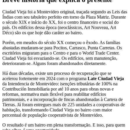
Ciudad Vieja foi a Montevideo original, traçada segundo as Leis das
Índias com seu tabuleiro perfeito em torno da Plaza Matriz. Durante
o século XIX e início do XX, foi o centro financeiro e social do
país. Os edifícios dessa época (neoclássicos, Art Nouveau, Art
Déco) são os que hoje dão caráter ao bairro.
Porém, em meados do século XX começou o êxodo. As famílias
abastadas mudaram-se para Pocitos, Carrasco, Punta Carretas. Os
escritórios migraram para o Centro e para o World Trade Center.
Ciudad Vieja foi esvaziando-se. Os edifícios, sem manutenção,
deterioraram-se. Alguns foram abandonados diretamente.
Há duas décadas, existe um processo de recuperação que se
acelerou fortemente em 2024 com o programa
Late Ciudad Vieja
da Intendencia de Montevideo: isenções tributárias de 100% na
Contribución Inmobiliaria por até 10 anos para obras novas e
reformas, normativa mais flexível para reabilitar edifícios
patrimoniais, e a incorporação de fincas abandonadas à Cartera de
Tierras. Já foram entregues mais de 225 unidades a cooperativas de
habitação, transformando Ciudad Vieja no bairro com maior
percentual de população cooperativista de Montevideo.
O resultado é um bairro em plena transformação. E isso, para quem