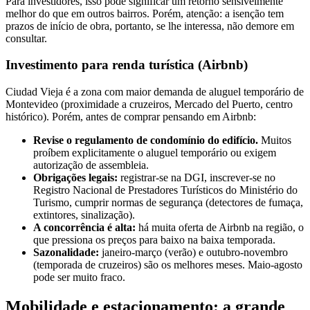
Para investidores, isso pode significar um retorno sensivelmente
melhor do que em outros bairros. Porém, atenção: a isenção tem
prazos de início de obra, portanto, se lhe interessa, não demore em
consultar.
Investimento para renda turística (Airbnb)
Ciudad Vieja é a zona com maior demanda de aluguel temporário de
Montevideo (proximidade a cruzeiros, Mercado del Puerto, centro
histórico). Porém, antes de comprar pensando em Airbnb:
Revise o regulamento de condomínio do edifício.
Muitos
proíbem explicitamente o aluguel temporário ou exigem
autorização de assembleia.
Obrigações legais:
registrar-se na DGI, inscrever-se no
Registro Nacional de Prestadores Turísticos do Ministério do
Turismo, cumprir normas de segurança (detectores de fumaça,
extintores, sinalização).
A concorrência é alta:
há muita oferta de Airbnb na região, o
que pressiona os preços para baixo na baixa temporada.
Sazonalidade:
janeiro-março (verão) e outubro-novembro
(temporada de cruzeiros) são os melhores meses. Maio-agosto
pode ser muito fraco.
Mobilidade e estacionamento: a grande