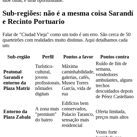
sabe olhar, é uma oportunidade.
Sub-regiões: não é a mesma coisa Sarandí
e Recinto Portuario
Falar de "Ciudad Vieja" como um todo é um erro. São cerca de 50
quarteirões com realidades muito distintas. Aqui detalhamos cada
um:
Sub-região
Perfil
Pontos a favor
Pontos contra
Ruído de fim de
Turístico-
Máxima
semana,
Peatonal
cultural,
caminhabilidade,
vendedores
Sarandí e
jovens
galerias, cafés,
ambulantes, alguns
entorno da
profissionais,
Museu Torres
trechos
Plaza Matriz
nômades
García, vida de
descuidados depois
digitais
rua
de Pérez Castellano
Edifícios bem
A zona mais
conservados,
Entorno da
Oferta limitada,
"premium"
Palacio Taranco,
Plaza Zabala
preços mais altos
do bairro
sensação mais
residencial
Vento forte