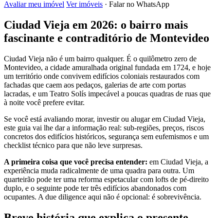
Avaliar meu imóvel
Ver imóveis
· Falar no WhatsApp
Ciudad Vieja em 2026: o bairro mais
fascinante e contraditório de Montevideo
Ciudad Vieja não é um bairro qualquer. É o quilômetro zero de
Montevideo, a cidade amuralhada original fundada em 1724, e hoje
um território onde convivem edifícios coloniais restaurados com
fachadas que caem aos pedaços, galerias de arte com portas
lacradas, e um Teatro Solís impecável a poucas quadras de ruas que
à noite você prefere evitar.
Se você está avaliando morar, investir ou alugar em Ciudad Vieja,
este guia vai lhe dar a informação real: sub-regiões, preços, riscos
concretos dos edifícios históricos, segurança sem eufemismos e um
checklist técnico para que não leve surpresas.
A primeira coisa que você precisa entender:
em Ciudad Vieja, a
experiência muda radicalmente de uma quadra para outra. Um
quarteirão pode ter uma reforma espetacular com lofts de pé-direito
duplo, e o seguinte pode ter três edifícios abandonados com
ocupantes. A due diligence aqui não é opcional: é sobrevivência.
Breve história que explica o presente