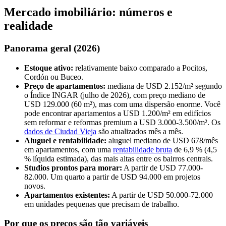
Mercado imobiliário: números e
realidade
Panorama geral (2026)
Estoque ativo:
relativamente baixo comparado a Pocitos,
Cordón ou Buceo.
Preço de apartamentos:
mediana de USD 2.152/m² segundo
o Índice INGAR (julho de 2026), com preço mediano de
USD 129.000 (60 m²), mas com uma dispersão enorme. Você
pode encontrar apartamentos a USD 1.200/m² em edifícios
sem reformar e reformas premium a USD 3.000-3.500/m². Os
dados de Ciudad Vieja
são atualizados mês a mês.
Aluguel e rentabilidade:
aluguel mediano de USD 678/mês
em apartamentos, com uma
rentabilidade bruta
de 6,9 % (4,5
% líquida estimada), das mais altas entre os bairros centrais.
Studios prontos para morar:
A partir de USD 77.000-
82.000. Um quarto a partir de USD 94.000 em projetos
novos.
Apartamentos existentes:
A partir de USD 50.000-72.000
em unidades pequenas que precisam de trabalho.
Por que os preços são tão variáveis