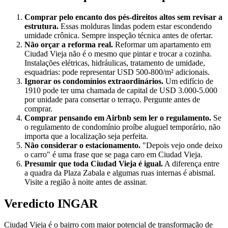
Comprar pelo encanto dos pés-direitos altos sem revisar a
estrutura.
Essas molduras lindas podem estar escondendo
umidade crônica. Sempre inspeção técnica antes de ofertar.
Não orçar a reforma real.
Reformar um apartamento em
Ciudad Vieja não é o mesmo que pintar e trocar a cozinha.
Instalações elétricas, hidráulicas, tratamento de umidade,
esquadrias: pode representar USD 500-800/m² adicionais.
Ignorar os condomínios extraordinários.
Um edifício de
1910 pode ter uma chamada de capital de USD 3.000-5.000
por unidade para consertar o terraço. Pergunte antes de
comprar.
Comprar pensando em Airbnb sem ler o regulamento.
Se
o regulamento de condomínio proíbe aluguel temporário, não
importa que a localização seja perfeita.
Não considerar o estacionamento.
"Depois vejo onde deixo
o carro" é uma frase que se paga caro em Ciudad Vieja.
Presumir que toda Ciudad Vieja é igual.
A diferença entre
a quadra da Plaza Zabala e algumas ruas internas é abismal.
Visite a região à noite antes de assinar.
Veredicto INGAR
Ciudad Vieja é o bairro com maior potencial de transformação de