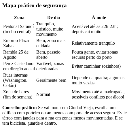
Mapa prático de segurança
Zona
De dia
À noite
Tranquilo,
Peatonal Sarandí
Aceitável até as 22h-23h;
turístico, muito
(trecho central)
depois cai muito
movimento
Entorno Plaza
Bem, zona mais
Relativamente tranquilo
Zabala
cuidada
Rambla 25 de
Bem, passeio
Pouca gente, evitar zonas
Agosto
aberto
escuras perto do porto
Pérez Castellano
Variável, zonas
Evitar caminhar sozinho(a)
em direção ao sul
deterioradas
Ruas internas
Depende da quadra; algumas
(Washington,
Geralmente bem
muito vazias
Colón)
Zona de bares
Movimento até a madrugada,
Normal
(fim de semana)
possíveis conflitos por álcool
Conselho prático:
Se vai morar em Ciudad Vieja, escolha um
edifício com porteiro ou ao menos com porta de acesso segura. Evite
térreo com janelas para a rua em zonas menos movimentadas. E se
tem bicicleta, guarde-a dentro.