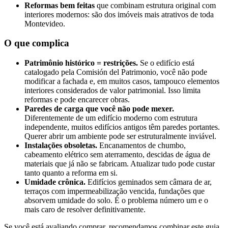
Reformas bem feitas
que combinam estrutura original com
interiores modernos: são dos imóveis mais atrativos de toda
Montevideo.
O que complica
Patrimônio histórico = restrições.
Se o edifício está
catalogado pela Comisión del Patrimonio, você não pode
modificar a fachada e, em muitos casos, tampouco elementos
interiores considerados de valor patrimonial. Isso limita
reformas e pode encarecer obras.
Paredes de carga que você não pode mexer.
Diferentemente de um edifício moderno com estrutura
independente, muitos edifícios antigos têm paredes portantes.
Querer abrir um ambiente pode ser estruturalmente inviável.
Instalações obsoletas.
Encanamentos de chumbo,
cabeamento elétrico sem aterramento, descidas de água de
materiais que já não se fabricam. Atualizar tudo pode custar
tanto quanto a reforma em si.
Umidade crônica.
Edifícios geminados sem câmara de ar,
terraços com impermeabilização vencida, fundações que
absorvem umidade do solo. É o problema número um e o
mais caro de resolver definitivamente.
Se você está avaliando comprar, recomendamos combinar este guia