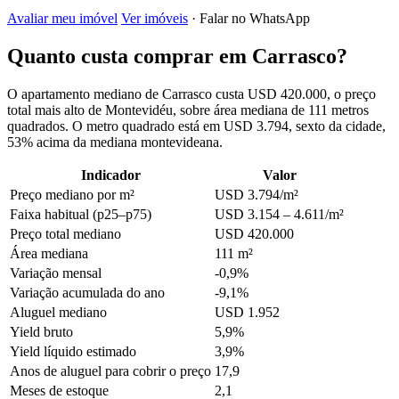
Avaliar meu imóvel
Ver imóveis
· Falar no WhatsApp
Quanto custa comprar em Carrasco?
O apartamento mediano de Carrasco custa USD 420.000, o preço
total mais alto de Montevidéu, sobre área mediana de 111 metros
quadrados. O metro quadrado está em USD 3.794, sexto da cidade,
53% acima da mediana montevideana.
Indicador
Valor
Preço mediano por m²
USD 3.794/m²
Faixa habitual (p25–p75)
USD 3.154 – 4.611/m²
Preço total mediano
USD 420.000
Área mediana
111 m²
Variação mensal
-0,9%
Variação acumulada do ano
-9,1%
Aluguel mediano
USD 1.952
Yield bruto
5,9%
Yield líquido estimado
3,9%
Anos de aluguel para cobrir o preço
17,9
Meses de estoque
2,1