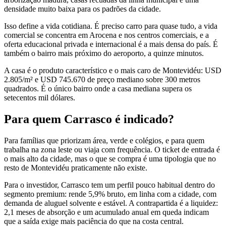
densidade muito baixa para os padrões da cidade.
Isso define a vida cotidiana. É preciso carro para quase tudo, a vida
comercial se concentra em Arocena e nos centros comerciais, e a
oferta educacional privada e internacional é a mais densa do país. É
também o bairro mais próximo do aeroporto, a quinze minutos.
A casa é o produto característico e o mais caro de Montevidéu: USD
2.805/m² e USD 745.670 de preço mediano sobre 300 metros
quadrados. É o único bairro onde a casa mediana supera os
setecentos mil dólares.
Para quem Carrasco é indicado?
Para famílias que priorizam área, verde e colégios, e para quem
trabalha na zona leste ou viaja com frequência. O ticket de entrada é
o mais alto da cidade, mas o que se compra é uma tipologia que no
resto de Montevidéu praticamente não existe.
Para o investidor, Carrasco tem um perfil pouco habitual dentro do
segmento premium: rende 5,9% bruto, em linha com a cidade, com
demanda de aluguel solvente e estável. A contrapartida é a liquidez:
2,1 meses de absorção e um acumulado anual em queda indicam
que a saída exige mais paciência do que na costa central.