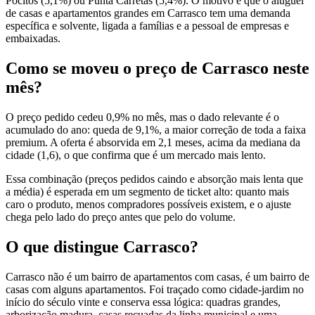
Pocitos (5,1%) ou Punta Carretas (5,4%). O motivo é que o aluguel
de casas e apartamentos grandes em Carrasco tem uma demanda
específica e solvente, ligada a famílias e a pessoal de empresas e
embaixadas.
Como se moveu o preço de Carrasco neste
mês?
O preço pedido cedeu 0,9% no mês, mas o dado relevante é o
acumulado do ano: queda de 9,1%, a maior correção de toda a faixa
premium. A oferta é absorvida em 2,1 meses, acima da mediana da
cidade (1,6), o que confirma que é um mercado mais lento.
Essa combinação (preços pedidos caindo e absorção mais lenta que
a média) é esperada em um segmento de ticket alto: quanto mais
caro o produto, menos compradores possíveis existem, e o ajuste
chega pelo lado do preço antes que pelo do volume.
O que distingue Carrasco?
Carrasco não é um bairro de apartamentos com casas, é um bairro de
casas com alguns apartamentos. Foi traçado como cidade-jardim no
início do século vinte e conserva essa lógica: quadras grandes,
arborização madura, casas recuadas da linha municipal e uma