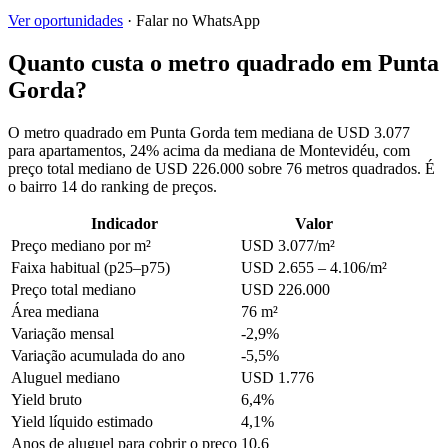
Ver oportunidades
· Falar no WhatsApp
Quanto custa o metro quadrado em Punta
Gorda?
O metro quadrado em Punta Gorda tem mediana de USD 3.077
para apartamentos, 24% acima da mediana de Montevidéu, com
preço total mediano de USD 226.000 sobre 76 metros quadrados. É
o bairro 14 do ranking de preços.
Indicador
Valor
Preço mediano por m²
USD 3.077/m²
Faixa habitual (p25–p75)
USD 2.655 – 4.106/m²
Preço total mediano
USD 226.000
Área mediana
76 m²
Variação mensal
-2,9%
Variação acumulada do ano
-5,5%
Aluguel mediano
USD 1.776
Yield bruto
6,4%
Yield líquido estimado
4,1%
Anos de aluguel para cobrir o preço
10,6