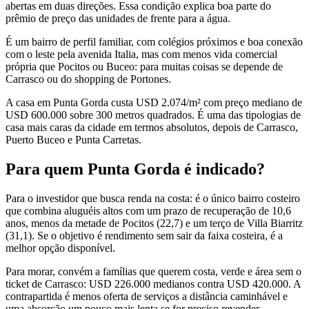
abertas em duas direções. Essa condição explica boa parte do
prêmio de preço das unidades de frente para a água.
É um bairro de perfil familiar, com colégios próximos e boa conexão
com o leste pela avenida Italia, mas com menos vida comercial
própria que Pocitos ou Buceo: para muitas coisas se depende de
Carrasco ou do shopping de Portones.
A casa em Punta Gorda custa USD 2.074/m² com preço mediano de
USD 600.000 sobre 300 metros quadrados. É uma das tipologias de
casa mais caras da cidade em termos absolutos, depois de Carrasco,
Puerto Buceo e Punta Carretas.
Para quem Punta Gorda é indicado?
Para o investidor que busca renda na costa: é o único bairro costeiro
que combina aluguéis altos com um prazo de recuperação de 10,6
anos, menos da metade de Pocitos (22,7) e um terço de Villa Biarritz
(31,1). Se o objetivo é rendimento sem sair da faixa costeira, é a
melhor opção disponível.
Para morar, convém a famílias que querem costa, verde e área sem o
ticket de Carrasco: USD 226.000 medianos contra USD 420.000. A
contrapartida é menos oferta de serviços a distância caminhável e
uma absorção um pouco mais lenta se for preciso revender.